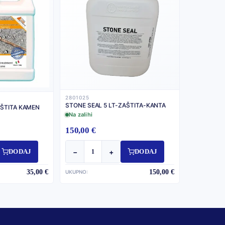
2801025
STONE SEAL 5 LT-ZAŠTITA-KANTA
AŠTITA KAMEN
Na zalihi
150,00 €
−
+
DODAJ
DODAJ
35,00 €
150,00 €
UKUPNO: