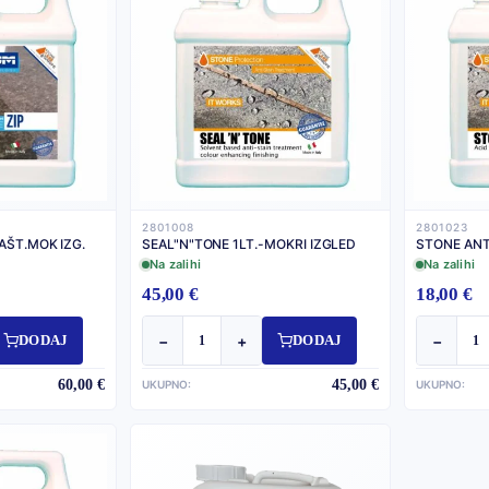
2801008
2801023
AŠT.MOK IZG.
SEAL"N"TONE 1LT.-MOKRI IZGLED
STONE ANTI
Na zalihi
Na zalihi
45,00 €
18,00 €
−
+
−
DODAJ
DODAJ
60,00 €
45,00 €
UKUPNO:
UKUPNO: