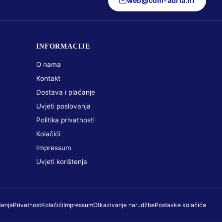
web@com-adria.hr
INFORMACIJE
O nama
Kontakt
Dostava i plaćanje
Uvjeti poslovanja
Politika privatnosti
Kolačići
Impressum
Uvjeti korištenja
tenja
Privatnost
Kolačići
Impressum
Otkazivanje narudžbe
Postavke kolačića