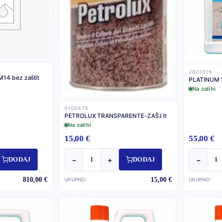
2801019
4 bez zaštit
PLATINUM 
Na zalihi
0100474
PETROLUX TRANSPARENTE-ZAŠ.l lt
Na zalihi
15,00 €
55,00 €
−
+
−
DODAJ
DODAJ
810,00 €
15,00 €
UKUPNO:
UKUPNO: