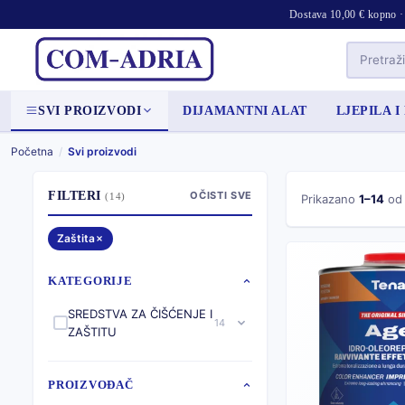
Dostava 10,00 € kopno · 
SVI PROIZVODI
DIJAMANTNI ALAT
LJEPILA I
Početna
/
Svi proizvodi
FILTERI
OČISTI SVE
(14)
Prikazano
1–14
o
Zaštita
KATEGORIJE
SREDSTVA ZA ČIŠĆENJE I
14
ZAŠTITU
PROIZVOĐAČ