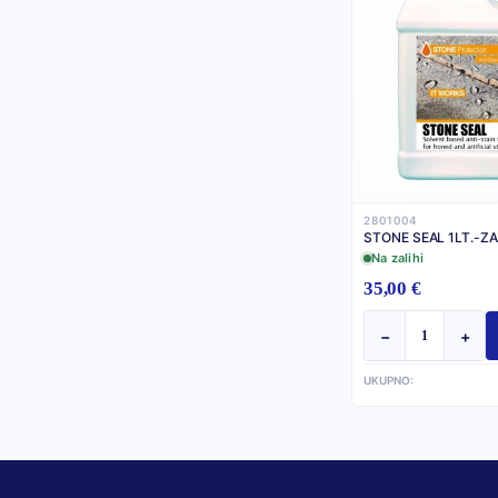
2801004
STONE SEAL 1LT.-Z
Na zalihi
35,00 €
−
+
UKUPNO: