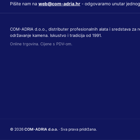
Pišite nam na
web@com-adria.hr
- odgovaramo unutar jednog
COM-ADRIA d.o.o., distributer profesionalnih alata i sredstava za r
održavanje kamena. Iskustvo i tradicija od 1991.
Online trgovina. Cijene s PDV-om.
© 2026
COM-ADRIA d.o.o.
· Sva prava pridržana.