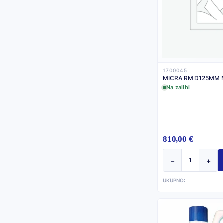
1700045
MICRA RM D125MM M1
Na zalihi
810,00 €
−
+
UKUPNO: