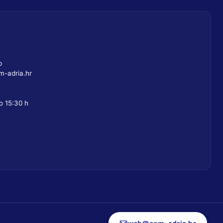
b
-adria.hr
o 15:30 h