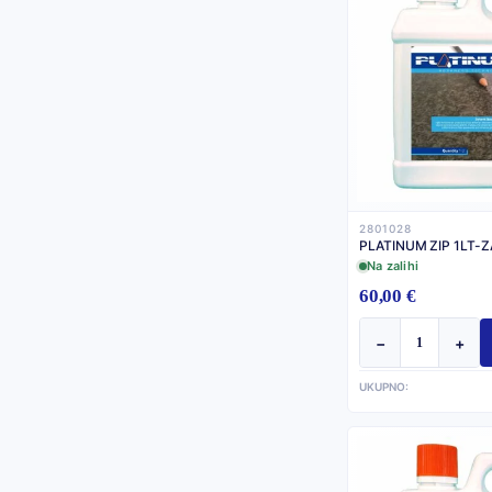
2801028
PLATINUM ZIP 1LT-Z
Na zalihi
60,00 €
−
+
UKUPNO: