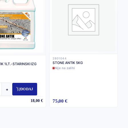
2801044
STONE ANTIK 5KG
K 1LT.-STARINSKI IZG
Nije na zalihi
+
DODAJ
75,00 €
18,00 €