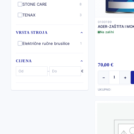
STONE CARE
8
TENAX
3
0100199
AGER-ZAŠTITA I MOK
Na zalihi
VRSTA STROJA
Električne ručne brusilice
1
CIJENA
70,00 €
–
€
−
+
UKUPNO: