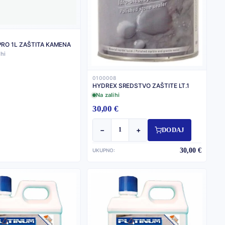
RO 1L ZAŠTITA KAMENA
ihi
0100008
HYDREX SREDSTVO ZAŠTITE LT.1
Na zalihi
30,00 €
−
+
DODAJ
30,00 €
UKUPNO: