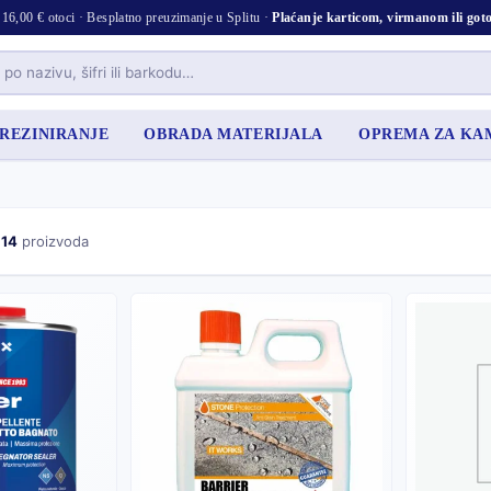
16,00 € otoci · Besplatno preuzimanje u Splitu ·
Plaćanje karticom, virmanom ili go
 REZINIRANJE
OBRADA MATERIJALA
OPREMA ZA K
d
14
proizvoda