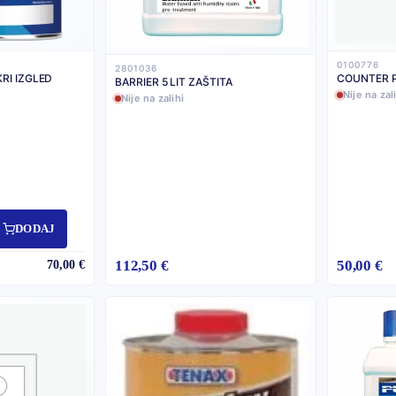
0100776
2801036
RI IZGLED
COUNTER P
BARRIER 5 LIT ZAŠTITA
Nije na zal
Nije na zalihi
DODAJ
112,50 €
50,00 €
70,00 €