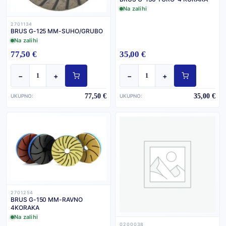
Na zalihi
2701134
BRUS G-125 MM-SUHO/GRUBO
Na zalihi
77,50 €
35,00 €
−
+
−
+
77,50 €
35,00 €
UKUPNO:
UKUPNO:
2701254
BRUS G-150 MM-RAVNO
4KORAKA
Na zalihi
0200038