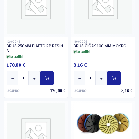
1200246
1900005
BRUS 250MM PIATTO RP RESIN-
BRUS ČIČAK 100 MM MOKRO
S
Na zalihi
Na zalihi
170,00 €
8,16 €
−
+
−
+
170,00 €
8,16 €
UKUPNO:
UKUPNO: