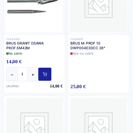
1200450
1200601
BRUS GRANIT OSAWA
BRUS M-PROF 10
PROF.SM42M
DWP004E3DCC 28°
Na zalihi
Nije na zalihi
14,00 €
−
+
25,00 €
14,00 €
UKUPNO: