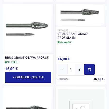
1200282
BRUS GRANIT OSAWA
PROF.SL41M
Na zalihi
BRUS GRANIT OSAWA PROF.SF
16,00 €
Na zalihi
16,00 €
−
+
ODABERI OPCIJU
16,00 €
UKUPNO: