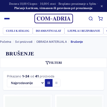
Dostava 10,00 € kopno · 16,00 € otoci · Besplatno preuzimanje u Splitu ·
×
Plaćanje karticom, virmanom ili gotovinom pri preuzimanju
CIJELI KATALOG
DIJAMANTNI ALAT
LJEPILA I REZINIRANJE
Početna
/
Svi proizvodi
/
OBRADA MATERIJALA
/
Brušenje
BRUŠENJE
FILTERI
Prikazano
1–24
od
41
proizvoda