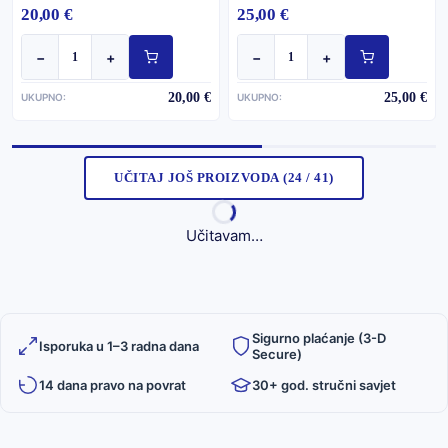
20,00 €
25,00 €
−
+
−
+
20,00 €
25,00 €
UKUPNO:
UKUPNO:
UČITAJ JOŠ PROIZVODA (24 / 41)
Učitavam…
Sigurno plaćanje (3-D
Isporuka u 1–3 radna dana
Secure)
14 dana pravo na povrat
30+ god. stručni savjet