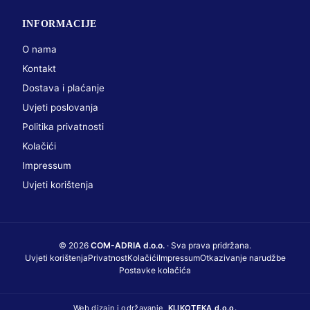
INFORMACIJE
O nama
Kontakt
Dostava i plaćanje
Uvjeti poslovanja
Politika privatnosti
Kolačići
Impressum
Uvjeti korištenja
© 2026
COM-ADRIA d.o.o.
· Sva prava pridržana.
Uvjeti korištenja
Privatnost
Kolačići
Impressum
Otkazivanje narudžbe
Postavke kolačića
Web dizajn i održavanje
KLIKOTEKA d.o.o.