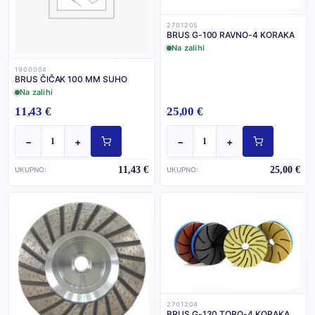
2701205
BRUS G-100 RAVNO-4 KORAKA
Na zalihi
1900004
BRUS ČIČAK 100 MM SUHO
Na zalihi
11,43 €
25,00 €
−
+
−
+
11,43 €
25,00 €
UKUPNO:
UKUPNO:
2701204
BRUS G-130 TORO-4 KORAKA