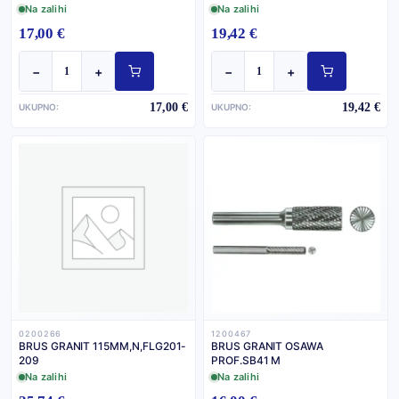
Na zalihi
Na zalihi
17,00 €
19,42 €
−
+
−
+
17,00 €
19,42 €
UKUPNO:
UKUPNO:
0200266
1200467
BRUS GRANIT 115MM,N,FLG201-
BRUS GRANIT OSAWA
209
PROF.SB41 M
Na zalihi
Na zalihi