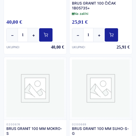
BRUS GRANIT 100 ČIČAK
1B05735+
Na zalihi
40,00 €
25,91 €
−
+
−
+
40,00 €
25,91 €
UKUPNO:
UKUPNO:
0200674
0200669
BRUS GRANIT 100 MM MOKRO-
BRUS GRANIT 100 MM SUHO-S-
S
G