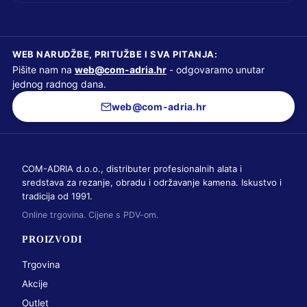
WEB NARUDŽBE, PRITUŽBE I SVA PITANJA:
Pišite nam na
web@com-adria.hr
- odgovaramo unutar
jednog radnog dana.
web@com-adria.hr
COM-ADRIA d.o.o., distributer profesionalnih alata i
sredstava za rezanje, obradu i održavanje kamena. Iskustvo i
tradicija od 1991.
Online trgovina. Cijene s PDV-om.
PROIZVODI
Trgovina
Akcije
Outlet