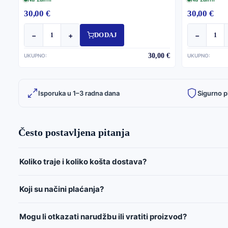
30,00 €
30,00 €
−
+
−
DODAJ
30,00 €
UKUPNO:
UKUPNO:
Isporuka u 1–3 radna dana
Sigurno p
Često postavljena pitanja
Koliko traje i koliko košta dostava?
Koji su načini plaćanja?
Mogu li otkazati narudžbu ili vratiti proizvod?