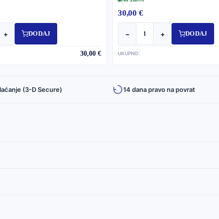
30,00 €
+
−
+
DODAJ
DODAJ
30,00 €
UKUPNO:
laćanje (3-D Secure)
14 dana pravo na povrat