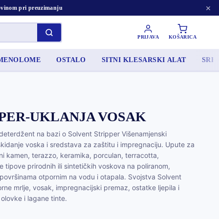
×
tovinom pri preuzimanju
PRIJAVA
KOŠARICA
AMENOLOME
OSTALO
SITNI KLESARSKI ALAT
SRED
IPER-UKLANJA VOSAK
deterdžent na bazi o Solvent Stripper Višenamjenski
kidanje voska i sredstava za zaštitu i impregnaciju. Upute za
ni kamen, terazzo, keramika, porculan, terracotta,
 tipove prirodnih ili sintetičkih voskova na poliranom,
ovršinama otpornim na vodu i otapala. Svojstva Solvent
rne mrlje, vosak, impregnacijski premaz, ostatke ljepila i
e olovke i lagane tinte.