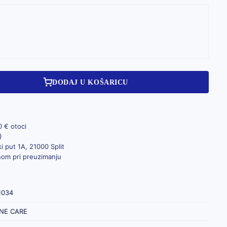
DODAJ U KOŠARICU
0 € otoci
)
i put 1A, 21000 Split
inom pri preuzimanju
1034
NE CARE