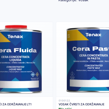
0100122
I ZA ODRŽAVANJE LT1
VOSAK ČVRSTI ZA ODRŽAVANJE
Na zalihi