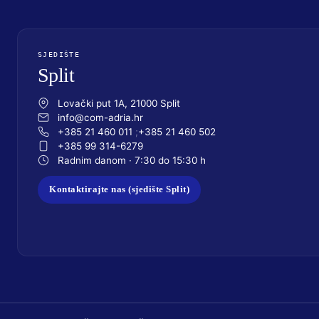
SJEDIŠTE
Split
Lovački put 1A, 21000 Split
info@com-adria.hr
+385 21 460 011
+385 21 460 502
+385 99 314-6279
Radnim danom · 7:30 do 15:30 h
Kontaktirajte nas (sjedište Split)