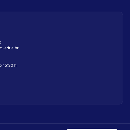
b
-adria.hr
o 15:30 h