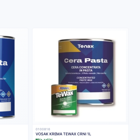
0100816
VOSAK KREMA TEWAX CRNI 1L
Na zalihi