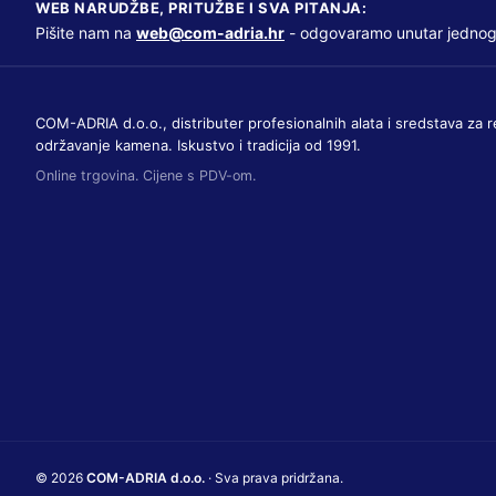
WEB NARUDŽBE, PRITUŽBE I SVA PITANJA:
Pišite nam na
web@com-adria.hr
- odgovaramo unutar jednog
COM-ADRIA d.o.o., distributer profesionalnih alata i sredstava za r
održavanje kamena. Iskustvo i tradicija od 1991.
Online trgovina. Cijene s PDV-om.
© 2026
COM-ADRIA d.o.o.
· Sva prava pridržana.