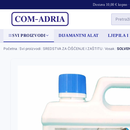
Dostava 10,00 € kopno · 
SVI PROIZVODI
DIJAMANTNI ALAT
LJEPILA I
Početna
/
Svi proizvodi
/
SREDSTVA ZA ČIŠĆENJE I ZAŠTITU
/
Vosak
/
SOLVE