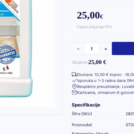
25,00
€
Cijena uključuje PDV
−
+
25,00 €
Ukupno:
Dostava: 10,00 € kopno · 16,0
Isporuka u 1-3 radna dana (RH
Besplatno preuzimanje: Lovačk
Karticama, virmanom ili gotov
Specifikacije
Šifra (SKU)
280
Proizvođač
STO
Kategorije:
Vosak