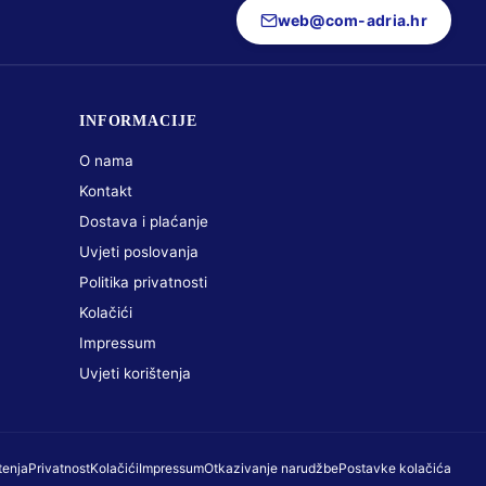
web@com-adria.hr
INFORMACIJE
O nama
Kontakt
Dostava i plaćanje
Uvjeti poslovanja
Politika privatnosti
Kolačići
Impressum
Uvjeti korištenja
tenja
Privatnost
Kolačići
Impressum
Otkazivanje narudžbe
Postavke kolačića