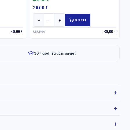
30,00 €
−
+
DODAJ
30,00 €
30,00 €
UKUPNO:
30+ god. stručni savjet