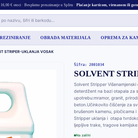
16,00 € otoci · Besplatno preuzimanje u Splitu ·
Plaćanje karticom, virmanom ili go
 REZINIRANJE
OBRADA MATERIJALA
OPREMA ZA K
NT STRIPER-UKLANJA VOSAK
Šifra: 2801034
SOLVENT STR
Solvent Stripper Višenamjenski 
deterdžent na bazi otapala za s
upotrebu:mramor, granit, prirod
beton.Učinkovito čišćenje za sve
brušenom kamenu, pločicama i p
Stripper uklanja i otapa tvrdoko
ljepljive trake, tragove kemijsk
Na zalihi