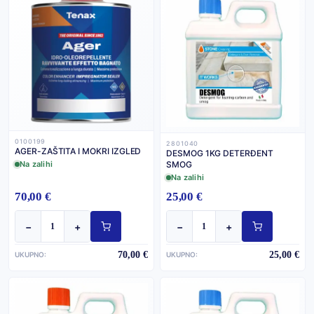
0100199
2801040
AGER-ZAŠTITA I MOKRI IZGLED
DESMOG 1KG DETERĐENT
Na zalihi
SMOG
Na zalihi
70,00 €
25,00 €
−
+
−
+
70,00 €
25,00 €
UKUPNO:
UKUPNO: