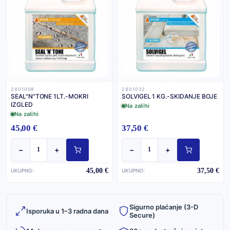
2801008
2801032
SEAL"N"TONE 1LT.-MOKRI
SOLVIGEL 1 KG.-SKIDANJE BOJE
IZGLED
Na zalihi
Na zalihi
45,00 €
37,50 €
−
+
−
+
45,00 €
37,50 €
UKUPNO:
UKUPNO:
Sigurno plaćanje (3-D
Isporuka u 1–3 radna dana
Secure)