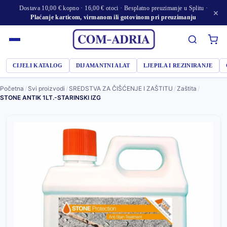
Dostava 10,00 € kopno · 16,00 € otoci · Besplatno preuzimanje u Splitu ·
×
Plaćanje karticom, virmanom ili gotovinom pri preuzimanju
CIJELI KATALOG
DIJAMANTNI ALAT
LJEPILA I REZINIRANJE
Početna
/
Svi proizvodi
/
SREDSTVA ZA ČIŠĆENJE I ZAŠTITU
/
Zaštita
/
STONE ANTIK 1LT.-STARINSKI IZG