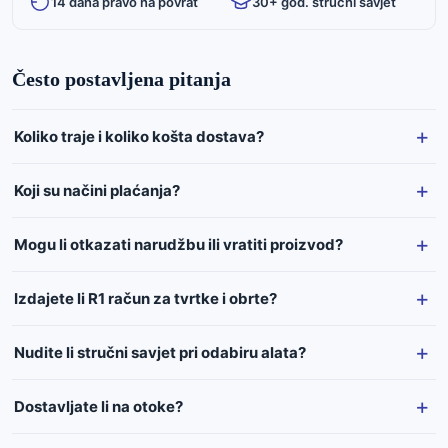
14 dana pravo na povrat
30+ god. stručni savjet
Često postavljena pitanja
Koliko traje i koliko košta dostava?
Koji su načini plaćanja?
Mogu li otkazati narudžbu ili vratiti proizvod?
Izdajete li R1 račun za tvrtke i obrte?
Nudite li stručni savjet pri odabiru alata?
Dostavljate li na otoke?