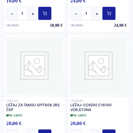
10,00 €
24,00 €
−
+
−
+
10,00 €
24,00 €
UKUPNO:
UKUPNO:
1700113
1700087
LEŽAJ ZA TANGU SPIT608 2RS
LEŽAJ-CC6200 C16100
ČEP
VOR,STONA
Na zalihi
Na zalihi
28,00 €
20,00 €