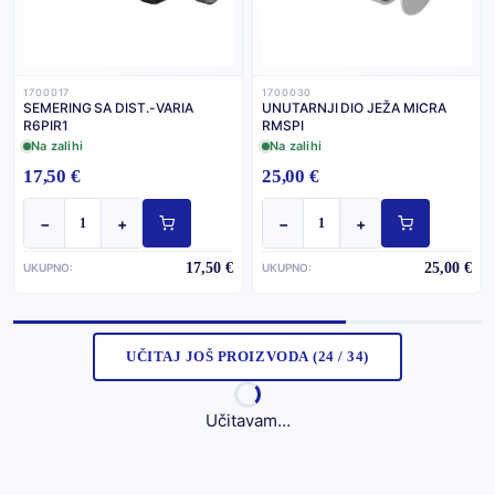
1700017
1700030
SEMERING SA DIST.-VARIA
UNUTARNJI DIO JEŽA MICRA
R6PIR1
RMSPI
Na zalihi
Na zalihi
17,50 €
25,00 €
−
+
−
+
17,50 €
25,00 €
UKUPNO:
UKUPNO:
UČITAJ JOŠ PROIZVODA (24 / 34)
Učitavam…