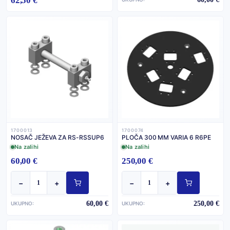
62,50 €
1700013
1700074
NOSAČ JEŽEVA ZA RS-RSSUP6
PLOČA 300 MM VARIA 6 R6PE
Na zalihi
Na zalihi
60,00 €
250,00 €
−
+
−
+
60,00 €
250,00 €
UKUPNO:
UKUPNO: