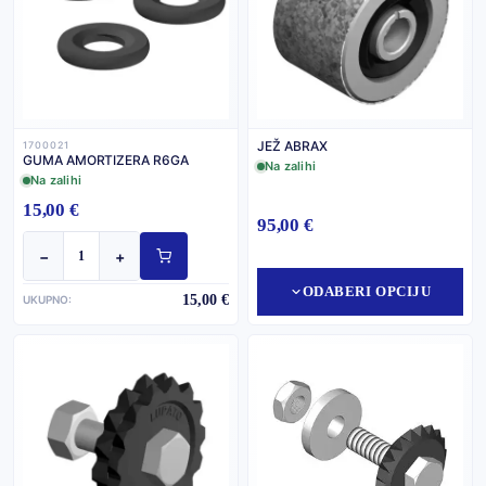
JEŽ ABRAX
1700021
GUMA AMORTIZERA R6GA
Na zalihi
Na zalihi
15,00 €
95,00 €
−
+
ODABERI OPCIJU
15,00 €
UKUPNO: