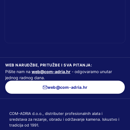
WEB NARUDŽBE, PRITUŽBE I SVA PITANJA:
Pišite nam na
web@com-adria.hr
- odgovaramo unutar
jednog radnog dana.
web@com-adria.hr
COM-ADRIA d.o.o., distributer profesionalnih alata i
sredstava za rezanje, obradu i održavanje kamena. Iskustvo i
tradicija od 1991.