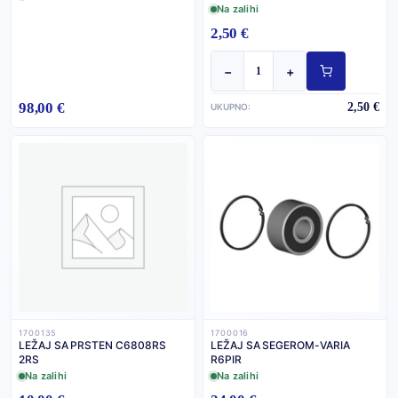
Na zalihi
2,50 €
−
+
98,00 €
2,50 €
UKUPNO:
1700135
1700016
LEŽAJ SA PRSTEN C6808RS
LEŽAJ SA SEGEROM-VARIA
2RS
R6PIR
Na zalihi
Na zalihi