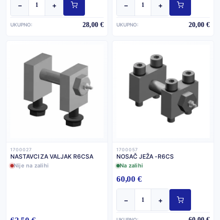
−
+
−
+
28,00 €
20,00 €
UKUPNO:
UKUPNO:
1700027
1700057
NASTAVCI ZA VALJAK R6CSA
NOSAČ JEŽA -R6CS
Nije na zalihi
Na zalihi
60,00 €
−
+
60,00 €
UKUPNO: