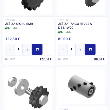
1700019
1700158
JEŽ ZA MICRU RMR
JEŽ ZA TANGU RT20SW
D33/1W20
Na zalihi
Na zalihi
122,50 €
80,00 €
−
+
−
+
122,50 €
80,00 €
UKUPNO:
UKUPNO:
1700011