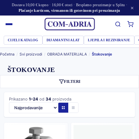
Dostava 10,00 € kopno · 16,00 € otoci · Besplatno preuzimanje u Splitu ·
×
Plaćanje karticom, virmanom ili gotovinom pri preuzimanju
CIJELI KATALOG
DIJAMANTNI ALAT
LJEPILA I REZINIRANJE
Početna
/
Svi proizvodi
/
OBRADA MATERIJALA
/
Štokovanje
ŠTOKOVANJE
FILTERI
Prikazano
1–24
od
34
proizvoda