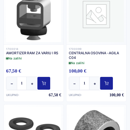
1700014
1700099
AMORTIZER RAM ZA VARIU I RS
CENTRALNA OSOVINA -AGILA
C04
Na zalihi
Na zalihi
67,50 €
100,00 €
−
+
−
+
67,50 €
100,00 €
UKUPNO:
UKUPNO: