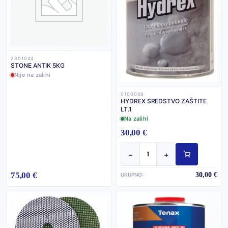
2801044
STONE ANTIK 5KG
Nije na zalihi
0100008
HYDREX SREDSTVO ZAŠTITE
LT.1
Na zalihi
30,00 €
−
+
75,00 €
30,00 €
UKUPNO: