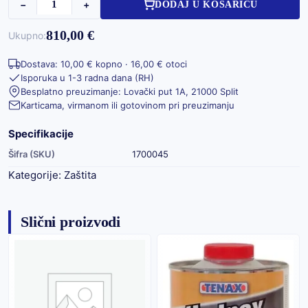
−
+
DODAJ U KOŠARICU
810,00 €
Ukupno:
Dostava: 10,00 € kopno · 16,00 € otoci
Isporuka u 1-3 radna dana (RH)
Besplatno preuzimanje: Lovački put 1A, 21000 Split
Karticama, virmanom ili gotovinom pri preuzimanju
Specifikacije
Šifra (SKU)
1700045
Kategorije:
Zaštita
Slični proizvodi