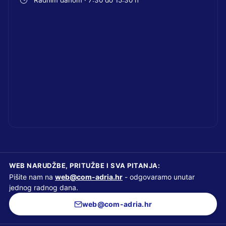
Radnim danom · 7:30 do 15:30 h
WEB NARUDŽBE, PRITUŽBE I SVA PITANJA:
Pišite nam na
web@com-adria.hr
- odgovaramo unutar
jednog radnog dana.
web@com-adria.hr