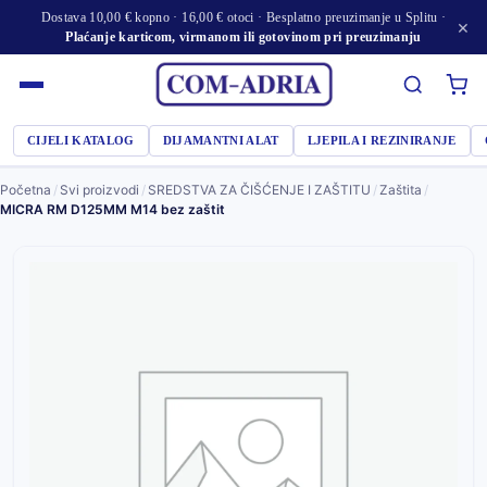
Dostava 10,00 € kopno · 16,00 € otoci · Besplatno preuzimanje u Splitu ·
×
Plaćanje karticom, virmanom ili gotovinom pri preuzimanju
CIJELI KATALOG
DIJAMANTNI ALAT
LJEPILA I REZINIRANJE
Početna
/
Svi proizvodi
/
SREDSTVA ZA ČIŠĆENJE I ZAŠTITU
/
Zaštita
/
MICRA RM D125MM M14 bez zaštit