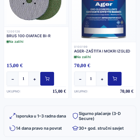
1200126
BRUS 100-DIAFACE BI-R
Na zalihi
0100199
AGER-ZAŠTITA I MOKRI IZGLED
Na zalihi
15,00 €
70,00 €
−
+
−
+
15,00 €
70,00 €
UKUPNO:
UKUPNO:
Sigurno plaćanje (3-D
Isporuka u 1–3 radna dana
Secure)
14 dana pravo na povrat
30+ god. stručni savjet