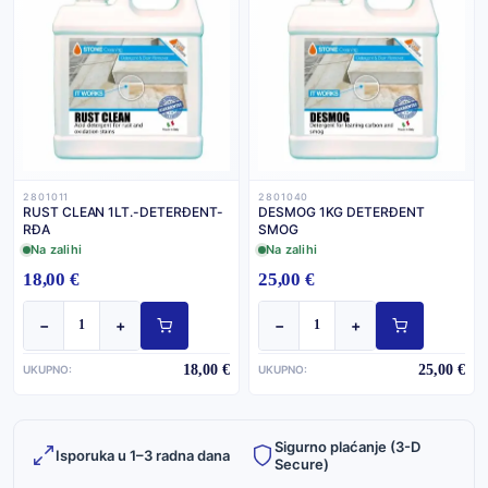
2801011
2801040
RUST CLEAN 1LT.-DETERĐENT-
DESMOG 1KG DETERĐENT
RĐA
SMOG
Na zalihi
Na zalihi
18,00 €
25,00 €
−
+
−
+
18,00 €
25,00 €
UKUPNO:
UKUPNO:
Sigurno plaćanje (3-D
Isporuka u 1–3 radna dana
Secure)