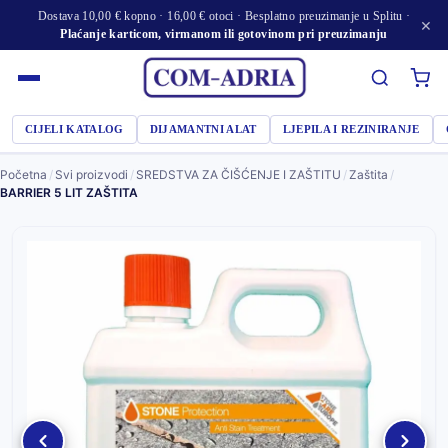
Dostava 10,00 € kopno · 16,00 € otoci · Besplatno preuzimanje u Splitu ·
×
Plaćanje karticom, virmanom ili gotovinom pri preuzimanju
CIJELI KATALOG
DIJAMANTNI ALAT
LJEPILA I REZINIRANJE
Početna
/
Svi proizvodi
/
SREDSTVA ZA ČIŠĆENJE I ZAŠTITU
/
Zaštita
/
BARRIER 5 LIT ZAŠTITA