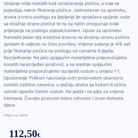
izbijanje mrlja nastalih kod označavanja pločica, a koje se
pojavljuju nakon fiksiranja pločica. Jednostavan za upotrebu,
stvara izvrsnu podlogu za ljepljenje jer sprječava upijanje vode
sa stražnje strane pločice te na taj način omogućuje bolje
prijanjanje na podlogu pijesak/cement. Upute za upotrebu:
Nanesite jedan sloj sredstva izravno na stražnju stranu pločice
sprejem ili valjkom na čistu površinu. Vrijeme sušenja je 4/6 sati
prije fiksiranja pločice na podlogu od cementa ili ljepila.
Razrjeđivanje: Na jako upijajućim materijalima preporučujemo
koristiti nerazrijeđen proizvod, a na srednje upijajućim
materijalima preporučujemo razrijediti vodom u omjeru 1:1.
Upozorenje: Prilikom rukovanja ovim proizvodom obavezno
koristiti zaštitne rukavice, u slučaju dodira sa kožom ili očima
odmah isperite čistom vodom. Ne jedite i ne pijte za vrijeme
tretmana. Čuvajte proizvod dobro zatvoren i izvan dohvata
djece.
Nije na zalihi
112,50
€