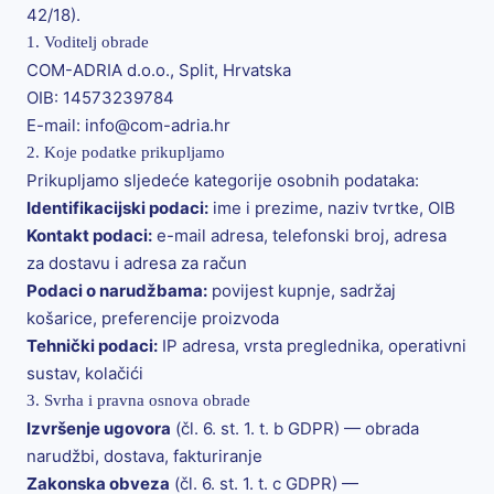
42/18).
1. Voditelj obrade
COM-ADRIA d.o.o., Split, Hrvatska
OIB: 14573239784
E-mail: info@com-adria.hr
2. Koje podatke prikupljamo
Prikupljamo sljedeće kategorije osobnih podataka:
Identifikacijski podaci:
ime i prezime, naziv tvrtke, OIB
Kontakt podaci:
e-mail adresa, telefonski broj, adresa
za dostavu i adresa za račun
Podaci o narudžbama:
povijest kupnje, sadržaj
košarice, preferencije proizvoda
Tehnički podaci:
IP adresa, vrsta preglednika, operativni
sustav, kolačići
3. Svrha i pravna osnova obrade
Izvršenje ugovora
(čl. 6. st. 1. t. b GDPR) — obrada
narudžbi, dostava, fakturiranje
Zakonska obveza
(čl. 6. st. 1. t. c GDPR) —