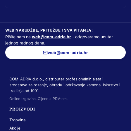
WEB NARUDŽBE, PRITUŽBE I SVA PITANJA:
Pišite nam na
web@com-adria.hr
- odgovaramo unutar
jednog radnog dana.
web@com-adria.hr
COM-ADRIA d.o.o., distributer profesionalnih alata i
sredstava za rezanje, obradu i održavanje kamena. Iskustvo i
tradicija od 1991.
Online trgovina. Cijene s PDV-om.
PROIZVODI
Trgovina
Akcije