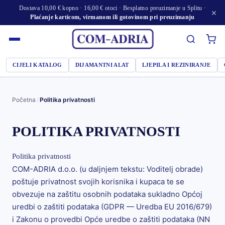
Dostava 10,00 € kopno · 16,00 € otoci · Besplatno preuzimanje u Splitu ·
×
Plaćanje karticom, virmanom ili gotovinom pri preuzimanju
CIJELI KATALOG
DIJAMANTNI ALAT
LJEPILA I REZINIRANJE
Početna
/
Politika privatnosti
POLITIKA PRIVATNOSTI
Politika privatnosti
COM-ADRIA d.o.o. (u daljnjem tekstu: Voditelj obrade)
poštuje privatnost svojih korisnika i kupaca te se
obvezuje na zaštitu osobnih podataka sukladno Općoj
uredbi o zaštiti podataka (GDPR — Uredba EU 2016/679)
i Zakonu o provedbi Opće uredbe o zaštiti podataka (NN