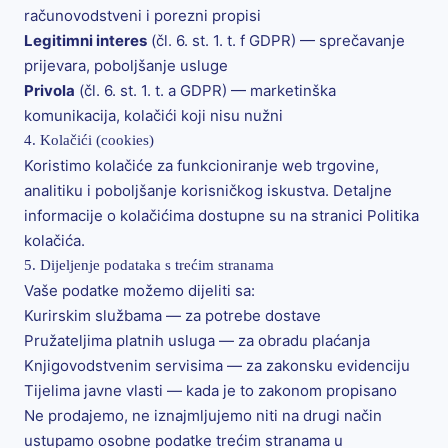
računovodstveni i porezni propisi
Legitimni interes
(čl. 6. st. 1. t. f GDPR) — sprečavanje
prijevara, poboljšanje usluge
Privola
(čl. 6. st. 1. t. a GDPR) — marketinška
komunikacija, kolačići koji nisu nužni
4. Kolačići (cookies)
Koristimo kolačiće za funkcioniranje web trgovine,
analitiku i poboljšanje korisničkog iskustva. Detaljne
informacije o kolačićima dostupne su na stranici
Politika
kolačića
.
5. Dijeljenje podataka s trećim stranama
Vaše podatke možemo dijeliti sa:
Kurirskim službama — za potrebe dostave
Pružateljima platnih usluga — za obradu plaćanja
Knjigovodstvenim servisima — za zakonsku evidenciju
Tijelima javne vlasti — kada je to zakonom propisano
Ne prodajemo, ne iznajmljujemo niti na drugi način
ustupamo osobne podatke trećim stranama u