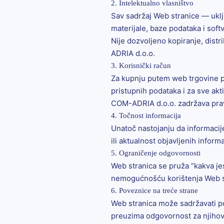
2. Intelektualno vlasništvo
Sav sadržaj Web stranice — uključ
materijale, baze podataka i sof
Nije dozvoljeno kopiranje, distr
ADRIA d.o.o.
3. Korisnički račun
Za kupnju putem web trgovine pot
pristupnih podataka i za sve ak
COM-ADRIA d.o.o. zadržava pravo d
4. Točnost informacija
Unatoč nastojanju da informacij
ili aktualnost objavljenih inform
5. Ograničenje odgovornosti
Web stranica se pruža “kakva jes
nemogućnošću korištenja Web stra
6. Poveznice na treće strane
Web stranica može sadržavati po
preuzima odgovornost za njihov s