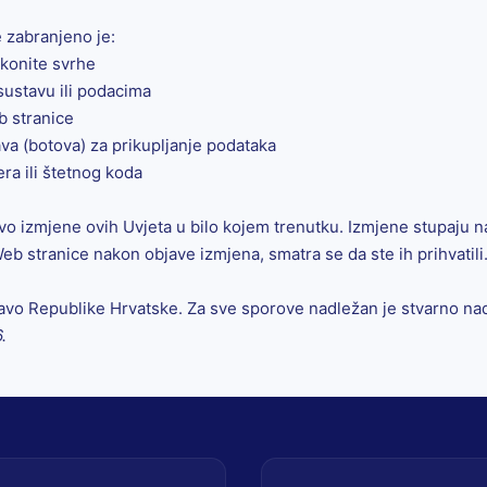
e zabranjeno je:
akonite svrhe
sustavu ili podacima
b stranice
va (botova) za prikupljanje podataka
a ili štetnog koda
o izmjene ovih Uvjeta u bilo kojem trenutku. Izmjene stupaju
eb stranice nakon objave izmjena, smatra se da ste ih prihvatili
avo Republike Hrvatske. Za sve sporove nadležan je stvarno nad
.