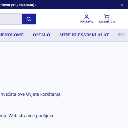
×
tovinom pri preuzimanju
PRIJAVA
KOŠARICA
AMENOLOME
OSTALO
SITNI KLESARSKI ALAT
SRED
hvaćate ove Uvjete korištenja.
enje Web stranice podliježe