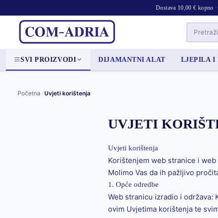
Dostava 10,00 € kopno · 
SVI PROIZVODI
DIJAMANTNI ALAT
LJEPILA I
Početna
/
Uvjeti korištenja
UVJETI KORIŠT
Uvjeti korištenja
Korištenjem web stranice i web 
Molimo Vas da ih pažljivo pročit
1. Opće odredbe
Web stranicu izradio i održava:
ovim Uvjetima korištenja te svi