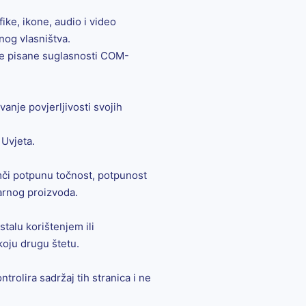
ike, ikone, audio i video
nog vlasništva.
dne pisane suglasnosti COM-
anje povjerljivosti svojih
 Uvjeta.
mči potpunu točnost, potpunost
varnog proizvoda.
talu korištenjem ili
koju drugu štetu.
rolira sadržaj tih stranica i ne