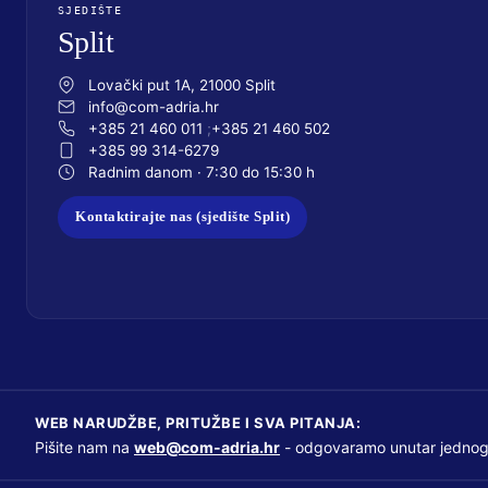
SJEDIŠTE
Split
Lovački put 1A, 21000 Split
info@com-adria.hr
+385 21 460 011
+385 21 460 502
+385 99 314-6279
Radnim danom · 7:30 do 15:30 h
Kontaktirajte nas (sjedište Split)
WEB NARUDŽBE, PRITUŽBE I SVA PITANJA:
Pišite nam na
web@com-adria.hr
- odgovaramo unutar jednog