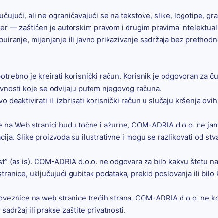
ujući, ali ne ograničavajući se na tekstove, slike, logotipe, graf
tver — zaštićen je autorskim pravom i drugim pravima intelektual
ibuiranje, mijenjanje ili javno prikazivanje sadržaja bez pretho
rebno je kreirati korisnički račun. Korisnik je odgovoran za čuv
tivnosti koje se odvijaju putem njegovog računa.
eaktivirati ili izbrisati korisnički račun u slučaju kršenja ovih
e na Web stranici budu točne i ažurne, COM-ADRIA d.o.o. ne ja
acija. Slike proizvoda su ilustrativne i mogu se razlikovati od st
t” (as is). COM-ADRIA d.o.o. ne odgovara za bilo kakvu štetu nas
nice, uključujući gubitak podataka, prekid poslovanja ili bilo 
veznice na web stranice trećih strana. COM-ADRIA d.o.o. ne kont
adržaj ili prakse zaštite privatnosti.