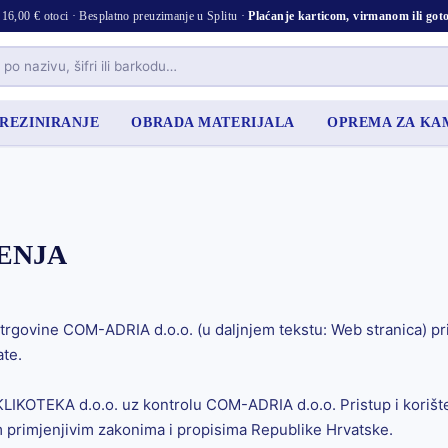
16,00 € otoci · Besplatno preuzimanje u Splitu ·
Plaćanje karticom, virmanom ili go
 REZINIRANJE
OBRADA MATERIJALA
OPREMA ZA K
ENJA
trgovine COM-ADRIA d.o.o. (u daljnjem tekstu: Web stranica) pri
ate.
 KLIKOTEKA d.o.o. uz kontrolu COM-ADRIA d.o.o. Pristup i korišt
m primjenjivim zakonima i propisima Republike Hrvatske.