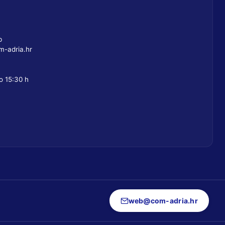
b
-adria.hr
o 15:30 h
web@com-adria.hr