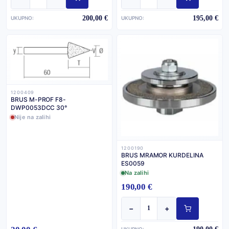
200,00 €
195,00 €
UKUPNO:
UKUPNO:
1200409
BRUS M-PROF F8-
DWP0053DCC 30°
Nije na zalihi
1200190
BRUS MRAMOR KURDELINA
ES0059
Na zalihi
190,00 €
−
+
UKUPNO: