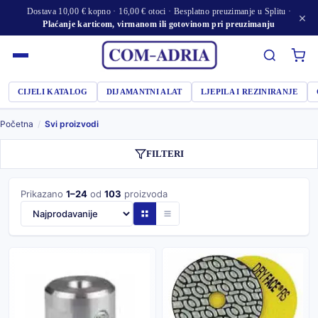
Dostava 10,00 € kopno · 16,00 € otoci · Besplatno preuzimanje u Splitu ·
×
Plaćanje karticom, virmanom ili gotovinom pri preuzimanju
CIJELI KATALOG
DIJAMANTNI ALAT
LJEPILA I REZINIRANJE
Početna
/
Svi proizvodi
FILTERI
Prikazano
1–24
od
103
proizvoda