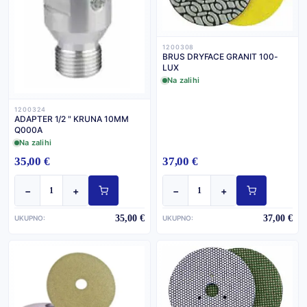
1200308
BRUS DRYFACE GRANIT 100-
LUX
Na zalihi
1200324
ADAPTER 1/2 " KRUNA 10MM
Q000A
Na zalihi
35,00 €
37,00 €
−
+
−
+
35,00 €
37,00 €
UKUPNO:
UKUPNO: