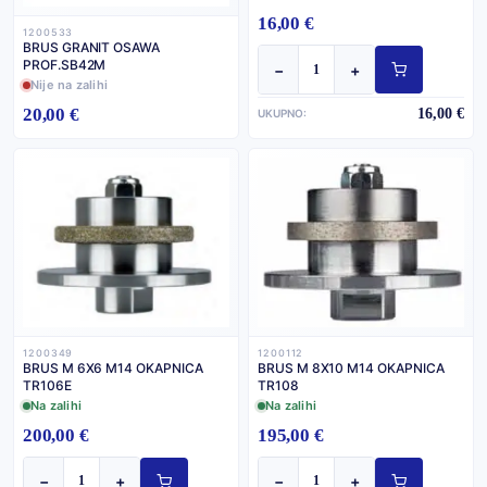
16,00 €
1200533
BRUS GRANIT OSAWA
PROF.SB42M
−
+
Nije na zalihi
20,00 €
16,00 €
UKUPNO:
1200112
1200349
BRUS M 8X10 M14 OKAPNICA
BRUS M 6X6 M14 OKAPNICA
TR108
TR106E
Na zalihi
Na zalihi
200,00 €
195,00 €
−
+
−
+