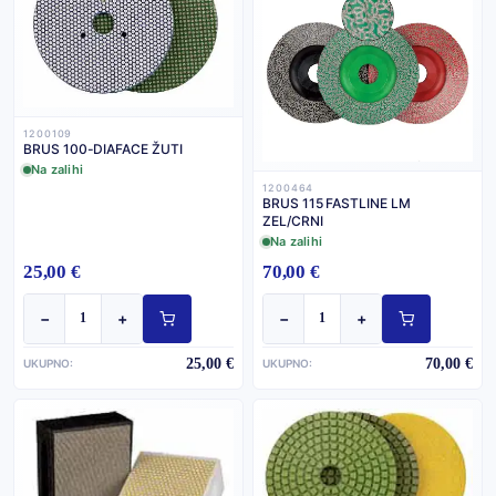
1200109
BRUS 100-DIAFACE ŽUTI
Na zalihi
1200464
BRUS 115 FASTLINE LM
ZEL/CRNI
Na zalihi
25,00 €
70,00 €
−
+
−
+
25,00 €
70,00 €
UKUPNO:
UKUPNO: