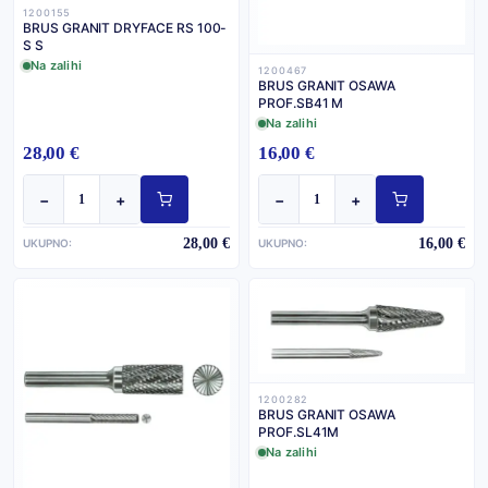
1200155
BRUS GRANIT DRYFACE RS 100-
S S
Na zalihi
1200467
BRUS GRANIT OSAWA
PROF.SB41 M
Na zalihi
28,00 €
16,00 €
−
+
−
+
28,00 €
16,00 €
UKUPNO:
UKUPNO:
1200282
BRUS GRANIT OSAWA
PROF.SL41M
Na zalihi