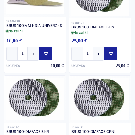
1200436
1200125
BRUS 100 MM I-DIA UNIVERZ -S
BRUS 100-DIAFACE BI-N
Na zalihi
Na zalihi
10,00 €
25,00 €
−
+
−
+
10,00 €
25,00 €
UKUPNO:
UKUPNO:
1200126
1200111
BRUS 100-DIAFACE BI-R
BRUS 100-DIAFACE CRNI