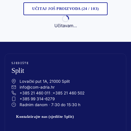
UČITAJ JOŠ PROIZVODA (24 / 103)
Učitavam…
SJEDIŠTE
Split
Lovački put 1A, 21000 Split
info@com-adria.hr
+385 21 460 011
+385 21 460 502
+385 99 314-6279
Radnim danom · 7:30 do 15:30 h
Kontaktirajte nas (sjedište Split)