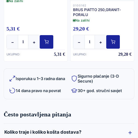
Na zalihi
0100162
BRUS PIATTO 250,GRANIT-
PORALU
Na zalihi
5,31 €
29,20 €
−
+
−
+
5,31 €
29,20 €
UKUPNO:
UKUPNO:
Sigurno plaćanje (3-D
Isporuka u 1–3 radna dana
Secure)
14 dana pravo na povrat
30+ god. stručni savjet
Često postavljena pitanja
Koliko traje i koliko košta dostava?