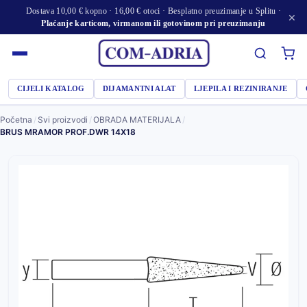
Dostava 10,00 € kopno · 16,00 € otoci · Besplatno preuzimanje u Splitu ·
×
Plaćanje karticom, virmanom ili gotovinom pri preuzimanju
CIJELI KATALOG
DIJAMANTNI ALAT
LJEPILA I REZINIRANJE
Početna
/
Svi proizvodi
/
OBRADA MATERIJALA
/
BRUS MRAMOR PROF.DWR 14X18