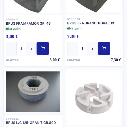
0100028
0100010
BRUS FRA.GRANIT PORALUX
BRUS FRA.MRAMOR GR. 46
Na zalihi
Na zalihi
3,00 €
7,30 €
−
+
−
+
3,00 €
7,30 €
UKUPNO:
UKUPNO:
0100232
BRUS L/C 125-GRANIT GR.800