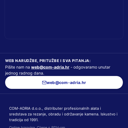
WEB NARUDŽBE, PRITUŽBE I SVA PITANJA:
Pišite nam na
web@com-adria.hr
- odgovaramo unutar
jednog radnog dana.
web@com-adria.hr
COM-ADRIA d.o.o., distributer profesionalnih alata i
sredstava za rezanje, obradu i održavanje kamena. Iskustvo i
tradicija od 1991.
Online trgovina. Cijene s PDV-om.