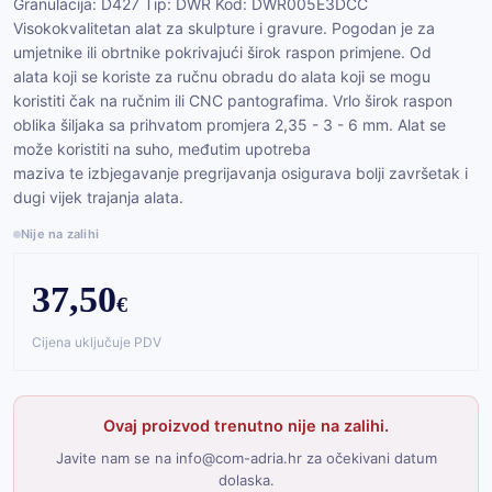
Granulacija: D427 Tip: DWR Kod: DWR005E3DCC
Visokokvalitetan alat za skulpture i gravure. Pogodan je za
umjetnike ili obrtnike pokrivajući širok raspon primjene. Od
alata koji se koriste za ručnu obradu do alata koji se mogu
koristiti čak na ručnim ili CNC pantografima. Vrlo širok raspon
oblika šiljaka sa prihvatom promjera 2,35 - 3 - 6 mm. Alat se
može koristiti na suho, međutim upotreba
maziva te izbjegavanje pregrijavanja osigurava bolji završetak i
dugi vijek trajanja alata.
Nije na zalihi
37,50
€
Cijena uključuje PDV
Ovaj proizvod trenutno nije na zalihi.
Javite nam se na info@com-adria.hr za očekivani datum
dolaska.