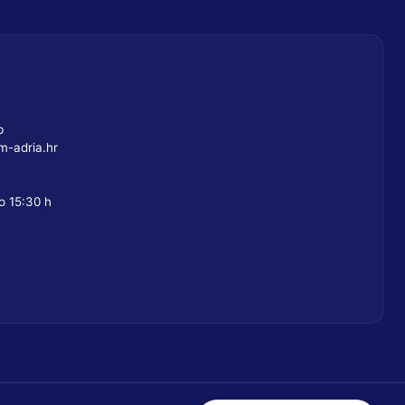
b
-adria.hr
o 15:30 h