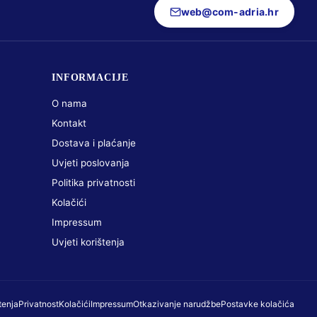
web@com-adria.hr
INFORMACIJE
O nama
Kontakt
Dostava i plaćanje
Uvjeti poslovanja
Politika privatnosti
Kolačići
Impressum
Uvjeti korištenja
tenja
Privatnost
Kolačići
Impressum
Otkazivanje narudžbe
Postavke kolačića