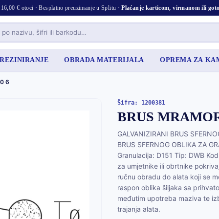
16,00 € otoci · Besplatno preuzimanje u Splitu ·
Plaćanje karticom, virmanom ili go
 REZINIRANJE
OBRADA MATERIJALA
OPREMA ZA K
0 6
Šifra: 1200381
BRUS MRAMOR 
GALVANIZIRANI BRUS SFERNO
BRUS SFERNOG OBLIKA ZA GRA
Granulacija: D151 Tip: DWB Kod:
za umjetnike ili obrtnike pokriva
ručnu obradu do alata koji se mo
raspon oblika šiljaka sa prihvat
međutim upotreba maziva te izbj
trajanja alata.