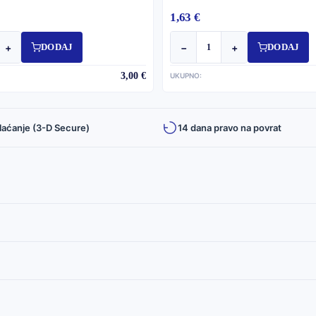
1,63 €
+
−
+
DODAJ
DODAJ
3,00 €
UKUPNO:
laćanje (3-D Secure)
14 dana pravo na povrat