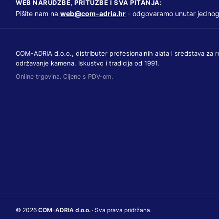
WEB NARUDŽBE, PRITUŽBE I SVA PITANJA:
Pišite nam na
web@com-adria.hr
- odgovaramo unutar jednog
COM-ADRIA d.o.o., distributer profesionalnih alata i sredstava za r
održavanje kamena. Iskustvo i tradicija od 1991.
Online trgovina. Cijene s PDV-om.
© 2026
COM-ADRIA d.o.o.
· Sva prava pridržana.