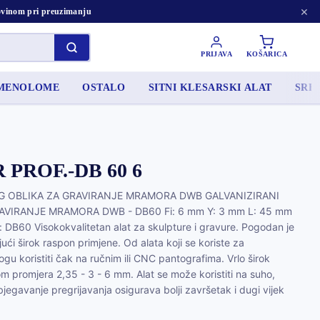
×
tovinom pri preuzimanju
PRIJAVA
KOŠARICA
AMENOLOME
OSTALO
SITNI KLESARSKI ALAT
SRED
PROF.-DB 60 6
G OBLIKA ZA GRAVIRANJE MRAMORA DWB GALVANIZIRANI
VIRANJE MRAMORA DWB - DB60 Fi: 6 mm Y: 3 mm L: 45 mm
 DB60 Visokokvalitetan alat za skulpture i gravure. Pogodan je
jući širok raspon primjene. Od alata koji se koriste za
gu koristiti čak na ručnim ili CNC pantografima. Vrlo širok
om promjera 2,35 - 3 - 6 mm. Alat se može koristiti na suho,
egavanje pregrijavanja osigurava bolji završetak i dugi vijek