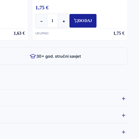
1,75 €
−
+
DODAJ
1,63 €
1,75 €
UKUPNO:
30+ god. stručni savjet