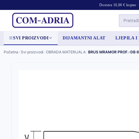
Dostava 10,00 € kopno · 
SVI PROIZVODI
DIJAMANTNI ALAT
LJEPILA I
Početna
/
Svi proizvodi
/
OBRADA MATERIJALA
/
BRUS MRAMOR PROF.-DB 6