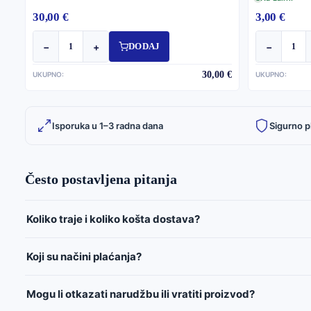
30,00 €
3,00 €
−
+
−
DODAJ
30,00 €
UKUPNO:
UKUPNO:
Isporuka u 1–3 radna dana
Sigurno p
Često postavljena pitanja
Koliko traje i koliko košta dostava?
Koji su načini plaćanja?
Mogu li otkazati narudžbu ili vratiti proizvod?