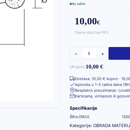
Na zalihi
10,00
€
Cijena uključuje PDV
−
+
10,00 €
Ukupno:
Dostava: 10,00 € kopno · 16,0
Isporuka u 1-3 radna dana (RH
Besplatno preuzimanje: Lovačk
Karticama, virmanom ili gotov
Specifikacije
Šifra (SKU)
120
Kategorije:
OBRADA MATERI