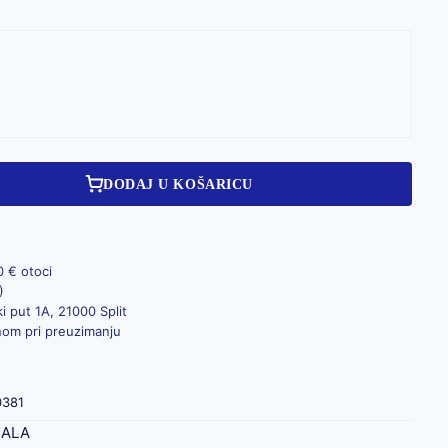
DODAJ U KOŠARICU
0 € otoci
)
i put 1A, 21000 Split
inom pri preuzimanju
0381
JALA