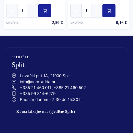
−
+
−
+
2,50 €
0,16 €
UKUPNO:
UKUPNO:
SJEDIŠTE
Split
Lovački put 1A, 21000 Split
info@com-adria.hr
+385 21 460 011
+385 21 460 502
+385 99 314-6279
Radnim danom · 7:30 do 15:30 h
Kontaktirajte nas (sjedište Split)