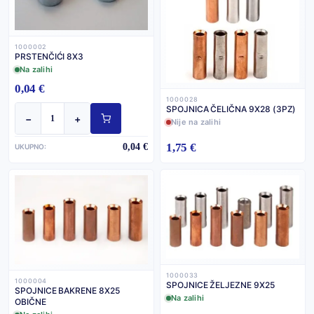
1000002
PRSTENČIĆI 8X3
Na zalihi
0,04 €
1000028
SPOJNICA ČELIČNA 9X28 (3PZ)
−
+
Nije na zalihi
1,75 €
0,04 €
UKUPNO:
1000033
1000004
SPOJNICE ŽELJEZNE 9X25
SPOJNICE BAKRENE 8X25
Na zalihi
OBIČNE