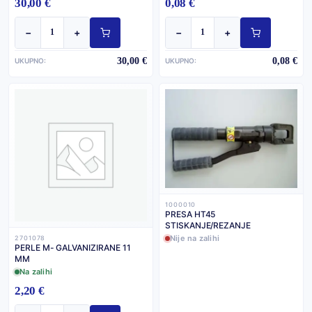
30,00 €
0,08 €
−
+
−
+
30,00 €
0,08 €
UKUPNO:
UKUPNO:
1000010
PRESA HT45
STISKANJE/REZANJE
Nije na zalihi
2701078
PERLE M- GALVANIZIRANE 11
MM
Na zalihi
2,20 €