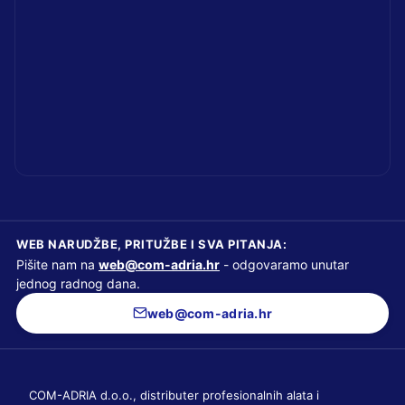
WEB NARUDŽBE, PRITUŽBE I SVA PITANJA:
Pišite nam na
web@com-adria.hr
- odgovaramo unutar
jednog radnog dana.
web@com-adria.hr
COM-ADRIA d.o.o., distributer profesionalnih alata i