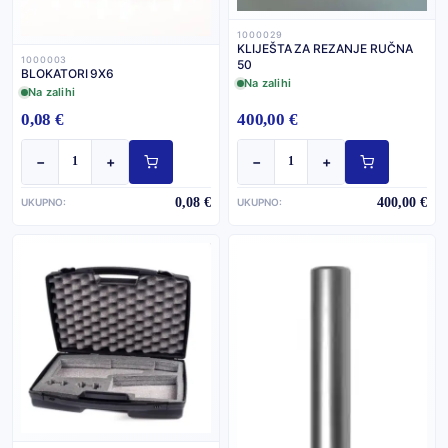
1000029
KLIJEŠTA ZA REZANJE RUČNA
1000003
50
BLOKATORI 9X6
Na zalihi
Na zalihi
0,08 €
400,00 €
−
+
−
+
0,08 €
400,00 €
UKUPNO:
UKUPNO: