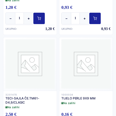
Na zalihi
1,20 €
0,93 €
−
+
−
+
1,20 €
0,93 €
UKUPNO:
UKUPNO:
3201470
1000034
TECI-SAJLA ČE.TM61-
TIJELO PERLE 9X9 MM
D4,9/CLASIC
Na zalihi
Na zalihi
2,50 €
0,16 €