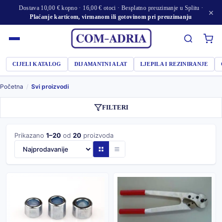
Dostava 10,00 € kopno · 16,00 € otoci · Besplatno preuzimanje u Splitu ·
×
Plaćanje karticom, virmanom ili gotovinom pri preuzimanju
CIJELI KATALOG
DIJAMANTNI ALAT
LJEPILA I REZINIRANJE
Početna
/
Svi proizvodi
FILTERI
Prikazano
1–20
od
20
proizvoda