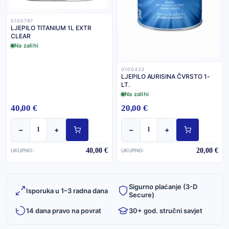
0100797
LJEPILO TITANIUM 1L EXTR
CLEAR
Na zalihi
0100423
LJEPILO AURISINA ČVRSTO 1-
LT.
Na zalihi
40,00 €
20,00 €
−
+
−
+
40,00 €
20,00 €
UKUPNO:
UKUPNO:
Sigurno plaćanje (3-D
Isporuka u 1–3 radna dana
Secure)
14 dana pravo na povrat
30+ god. stručni savjet