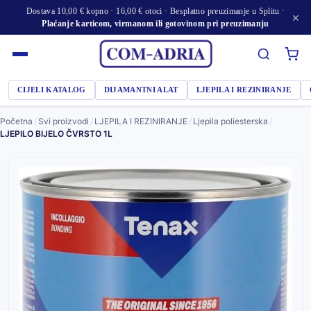
Dostava 10,00 € kopno · 16,00 € otoci · Besplatno preuzimanje u Splitu ·
×
Plaćanje karticom, virmanom ili gotovinom pri preuzimanju
CIJELI KATALOG
DIJAMANTNI ALAT
LJEPILA I REZINIRANJE
Početna
/
Svi proizvodi
/
LJEPILA I REZINIRANJE
/
Ljepila poliesterska
/
LJEPILO BIJELO ČVRSTO 1L