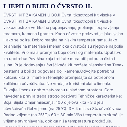
LJEPILO BIJELO ČVRSTO 1L
ČVRSTI KIT ZA KAMEN U BOJI Čvrsti tiksotropni kit visoke v
ČVRSTI KIT ZA KAMEN U BOJI Čvrsti tiksotropni kit visoke
viskoznosti za vertikalno popunjavanje, ljepljenje i popravljanje
mramora, kamena i granita. Kada očvrsne proizvod je jako sjajan
i lako se polira. Dobro reagira na niskim temperaturama. Jako
prianjanje na materijale i mehanička čvrstoća su njegove najbolje
kvalitete. Vrlo mala promjena boje očvrslog materijala. Uputstvo
za upotrebu: Površina koju tretirate mora biti potpuno čista i
suha. Prije dodavanja učvršćivača kit možete nijansirati sa Tenax
pastama u boji da odgovara boji kamena.Odvojite potrebnu
količinu kita iz limenke i temeljito promiješajte sa potrebnom
količinom učvršćivača. Ne vraćajte korišteni alat u limenku.
Čuvajte limenku dobro zatvorenu u hladnom prostoru. Gore
navedena pravila treba strogo poštivati Tehničke karakteristike:
Boja: Bijela Omjer miješanja: 100 dijelova kita - 3 dijela
učvršćivača Gel vrijeme (na 25°C): 3 – 4 min sa 3% učvršćivača
Radno vrijeme (na 25°C): 60 – 80 min Viša temperatura skraćuje
vrijeme stvrdnjavanja, dok ga niža temperatura produžuje.