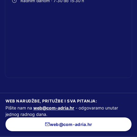
Radnim danom · 7:30 do 15:30 h
WEB NARUDŽBE, PRITUŽBE I SVA PITANJA:
Pišite nam na
web@com-adria.hr
- odgovaramo unutar
jednog radnog dana.
web@com-adria.hr