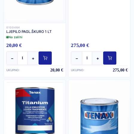
0100464
LJEPILO PAGL.ŠKURO 1 LT
Na zalihi
20,00 €
275,00 €
−
+
−
+
20,00 €
275,00 €
UKUPNO:
UKUPNO: