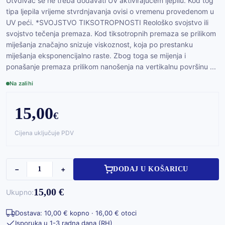
Utvđivač se ne treba dodavati UV aktivirajućem ljepilu. Kod tog
tipa ljepila vrijeme stvrdnjavanja ovisi o vremenu provedenom u
UV peći. *SVOJSTVO TIKSOTROPNOSTI Reološko svojstvo ili
svojstvo tečenja premaza. Kod tiksotropnih premaza se prilikom
miješanja značajno snizuje viskoznost, koja po prestanku
miješanja eksponencijalno raste. Zbog toga se mijenja i
ponašanje premaza prilikom nanošenja na vertikalnu površinu ...
Na zalihi
15,00
€
Cijena uključuje PDV
−
+
DODAJ U KOŠARICU
15,00 €
Ukupno:
Dostava: 10,00 € kopno · 16,00 € otoci
Isporuka u 1-3 radna dana (RH)