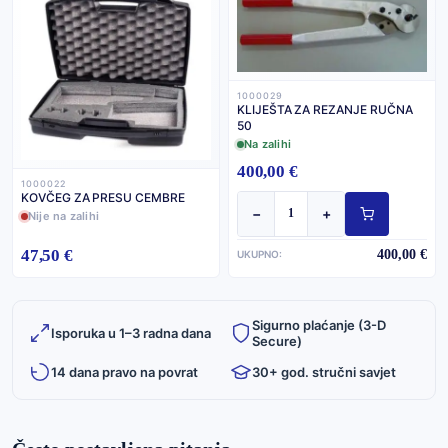
1000029
KLIJEŠTA ZA REZANJE RUČNA
50
Na zalihi
400,00 €
1000022
KOVČEG ZA PRESU CEMBRE
−
+
Nije na zalihi
47,50 €
400,00 €
UKUPNO:
Sigurno plaćanje (3-D
Isporuka u 1–3 radna dana
Secure)
14 dana pravo na povrat
30+ god. stručni savjet