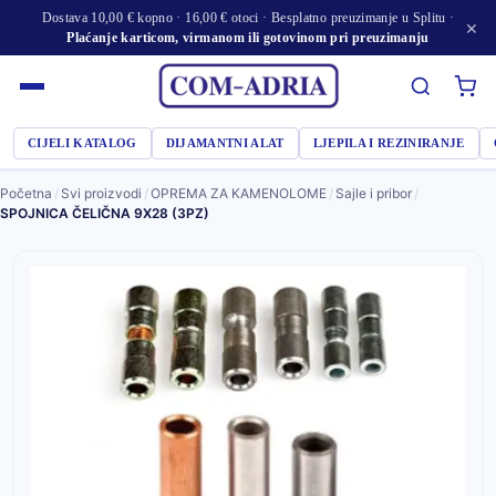
Dostava 10,00 € kopno · 16,00 € otoci · Besplatno preuzimanje u Splitu ·
×
Plaćanje karticom, virmanom ili gotovinom pri preuzimanju
CIJELI KATALOG
DIJAMANTNI ALAT
LJEPILA I REZINIRANJE
Početna
/
Svi proizvodi
/
OPREMA ZA KAMENOLOME
/
Sajle i pribor
/
SPOJNICA ČELIČNA 9X28 (3PZ)