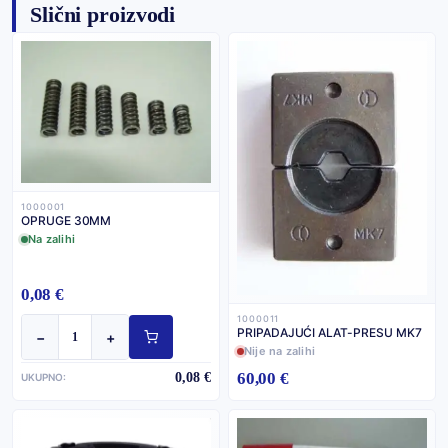
Slični proizvodi
1000001
OPRUGE 30MM
Na zalihi
0,08 €
1000011
PRIPADAJUĆI ALAT-PRESU MK7
−
+
Nije na zalihi
60,00 €
0,08 €
UKUPNO: