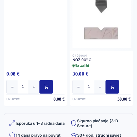
0400084
NOŽ 90" G
Na zalihi
0,08 €
30,00 €
−
+
−
+
0,08 €
30,00 €
UKUPNO:
UKUPNO:
Sigurno plaćanje (3-D
Isporuka u 1–3 radna dana
Secure)
14 dana pravo na povrat
30+ god. stručni savjet