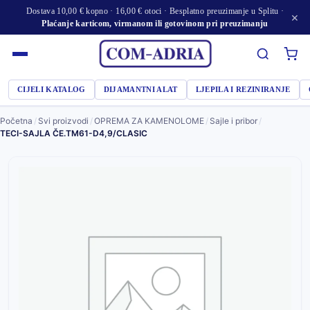
Dostava 10,00 € kopno · 16,00 € otoci · Besplatno preuzimanje u Splitu ·
×
Plaćanje karticom, virmanom ili gotovinom pri preuzimanju
CIJELI KATALOG
DIJAMANTNI ALAT
LJEPILA I REZINIRANJE
Početna
/
Svi proizvodi
/
OPREMA ZA KAMENOLOME
/
Sajle i pribor
/
TECI-SAJLA ČE.TM61-D4,9/CLASIC