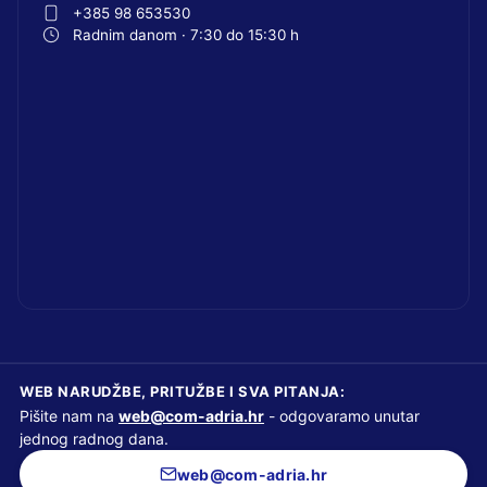
+385 98 653530
Radnim danom · 7:30 do 15:30 h
WEB NARUDŽBE, PRITUŽBE I SVA PITANJA:
Pišite nam na
web@com-adria.hr
- odgovaramo unutar
jednog radnog dana.
web@com-adria.hr