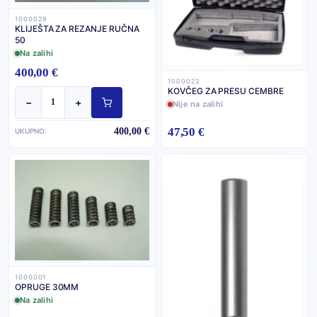
1000029
KLIJEŠTA ZA REZANJE RUČNA
50
Na zalihi
400,00 €
1000022
KOVČEG ZA PRESU CEMBRE
−
+
Nije na zalihi
47,50 €
400,00 €
UKUPNO:
1000001
OPRUGE 30MM
Na zalihi