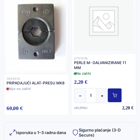
2701078
PERLE M- GALVANIZIRANE 11
MM
Na zalihi
1000012
2,20 €
PRIPADAJUĆI ALAT-PRESU MK8
Nije na zalihi
−
+
60,00 €
2,20 €
UKUPNO:
Sigurno plaćanje (3-D
Isporuka u 1–3 radna dana
Secure)