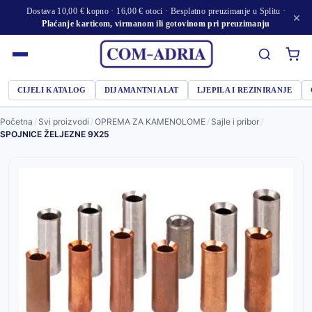
Dostava 10,00 € kopno · 16,00 € otoci · Besplatno preuzimanje u Splitu ·
×
Plaćanje karticom, virmanom ili gotovinom pri preuzimanju
CIJELI KATALOG
DIJAMANTNI ALAT
LJEPILA I REZINIRANJE
Početna
/
Svi proizvodi
/
OPREMA ZA KAMENOLOME
/
Sajle i pribor
/
SPOJNICE ŽELJEZNE 9X25