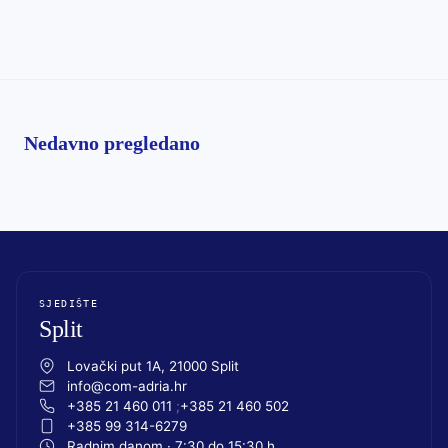
Nedavno pregledano
SJEDIŠTE
Split
Lovački put 1A, 21000 Split
info@com-adria.hr
+385 21 460 011
+385 21 460 502
+385 99 314-6279
Radnim danom · 7:30 do 15:30 h