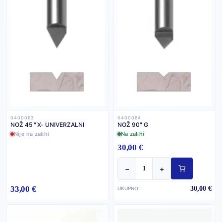
0400083
0400084
NOŽ 45 " X- UNIVERZALNI
NOŽ 90" G
Nije na zalihi
Na zalihi
30,00 €
−
+
33,00 €
30,00 €
UKUPNO: