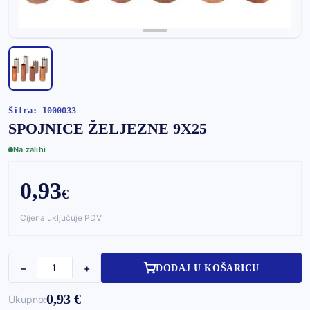
Šifra: 1000033
SPOJNICE ŽELJEZNE 9X25
Na zalihi
0,93
€
Cijena uključuje PDV
−
+
DODAJ U KOŠARICU
0,93 €
Ukupno: