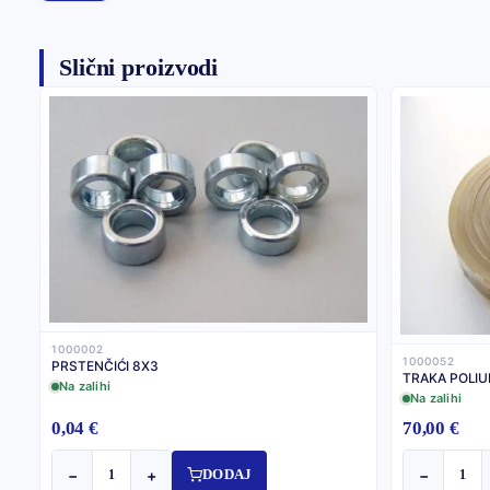
Slični proizvodi
1000002
1000052
PRSTENČIĆI 8X3
TRAKA POLI
Na zalihi
Na zalihi
0,04 €
70,00 €
−
+
−
DODAJ