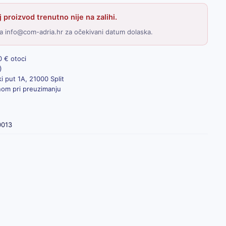
 proizvod trenutno nije na zalihi.
a info@com-adria.hr za očekivani datum dolaska.
0 € otoci
)
i put 1A, 21000 Split
inom pri preuzimanju
0013