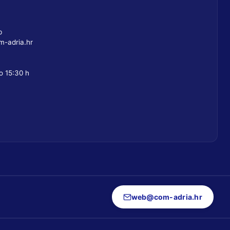
b
-adria.hr
o 15:30 h
web@com-adria.hr