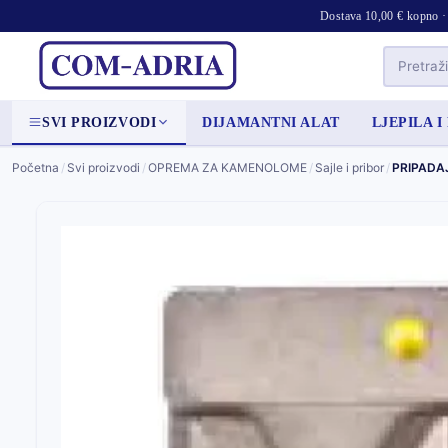
Dostava 10,00 € kopno · 
SVI PROIZVODI
DIJAMANTNI ALAT
LJEPILA I
Početna
/
Svi proizvodi
/
OPREMA ZA KAMENOLOME
/
Sajle i pribor
/
PRIPADA