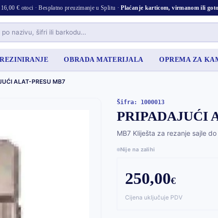
16,00 € otoci · Besplatno preuzimanje u Splitu ·
Plaćanje karticom, virmanom ili go
 REZINIRANJE
OBRADA MATERIJALA
OPREMA ZA K
JUĆI ALAT-PRESU MB7
Šifra: 1000013
PRIPADAJUĆI 
MB7 Kliješta za rezanje sajle d
Nije na zalihi
250,00
€
Cijena uključuje PDV