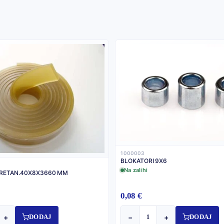
1000003
BLOKATORI 9X6
Na zalihi
URETAN.40X8X3660 MM
0,08 €
+
−
+
DODAJ
DODAJ