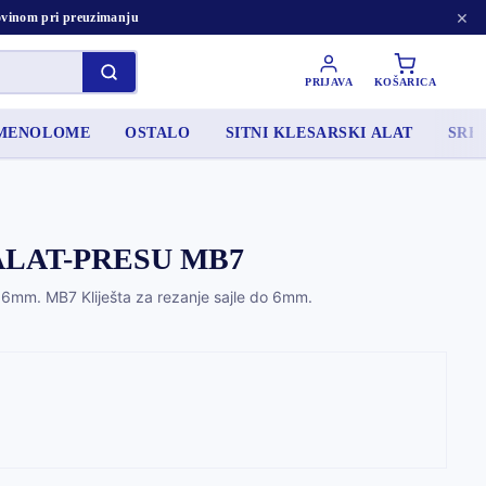
×
tovinom pri preuzimanju
PRIJAVA
KOŠARICA
AMENOLOME
OSTALO
SITNI KLESARSKI ALAT
SRED
ALAT-PRESU MB7
o 6mm. MB7 Kliješta za rezanje sajle do 6mm.