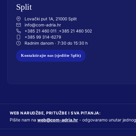
Split
Lovački put 1A, 21000 Split
info@com-adria.hr
+385 21 460 011
+385 21 460 502
+385 99 314-6279
Radnim danom · 7:30 do 15:30 h
Kontaktirajte nas (sjedište Split)
WEB NARUDŽBE, PRITUŽBE I SVA PITANJA:
Pišite nam na
web@com-adria.hr
- odgovaramo unutar jednog