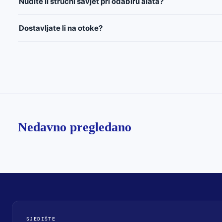
Nudite li stručni savjet pri odabiru alata?
Dostavljate li na otoke?
Nedavno pregledano
SJEDIŠTE