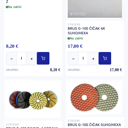
Ž
Na zalihi
2701253
BRUS G-100 ČIČAK 4K
SUHO/HEXA
Na zalihi
8,20 €
17,00 €
−
+
−
+
8,20 €
17,00 €
UKUPNO:
UKUPNO:
2701291
BRUS G-100 ČIČAK SUHO/HEXA
2701203