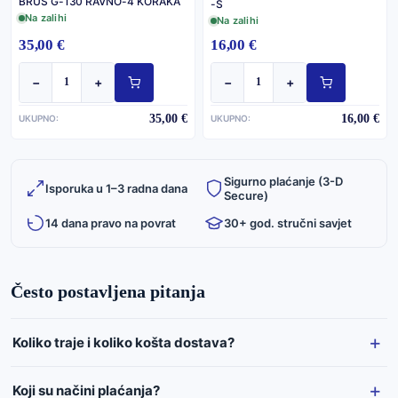
BRUS G-130 RAVNO-4 KORAKA
-S
Na zalihi
Na zalihi
35,00 €
16,00 €
−
+
−
+
35,00 €
16,00 €
UKUPNO:
UKUPNO:
Sigurno plaćanje (3-D
Isporuka u 1–3 radna dana
Secure)
14 dana pravo na povrat
30+ god. stručni savjet
Često postavljena pitanja
Koliko traje i koliko košta dostava?
Koji su načini plaćanja?