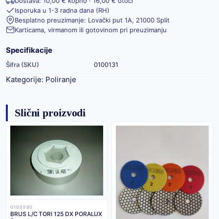
Dostava: 10,00 € kopno · 16,00 € otoci
Isporuka u 1-3 radna dana (RH)
Besplatno preuzimanje: Lovački put 1A, 21000 Split
Karticama, virmanom ili gotovinom pri preuzimanju
Specifikacije
Šifra (SKU)
0100131
Kategorije:
Poliranje
Slični proizvodi
0100580
BRUS L/C TORI 125 DX PORALUX