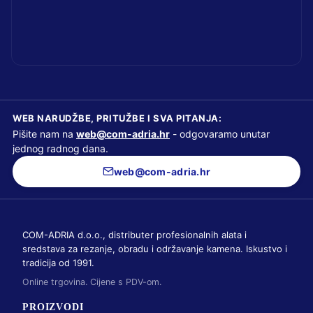
WEB NARUDŽBE, PRITUŽBE I SVA PITANJA:
Pišite nam na
web@com-adria.hr
- odgovaramo unutar
jednog radnog dana.
web@com-adria.hr
COM-ADRIA d.o.o., distributer profesionalnih alata i
sredstava za rezanje, obradu i održavanje kamena. Iskustvo i
tradicija od 1991.
Online trgovina. Cijene s PDV-om.
PROIZVODI