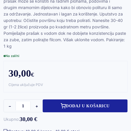
prašak može se koristiti na radnim plohama, podovima i
drugim mramornim dijelovima kako bi obnovio polituru ili samo
za održavanje. Jednostavan i lagan za korištenje. Uputstvo za
upotrebu: Očistite površinu koju treba polirati. Nanesite 30-40
gr (1-2 žlice) proizvoda po kvadratnom metru površine.
Pomiješajte prašak s vodom dok ne dobijete konzistenciju paste
za zube, zatim polirajte filcom. Višak uklonite vodom. Pakiranje:
1 kg
Na zalihi
30,00
€
Cijena uključuje PDV
−
+
DODAJ U KOŠARICU
30,00 €
Ukupno: