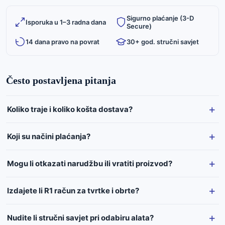
Sigurno plaćanje (3-D
Isporuka u 1–3 radna dana
Secure)
14 dana pravo na povrat
30+ god. stručni savjet
Često postavljena pitanja
Koliko traje i koliko košta dostava?
Koji su načini plaćanja?
Mogu li otkazati narudžbu ili vratiti proizvod?
Izdajete li R1 račun za tvrtke i obrte?
Nudite li stručni savjet pri odabiru alata?