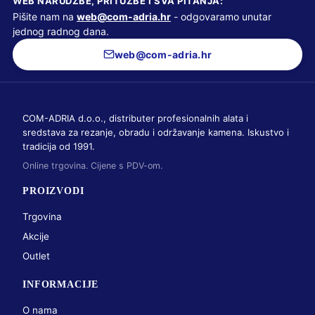
WEB NARUDŽBE, PRITUŽBE I SVA PITANJA:
Pišite nam na
web@com-adria.hr
- odgovaramo unutar
jednog radnog dana.
web@com-adria.hr
COM-ADRIA d.o.o., distributer profesionalnih alata i
sredstava za rezanje, obradu i održavanje kamena. Iskustvo i
tradicija od 1991.
Online trgovina. Cijene s PDV-om.
PROIZVODI
Trgovina
Akcije
Outlet
INFORMACIJE
O nama