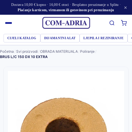
Dostava 10,00 € kopno · 16,00 € otoci · Besplatno preuzimanje u Splitu ·
×
Plaćanje karticom, virmanom ili gotovinom pri preuzimanju
CIJELI KATALOG
DIJAMANTNI ALAT
LJEPILA I REZINIRANJE
Početna
/
Svi proizvodi
/
OBRADA MATERIJALA
/
Poliranje
/
BRUS L/C 150 DX 10 EXTRA