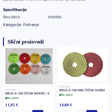
Specifikacije
Šifra (SKU)
0100585
Kategorije:
Poliranje
Slični proizvodi
2701026
BRUS G-100 MM-ČIČAK SU/MO
2701027
BRUS G-100 ČIČAK MOKRO -S
Na zalihi
Na zalihi
11,95 €
14,00 €