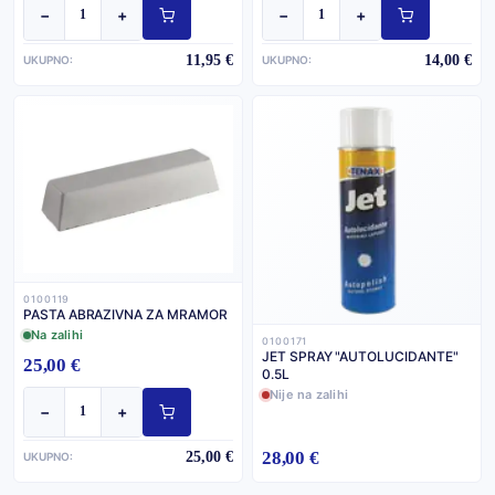
−
+
−
+
11,95 €
14,00 €
UKUPNO:
UKUPNO:
0100119
PASTA ABRAZIVNA ZA MRAMOR
Na zalihi
0100171
JET SPRAY "AUTOLUCIDANTE"
25,00 €
0.5L
Nije na zalihi
−
+
28,00 €
25,00 €
UKUPNO: