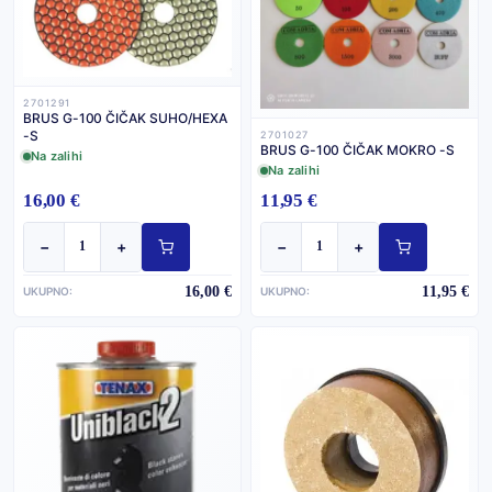
2701291
BRUS G-100 ČIČAK SUHO/HEXA
-S
2701027
BRUS G-100 ČIČAK MOKRO -S
Na zalihi
Na zalihi
16,00 €
11,95 €
−
+
−
+
16,00 €
11,95 €
UKUPNO:
UKUPNO: