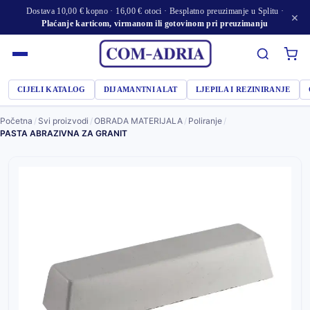
Dostava 10,00 € kopno · 16,00 € otoci · Besplatno preuzimanje u Splitu ·
×
Plaćanje karticom, virmanom ili gotovinom pri preuzimanju
CIJELI KATALOG
DIJAMANTNI ALAT
LJEPILA I REZINIRANJE
Početna
/
Svi proizvodi
/
OBRADA MATERIJALA
/
Poliranje
/
PASTA ABRAZIVNA ZA GRANIT