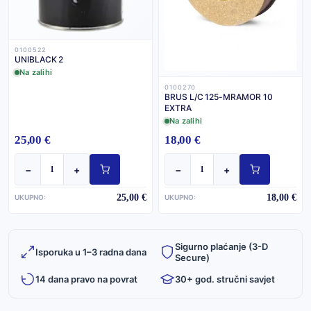
0100522
UNIBLACK 2
Na zalihi
0100270
BRUS L/C 125-MRAMOR 10
EXTRA
Na zalihi
25,00 €
18,00 €
−
+
−
+
25,00 €
18,00 €
UKUPNO:
UKUPNO:
Sigurno plaćanje (3-D
Isporuka u 1–3 radna dana
Secure)
14 dana pravo na povrat
30+ god. stručni savjet