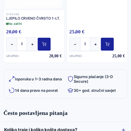
0100465
LJEPILO CRVENO ČVRSTO 1-LT.
Na zalihi
20,00 €
25,00 €
−
+
−
+
20,00 €
25,00 €
UKUPNO:
UKUPNO:
Sigurno plaćanje (3-D
Isporuka u 1–3 radna dana
Secure)
14 dana pravo na povrat
30+ god. stručni savjet
Često postavljena pitanja
Koliko traje i koliko košta dostava?