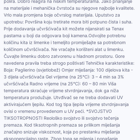
polira. Dobro reagira na niskim temperaturama. Jako prianjanje
na materijale i mehanička čvrstoća su njegove najbolje kvalitete.
Vrlo mala promjena boje očvrslog materijala. Uputstvo za
upotrebu: Površina koju tretirate mora biti potpuno čista i suha.
Prije dodavanja učvršćivača kit možete nijansirati sa Tenax
pastama u boji da odgovara boji kamena.Odvojite potrebnu
količinu kita iz limenke i temeljito promiješajte sa potrebnom
količinom učvršćivača. Ne vraćajte korišteni alat u limenku.
Čuvajte limenku dobro zatvorenu u hladnom prostoru. Gore
navedena pravila treba strogo poštivati Tehničke karakteristike:
Boja: Paglierino (svjetlobež) Omjer miješanja: 100 dijelova kita -
3 dijela učvršćivača Gel vrijeme (na 25°C): 3 – 4 min sa 3%
učvršćivača Radno vrijeme (na 25°C): 60 – 80 min Viša
temperatura skraćuje vrijeme stvrdnjavanja, dok ga niža
temperatura produžuje. Utvđivač se ne treba dodavati UV
aktivirajućem ljepilu. Kod tog tipa ljepila vrijeme stvrdnjavanja
ovisi o vremenu provedenom u UV peći. *SVOJSTVO
TIKSOTROPNOSTI Reološko svojstvo ili svojstvo tečenja
premaza. Kod tiksotropnih premaza se prilikom miješanja
značajno snizuje viskoznost, koja po prestanku miješanja
eksponencijalno raste. Zbog toga se mijenja i ponašanje