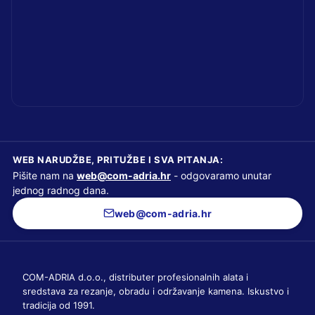
WEB NARUDŽBE, PRITUŽBE I SVA PITANJA:
Pišite nam na
web@com-adria.hr
- odgovaramo unutar
jednog radnog dana.
web@com-adria.hr
COM-ADRIA d.o.o., distributer profesionalnih alata i
sredstava za rezanje, obradu i održavanje kamena. Iskustvo i
tradicija od 1991.