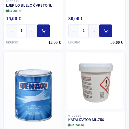
0100422
LJEPILO BIJELO ČVRSTO 1L
Na zalihi
15,00 €
30,00 €
−
+
−
+
15,00 €
30,00 €
UKUPNO:
UKUPNO:
0100539
KATALIZATOR ML.750
Na zalihi