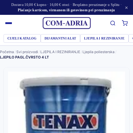
Dostava 10,00 € kopno · 16,00 € otoci · Besplatno preuzimanje u Splitu ·
×
Plaćanje karticom, virmanom ili gotovinom pri preuzimanju
CIJELI KATALOG
DIJAMANTNI ALAT
LJEPILA I REZINIRANJE
Početna
/
Svi proizvodi
/
LJEPILA I REZINIRANJE
/
Ljepila poliesterska
/
LJEPILO PAGL.ČVRSTO 4 LT