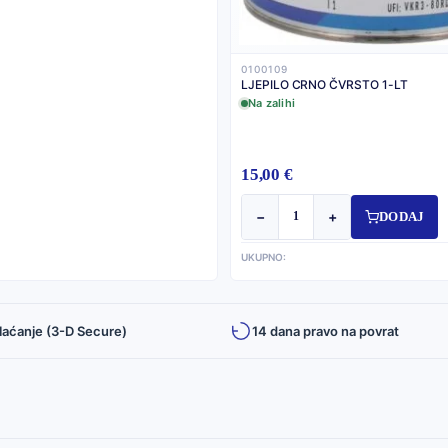
0100109
LJEPILO CRNO ČVRSTO 1-LT
Na zalihi
15,00 €
−
+
DODAJ
UKUPNO:
laćanje (3-D Secure)
14 dana pravo na povrat