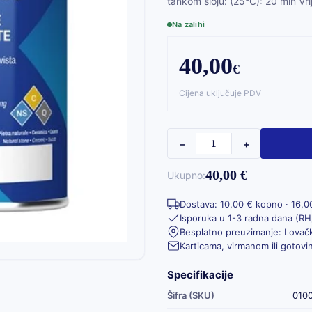
tankom sloju: (25°C): 20 min Vr
Na zalihi
40,00
€
Cijena uključuje PDV
−
+
40,00 €
Ukupno:
Dostava: 10,00 € kopno · 16,0
Isporuka u 1-3 radna dana (RH
Besplatno preuzimanje: Lovačk
Karticama, virmanom ili gotov
Specifikacije
Šifra (SKU)
010