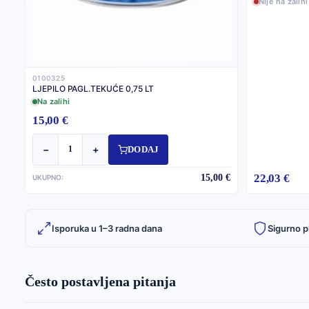
Nije na zalihi
0100325
LJEPILO PAGL.TEKUĆE 0,75 LT
Na zalihi
15,00 €
−
+
DODAJ
22,03 €
15,00 €
UKUPNO:
Isporuka u 1–3 radna dana
Sigurno p
Često postavljena pitanja