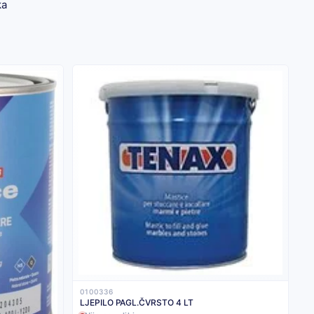
ka
0100336
LJEPILO PAGL.ČVRSTO 4 LT