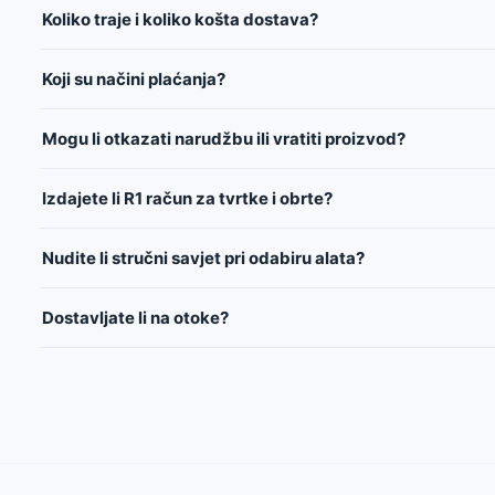
Koliko traje i koliko košta dostava?
Koji su načini plaćanja?
Mogu li otkazati narudžbu ili vratiti proizvod?
Izdajete li R1 račun za tvrtke i obrte?
Nudite li stručni savjet pri odabiru alata?
Dostavljate li na otoke?