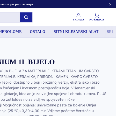
×
tovinom pri preuzimanju
PRIJAVA
KOŠARICA
AMENOLOME
OSTALO
SITNI KLESARSKI ALAT
SRED
NIUM 1L BIJELO
BOJA BIJELA ZA MATERIJALE: KERAMI TITANIUM ČVRSTO
ATERIJALE: KERAMIKA, PRIRODNI KAMEN, KVARC ČVRSTO
ilo, dostupno u boji i prozirnoj verziji, ekstra jako i brzo
im žućenjem i izvrsnom postojanošću boje. Višenamjenski
a gletanje, idealan je za vidljive spojeve i obradu kutova. PLUS
labo žutiloIdealno za vidljive spojeveTehničke
oji Mogućnost bojanja: univerzalne paste za bojenje Omjer
ranja (25 °C): 3,30-4,30 min Vrijeme početne čvrstoće u