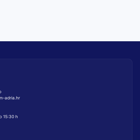
b
-adria.hr
o 15:30 h