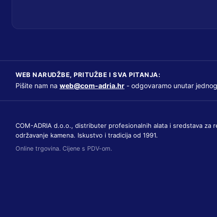
WEB NARUDŽBE, PRITUŽBE I SVA PITANJA:
Pišite nam na
web@com-adria.hr
- odgovaramo unutar jednog
COM-ADRIA d.o.o., distributer profesionalnih alata i sredstava za r
održavanje kamena. Iskustvo i tradicija od 1991.
Online trgovina. Cijene s PDV-om.