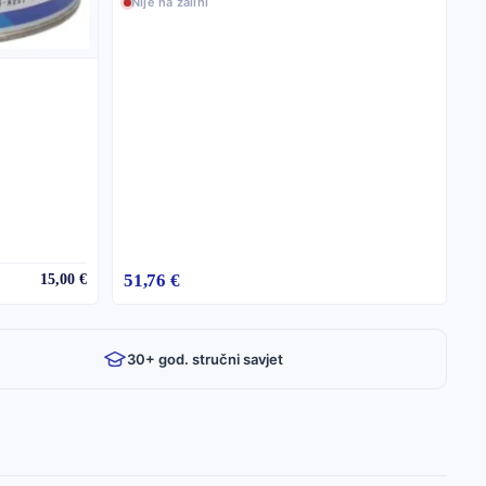
Nije na zalihi
51,76 €
15,00 €
30+ god. stručni savjet