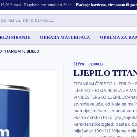
16,00 € otoci · Besplatno preuzimanje u Splitu ·
Plaćanje karticom, virmanom ili go
 REZINIRANJE
OBRADA MATERIJALA
OPREMA ZA K
O TITANIUM 1L BIJELO
Šifra: 0100812
LJEPILO TITA
TITANIUM ČVRSTO LJEPILO - 
LJEPILO - BOJA BIJELA ZA M
VINILESTERSKO LJEPILOČvrsto ljep
stvrdnjavajuće, odlikuje se mal
materijal, mekan i jednostavan z
Ekstra čvrsto i brzo lijepljenjeS
karakteristikeIzgled: pasta u b
miješanja: 100+1/2 Vrijeme geli