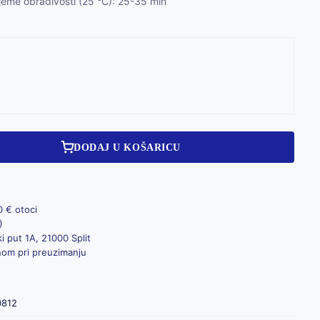
ijeme obradivosti (25 °C): 25-35 min
DODAJ U KOŠARICU
0 € otoci
)
i put 1A, 21000 Split
inom pri preuzimanju
0812