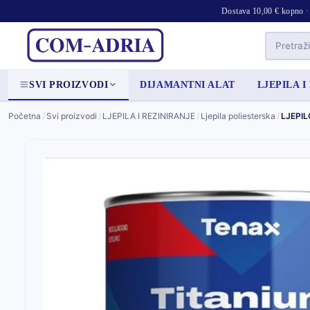
Dostava 10,00 € kopno · 
SVI PROIZVODI
DIJAMANTNI ALAT
LJEPILA I
Početna
/
Svi proizvodi
/
LJEPILA I REZINIRANJE
/
Ljepila poliesterska
/
LJEPIL