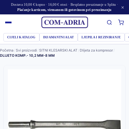
Dostava 10,00 € kopno · 16,00 € otoci · Besplatno preuzimanje u Splitu ·
×
Plaćanje karticom, virmanom ili gotovinom pri preuzimanju
CIJELI KATALOG
DIJAMANTNI ALAT
LJEPILA I REZINIRANJE
Početna
/
Svi proizvodi
/
SITNI KLESARSKI ALAT
/
Dlijeta za kompresor
/
DLIJETO KOMP.- 10,2 MM-8 MM