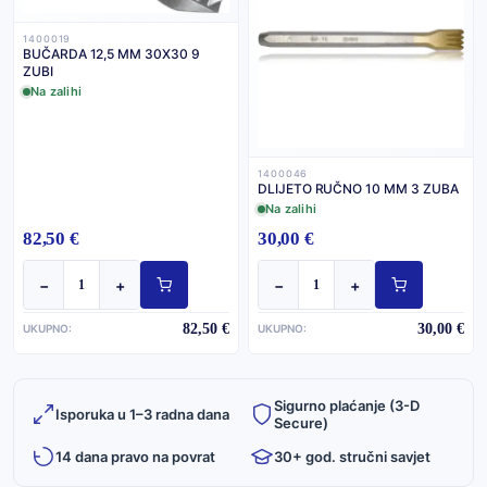
1400019
BUČARDA 12,5 MM 30X30 9
ZUBI
Na zalihi
1400046
DLIJETO RUČNO 10 MM 3 ZUBA
Na zalihi
82,50 €
30,00 €
−
+
−
+
82,50 €
30,00 €
UKUPNO:
UKUPNO:
Sigurno plaćanje (3-D
Isporuka u 1–3 radna dana
Secure)
14 dana pravo na povrat
30+ god. stručni savjet