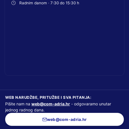
Radnim danom · 7:30 do 15:30 h
WEB NARUDŽBE, PRITUŽBE I SVA PITANJA:
Pišite nam na
web@com-adria.hr
- odgovaramo unutar
jednog radnog dana.
web@com-adria.hr