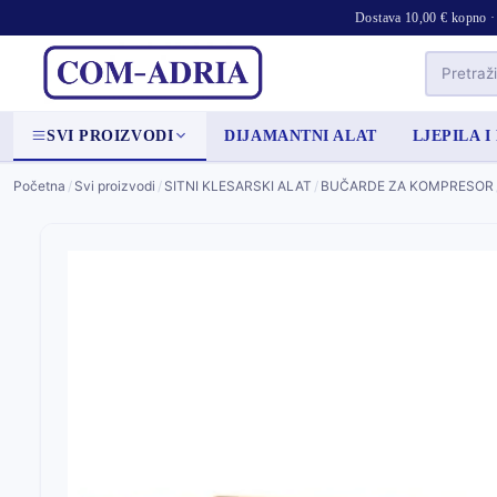
Dostava 10,00 € kopno · 
SVI PROIZVODI
DIJAMANTNI ALAT
LJEPILA I
Početna
/
Svi proizvodi
/
SITNI KLESARSKI ALAT
/
BUČARDE ZA KOMPRESOR