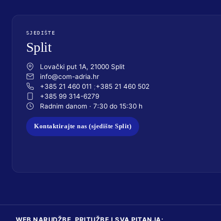
SJEDIŠTE
Split
Lovački put 1A, 21000 Split
info@com-adria.hr
+385 21 460 011
+385 21 460 502
+385 99 314-6279
Radnim danom · 7:30 do 15:30 h
Kontaktirajte nas (sjedište Split)
WEB NARUDŽBE, PRITUŽBE I SVA PITANJA: