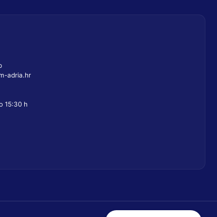
b
-adria.hr
o 15:30 h