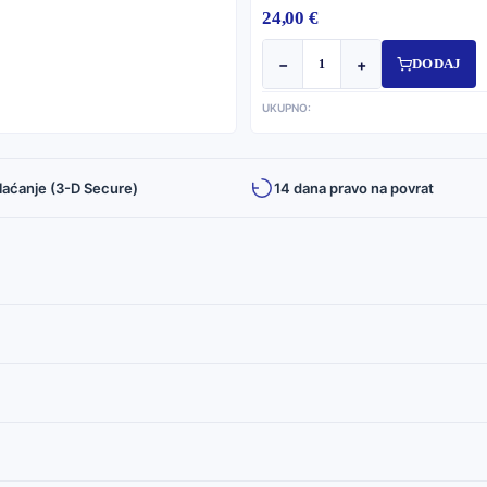
24,00 €
−
+
DODAJ
UKUPNO:
laćanje (3-D Secure)
14 dana pravo na povrat