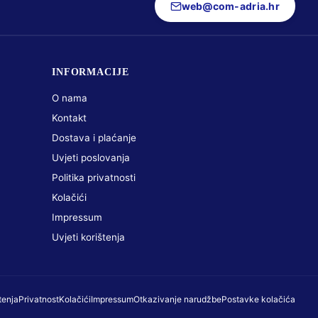
web@com-adria.hr
INFORMACIJE
O nama
Kontakt
Dostava i plaćanje
Uvjeti poslovanja
Politika privatnosti
Kolačići
Impressum
Uvjeti korištenja
tenja
Privatnost
Kolačići
Impressum
Otkazivanje narudžbe
Postavke kolačića