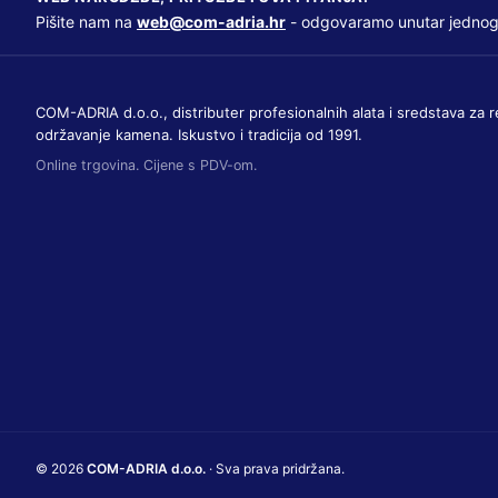
Pišite nam na
web@com-adria.hr
- odgovaramo unutar jednog
COM-ADRIA d.o.o., distributer profesionalnih alata i sredstava za r
održavanje kamena. Iskustvo i tradicija od 1991.
Online trgovina. Cijene s PDV-om.
© 2026
COM-ADRIA d.o.o.
· Sva prava pridržana.