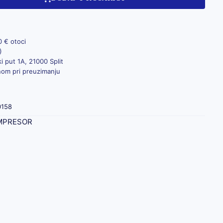
0 € otoci
)
i put 1A, 21000 Split
inom pri preuzimanju
0158
MPRESOR