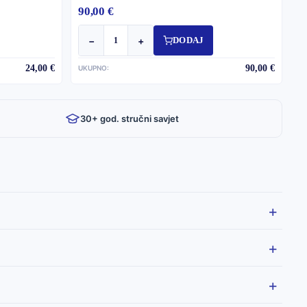
90,00 €
−
+
DODAJ
24,00 €
90,00 €
UKUPNO:
30+ god. stručni savjet