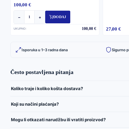
100,00 €
−
+
DODAJ
27,00 €
100,00 €
UKUPNO:
Isporuka u 1–3 radna dana
Sigurno p
Često postavljena pitanja
Koliko traje i koliko košta dostava?
Koji su načini plaćanja?
Mogu li otkazati narudžbu ili vratiti proizvod?