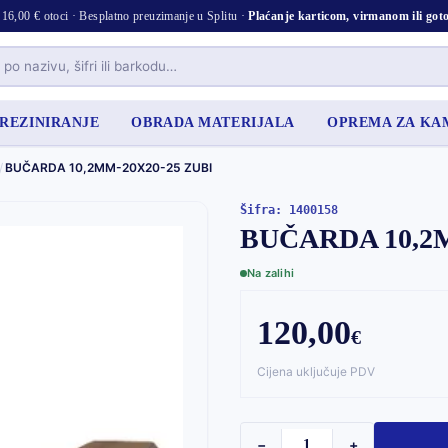
16,00 € otoci · Besplatno preuzimanje u Splitu ·
Plaćanje karticom, virmanom ili go
 REZINIRANJE
OBRADA MATERIJALA
OPREMA ZA K
/
BUČARDA 10,2MM-20X20-25 ZUBI
Šifra: 1400158
BUČARDA 10,2M
Na zalihi
120,00
€
Cijena uključuje PDV
−
+