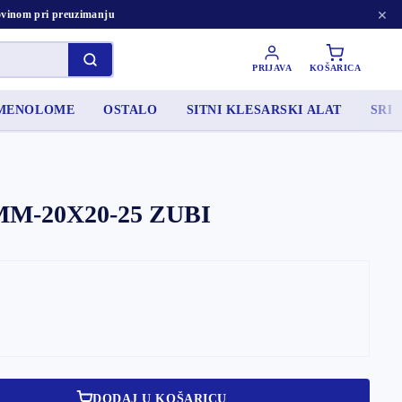
×
tovinom pri preuzimanju
PRIJAVA
KOŠARICA
AMENOLOME
OSTALO
SITNI KLESARSKI ALAT
SRED
M-20X20-25 ZUBI
DODAJ U KOŠARICU