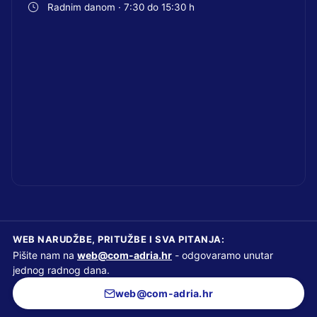
Radnim danom · 7:30 do 15:30 h
WEB NARUDŽBE, PRITUŽBE I SVA PITANJA:
Pišite nam na
web@com-adria.hr
- odgovaramo unutar
jednog radnog dana.
web@com-adria.hr