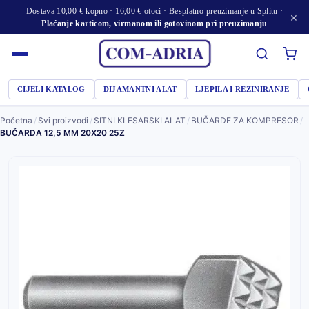
Dostava 10,00 € kopno · 16,00 € otoci · Besplatno preuzimanje u Splitu ·
×
Plaćanje karticom, virmanom ili gotovinom pri preuzimanju
CIJELI KATALOG
DIJAMANTNI ALAT
LJEPILA I REZINIRANJE
Početna
/
Svi proizvodi
/
SITNI KLESARSKI ALAT
/
BUČARDE ZA KOMPRESOR
/
BUČARDA 12,5 MM 20X20 25Z