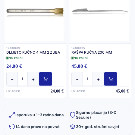
1400063
1400095
DLIJETO RUČNO 4 MM 2 ZUBA
RAŠPA RUČNA 200 MM
Na zalihi
Na zalihi
24,00 €
45,00 €
−
+
−
+
24,00 €
45,00 €
UKUPNO:
UKUPNO:
Sigurno plaćanje (3-D
Isporuka u 1–3 radna dana
Secure)
14 dana pravo na povrat
30+ god. stručni savjet