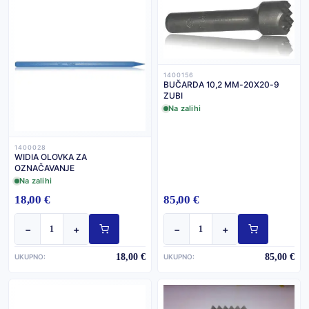
1400156
BUČARDA 10,2 MM-20X20-9
ZUBI
Na zalihi
1400028
WIDIA OLOVKA ZA
OZNAČAVANJE
Na zalihi
18,00 €
85,00 €
−
+
−
+
18,00 €
85,00 €
UKUPNO:
UKUPNO: