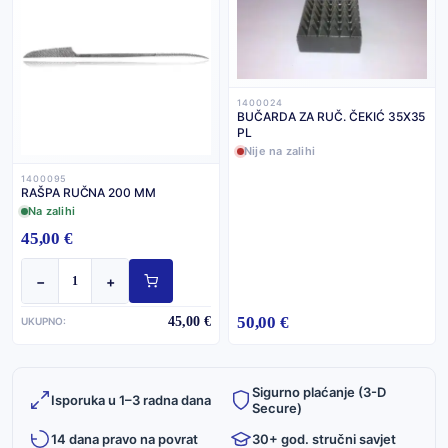
1400024
BUČARDA ZA RUČ. ČEKIĆ 35X35
PL
Nije na zalihi
1400095
RAŠPA RUČNA 200 MM
Na zalihi
45,00 €
−
+
50,00 €
45,00 €
UKUPNO:
Sigurno plaćanje (3-D
Isporuka u 1–3 radna dana
Secure)
14 dana pravo na povrat
30+ god. stručni savjet