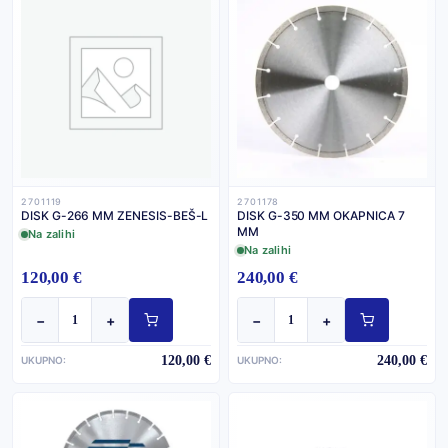
2701119
2701178
DISK G-266 MM ZENESIS-BEŠ-L
DISK G-350 MM OKAPNICA 7
MM
Na zalihi
Na zalihi
120,00 €
240,00 €
−
+
−
+
120,00 €
240,00 €
UKUPNO:
UKUPNO: