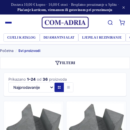
Dostava 10,00 € kopno · 16,00 € otoci · Besplatno preuzimanje u Splitu ·
×
Plaćanje karticom, virmanom ili gotovinom pri preuzimanju
CIJELI KATALOG
DIJAMANTNI ALAT
LJEPILA I REZINIRANJE
Početna
/
Svi proizvodi
FILTERI
Prikazano
1–24
od
36
proizvoda