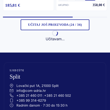
185,81 €
350,00 €
UKUPNO:
UČITAJ JOŠ PROIZVODA (24 / 36)
Učitavam…
SJEDIŠTE
Split
Lovački put 1A, 21000 Split
info@com-adria.hr
+385 21 460 011
+385 21 460 502
+385 99 314-6279
Radnim danom · 7:30 do 15:30 h