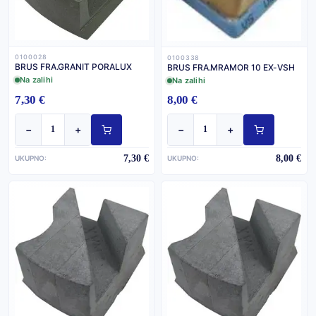
0100028
0100338
BRUS FRA.GRANIT PORALUX
BRUS FRA.MRAMOR 10 EX-VSH
Na zalihi
Na zalihi
7,30 €
8,00 €
−
+
−
+
7,30 €
8,00 €
UKUPNO:
UKUPNO: