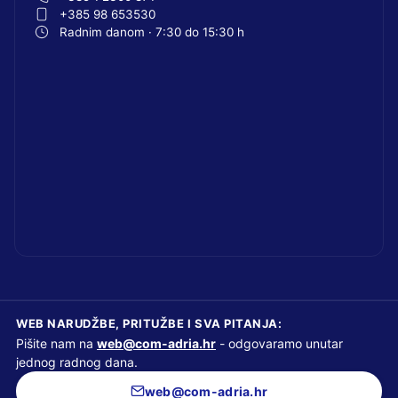
+385 98 653530
Radnim danom · 7:30 do 15:30 h
WEB NARUDŽBE, PRITUŽBE I SVA PITANJA:
Pišite nam na
web@com-adria.hr
- odgovaramo unutar
jednog radnog dana.
web@com-adria.hr