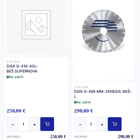
2701251
DISK G-419-40L-
BEŠ.SUPERNOVA
Na zalihi
2701098
DISK G-466 MM-ZENESIS-BEŠ-
L
Na zalihi
250,00 €
290,00 €
−
+
−
+
250,00 €
290,00 €
UKUPNO:
UKUPNO: