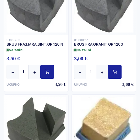
0100736
0100027
BRUS FRA.1.MRA.SINT.GR.120 N
BRUS FRA.GRANIT GR.1200
Na zalihi
Na zalihi
3,50 €
3,00 €
−
+
−
+
3,50 €
3,00 €
UKUPNO:
UKUPNO: