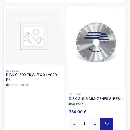
2701265
DISK G-500 TRIAL/ECO LASER-
PR
Nije na zalihi
2701099
DISK G-516 MM-ZENESIS-BEŠ-L
Na zalihi
350,00 €
−
+