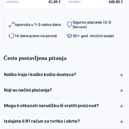
45,00 €
440,00 €
UKUPNO:
UKUPNO:
Sigurno plaćanje (3-D
Isporuka u 1–3 radna dana
Secure)
14 dana pravo na povrat
30+ god. stručni savjet
Često postavljena pitanja
Koliko traje i koliko košta dostava?
Koji su načini plaćanja?
Mogu li otkazati narudžbu ili vratiti proizvod?
Izdajete li R1 račun za tvrtke i obrte?