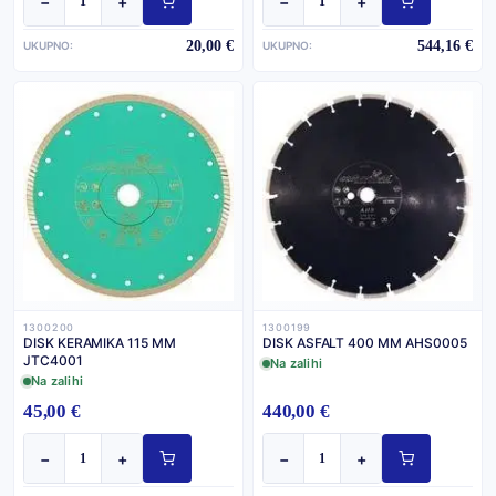
−
+
−
+
20,00 €
544,16 €
UKUPNO:
UKUPNO:
1300200
1300199
DISK KERAMIKA 115 MM
DISK ASFALT 400 MM AHS0005
JTC4001
Na zalihi
Na zalihi
45,00 €
440,00 €
−
+
−
+