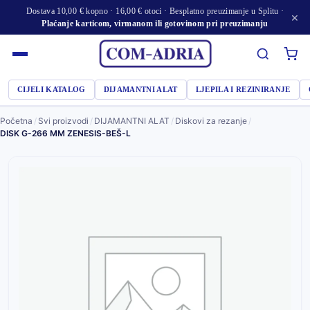
Dostava 10,00 € kopno · 16,00 € otoci · Besplatno preuzimanje u Splitu ·
×
Plaćanje karticom, virmanom ili gotovinom pri preuzimanju
CIJELI KATALOG
DIJAMANTNI ALAT
LJEPILA I REZINIRANJE
Početna
/
Svi proizvodi
/
DIJAMANTNI ALAT
/
Diskovi za rezanje
/
DISK G-266 MM ZENESIS-BEŠ-L