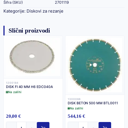
Šifra (SKU)
2701119
Kategorije:
Diskovi za rezanje
Slični proizvodi
1200184
DISK FI 40 MM H6 EDC040A
Na zalihi
1300066
DISK BETON 500 MM BTL0011
Na zalihi
20,00 €
544,16 €