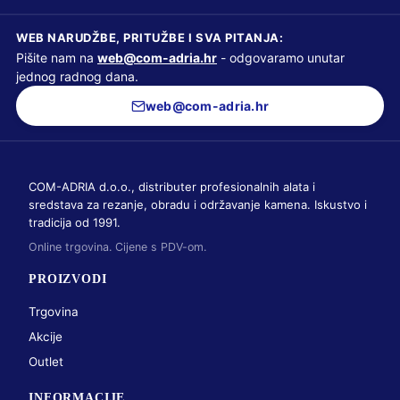
WEB NARUDŽBE, PRITUŽBE I SVA PITANJA:
Pišite nam na
web@com-adria.hr
- odgovaramo unutar
jednog radnog dana.
web@com-adria.hr
COM-ADRIA d.o.o., distributer profesionalnih alata i
sredstava za rezanje, obradu i održavanje kamena. Iskustvo i
tradicija od 1991.
Online trgovina. Cijene s PDV-om.
PROIZVODI
Trgovina
Akcije
Outlet
INFORMACIJE