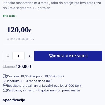
jednako raspoređenim u mreži, tako da ostaje ista kvaliteta reza
do kraja segmenta. Dugotrajan.
Na zalihi
120,00
€
Cijena uključuje PDV
−
+
DODAJ U KOŠARICU
120,00 €
Ukupno:
Dostava: 10,00 € kopno · 16,00 € otoci
Isporuka u 1-3 radna dana (RH)
Besplatno preuzimanje: Lovački put 1A, 21000 Split
Karticama, virmanom ili gotovinom pri preuzimanju
Specifikacije