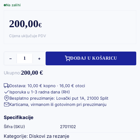
Na zalihi
200,00
€
Cijena uključuje PDV
−
+
DODAJ U KOŠARICU
200,00 €
Ukupno:
Dostava: 10,00 € kopno · 16,00 € otoci
Isporuka u 1-3 radna dana (RH)
Besplatno preuzimanje: Lovački put 1A, 21000 Split
Karticama, virmanom ili gotovinom pri preuzimanju
Specifikacije
Šifra (SKU)
2701102
Kategorije:
Diskovi za rezanje