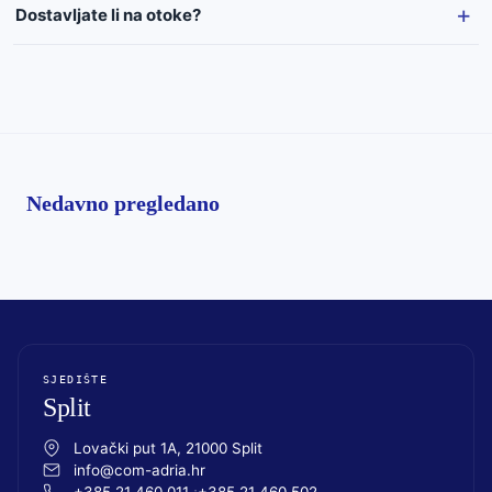
Dostavljate li na otoke?
Nedavno pregledano
SJEDIŠTE
Split
Lovački put 1A, 21000 Split
info@com-adria.hr
+385 21 460 011
+385 21 460 502