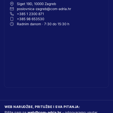
Siget 19D, 10000 Zagreb
poslovnica-zagreb@com-adria.hr
+385 1 2300 871
+385 98 653530
Radnim danom · 7:30 do 15:30 h
WEB NARUDŽBE, PRITUŽBE I SVA PITANJA:
Pišite nam na
web@com-adria.hr
- odgovaramo unutar