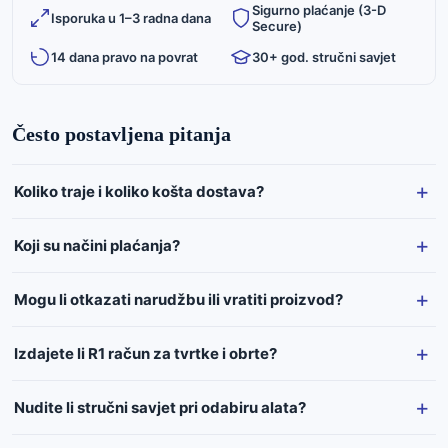
Sigurno plaćanje (3-D
Isporuka u 1–3 radna dana
Secure)
14 dana pravo na povrat
30+ god. stručni savjet
Često postavljena pitanja
Koliko traje i koliko košta dostava?
Koji su načini plaćanja?
Mogu li otkazati narudžbu ili vratiti proizvod?
Izdajete li R1 račun za tvrtke i obrte?
Nudite li stručni savjet pri odabiru alata?