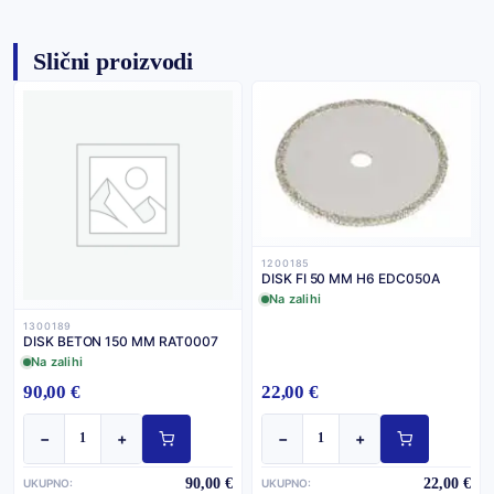
Slični proizvodi
1200185
DISK FI 50 MM H6 EDC050A
Na zalihi
1300189
DISK BETON 150 MM RAT0007
Na zalihi
90,00 €
22,00 €
−
+
−
+
90,00 €
22,00 €
UKUPNO:
UKUPNO: