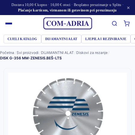
Dostava 10,00 € kopno · 16,00 € otoci · Besplatno preuzimanje u Splitu ·
×
Plaćanje karticom, virmanom ili gotovinom pri preuzimanju
CIJELI KATALOG
DIJAMANTNI ALAT
LJEPILA I REZINIRANJE
Početna
/
Svi proizvodi
/
DIJAMANTNI ALAT
/
Diskovi za rezanje
/
DISK G-356 MM-ZENESIS.BEŠ-LTS