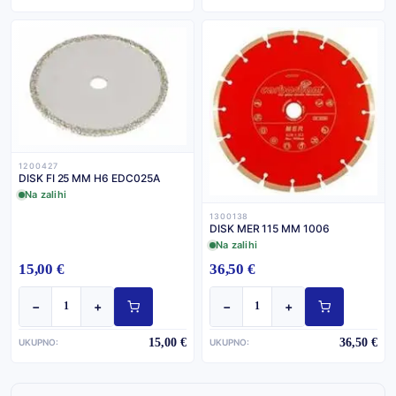
1200427
DISK FI 25 MM H6 EDC025A
Na zalihi
1300138
DISK MER 115 MM 1006
Na zalihi
15,00 €
36,50 €
−
+
−
+
15,00 €
36,50 €
UKUPNO:
UKUPNO: