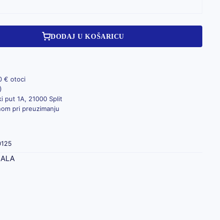
DODAJ U KOŠARICU
0 € otoci
)
i put 1A, 21000 Split
inom pri preuzimanju
0125
JALA