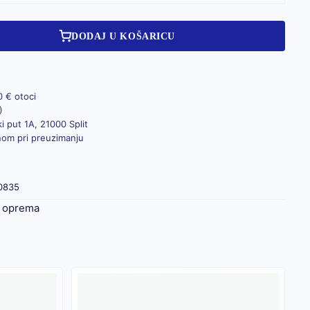
DODAJ U KOŠARICU
0 € otoci
)
i put 1A, 21000 Split
inom pri preuzimanju
0835
 i oprema