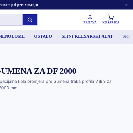
×
tovinom pri preuzimanju
PRIJAVA
KOŠARICA
AMENOLOME
OSTALO
SITNI KLESARSKI ALAT
SRED
UMENA ZA DF 2000
specijalna kola promjera pre Gumena traka profila V ili Y za
o 2000 mm.