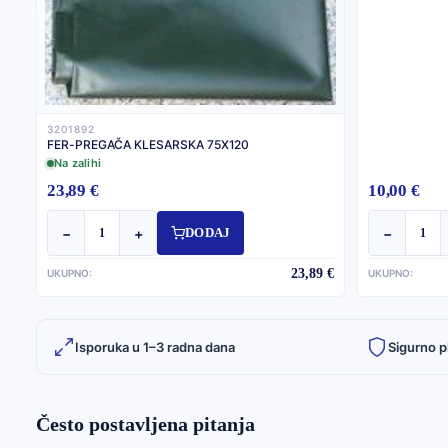
3201892
FER-PREGAČA KLESARSKA 75X120
Na zalihi
23,89 €
10,00 €
−
+
−
DODAJ
23,89 €
UKUPNO:
UKUPNO:
Isporuka u 1–3 radna dana
Sigurno p
Često postavljena pitanja