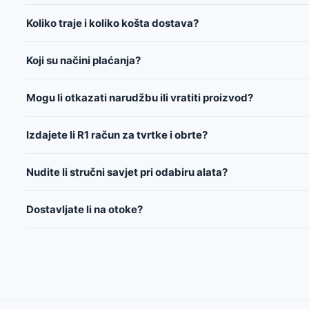
Koliko traje i koliko košta dostava?
Koji su načini plaćanja?
Mogu li otkazati narudžbu ili vratiti proizvod?
Izdajete li R1 račun za tvrtke i obrte?
Nudite li stručni savjet pri odabiru alata?
Dostavljate li na otoke?