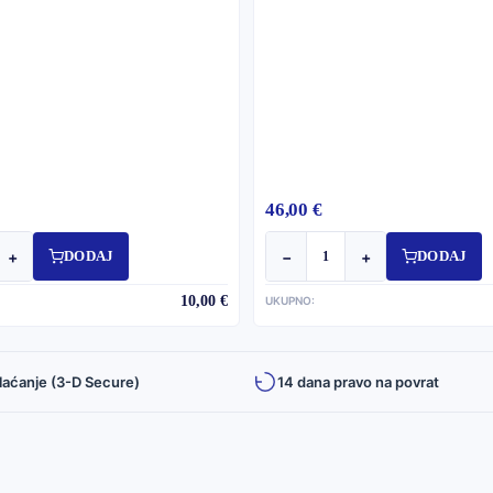
46,00 €
+
−
+
DODAJ
DODAJ
10,00 €
UKUPNO:
laćanje (3-D Secure)
14 dana pravo na povrat