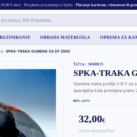
16,00 € otoci · Besplatno preuzimanje u Splitu ·
Plaćanje karticom, virmanom ili go
 REZINIRANJE
OBRADA MATERIJALA
OPREMA ZA K
ma
/
SPKA-TRAKA GUMENA ZA DF 2000
Šifra: 0600835
SPKA-TRAKA G
Gumena traka profila V ili Y za 
specijalna kola promjera prek
Na zalihi
32,00
€
Cijena uključuje PDV