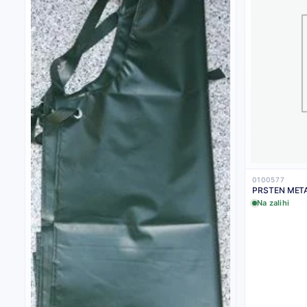
0100577
PRSTEN META
Na zalihi