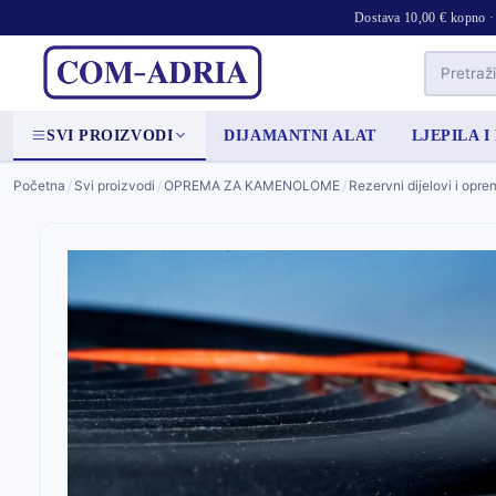
Dostava 10,00 € kopno · 
SVI PROIZVODI
DIJAMANTNI ALAT
LJEPILA I
Početna
/
Svi proizvodi
/
OPREMA ZA KAMENOLOME
/
Rezervni dijelovi i opre