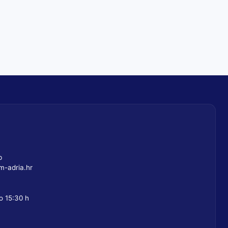
b
-adria.hr
o 15:30 h