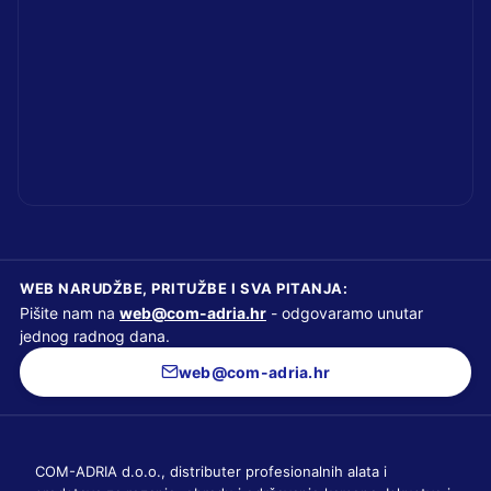
WEB NARUDŽBE, PRITUŽBE I SVA PITANJA:
Pišite nam na
web@com-adria.hr
- odgovaramo unutar
jednog radnog dana.
web@com-adria.hr
COM-ADRIA d.o.o., distributer profesionalnih alata i