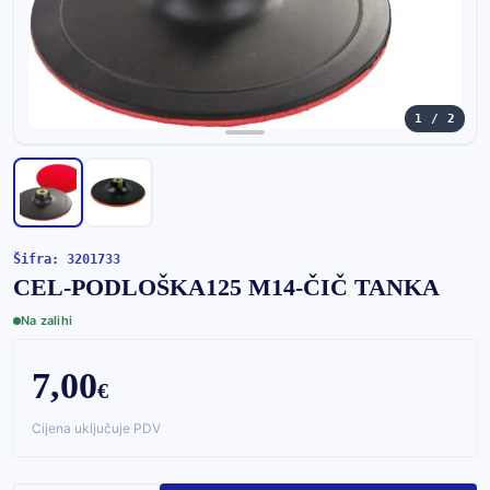
1 / 2
Šifra: 3201733
CEL-PODLOŠKA125 M14-ČIČ TANKA
Na zalihi
7,00
€
Cijena uključuje PDV