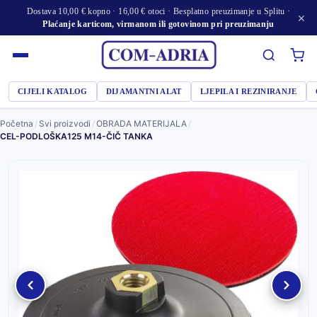
Dostava 10,00 € kopno · 16,00 € otoci · Besplatno preuzimanje u Splitu ·
×
Plaćanje karticom, virmanom ili gotovinom pri preuzimanju
CIJELI KATALOG
DIJAMANTNI ALAT
LJEPILA I REZINIRANJE
Početna
/
Svi proizvodi
/
OBRADA MATERIJALA
/
CEL-PODLOŠKA125 M14-ČIČ TANKA