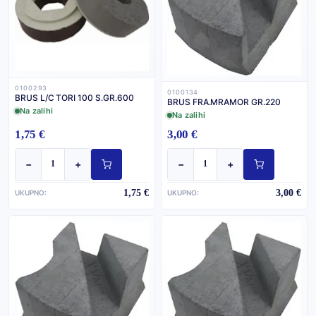
0100293
0100134
BRUS L/C TORI 100 S.GR.600
BRUS FRA.MRAMOR GR.220
Na zalihi
Na zalihi
1,75 €
3,00 €
−
+
−
+
1,75 €
3,00 €
UKUPNO:
UKUPNO: