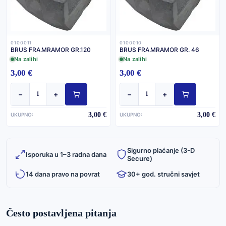
0100011
0100010
BRUS FRA.MRAMOR GR.120
BRUS FRA.MRAMOR GR. 46
Na zalihi
Na zalihi
3,00 €
3,00 €
−
+
−
+
3,00 €
3,00 €
UKUPNO:
UKUPNO:
Sigurno plaćanje (3-D
Isporuka u 1–3 radna dana
Secure)
14 dana pravo na povrat
30+ god. stručni savjet
Često postavljena pitanja