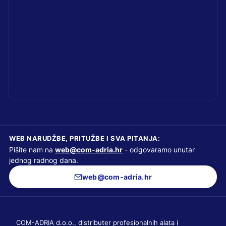
WEB NARUDŽBE, PRITUŽBE I SVA PITANJA:
Pišite nam na
web@com-adria.hr
- odgovaramo unutar
jednog radnog dana.
web@com-adria.hr
COM-ADRIA d.o.o., distributer profesionalnih alata i