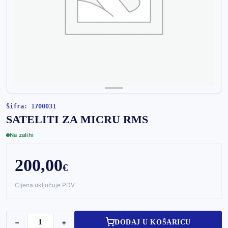
Šifra: 1700031
SATELITI ZA MICRU RMS
Na zalihi
200,00
€
Cijena uključuje PDV
−
+
DODAJ U KOŠARICU