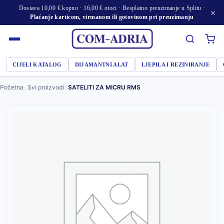
Dostava 10,00 € kopno · 16,00 € otoci · Besplatno preuzimanje u Splitu ·
×
Plaćanje karticom, virmanom ili gotovinom pri preuzimanju
CIJELI KATALOG
DIJAMANTNI ALAT
LJEPILA I REZINIRANJE
Početna
/
Svi proizvodi
/
SATELITI ZA MICRU RMS