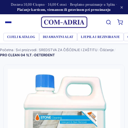
Dostava 10,00 € kopno · 16,00 € otoci · Besplatno preuzimanje u Splitu ·
×
Plaćanje karticom, virmanom ili gotovinom pri preuzimanju
CIJELI KATALOG
DIJAMANTNI ALAT
LJEPILA I REZINIRANJE
Početna
/
Svi proizvodi
/
SREDSTVA ZA ČIŠĆENJE I ZAŠTITU
/
Čišćenje
/
PRO CLEAN 04 1LT.-DETERĐENT