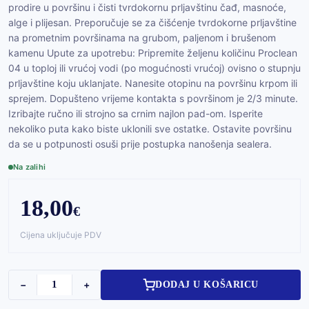
prodire u površinu i čisti tvrdokornu prljavštinu čađ, masnoće,
alge i plijesan. Preporučuje se za čišćenje tvrdokorne prljavštine
na prometnim površinama na grubom, paljenom i brušenom
kamenu Upute za upotrebu: Pripremite željenu količinu Proclean
04 u toploj ili vrućoj vodi (po mogućnosti vrućoj) ovisno o stupnju
prljavštine koju uklanjate. Nanesite otopinu na površinu krpom ili
sprejem. Dopušteno vrijeme kontakta s površinom je 2/3 minute.
Izribajte ručno ili strojno sa crnim najlon pad-om. Isperite
nekoliko puta kako biste uklonili sve ostatke. Ostavite površinu
da se u potpunosti osuši prije postupka nanošenja sealera.
Na zalihi
18,00
€
Cijena uključuje PDV
−
+
DODAJ U KOŠARICU