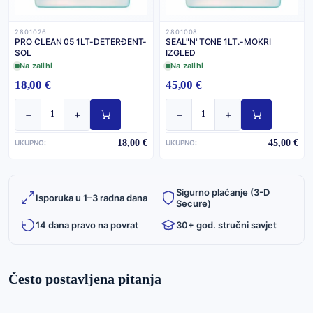
2801026
2801008
PRO CLEAN 05 1LT-DETERĐENT-
SEAL"N"TONE 1LT.-MOKRI
SOL
IZGLED
Na zalihi
Na zalihi
18,00 €
45,00 €
−
+
−
+
18,00 €
45,00 €
UKUPNO:
UKUPNO:
Sigurno plaćanje (3-D
Isporuka u 1–3 radna dana
Secure)
14 dana pravo na povrat
30+ god. stručni savjet
Često postavljena pitanja