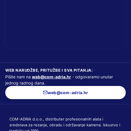
WEB NARUDŽBE, PRITUŽBE I SVA PITANJA:
Pišite nam na
web@com-adria.hr
- odgovaramo unutar
jednog radnog dana.
web@com-adria.hr
COM-ADRIA d.o.o., distributer profesionalnih alata i
sredstava za rezanje, obradu i održavanje kamena. Iskustvo i
tradicija od 1991.