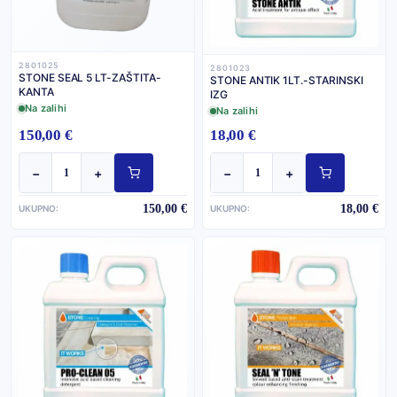
2801025
2801023
STONE SEAL 5 LT-ZAŠTITA-
STONE ANTIK 1LT.-STARINSKI
KANTA
IZG
Na zalihi
Na zalihi
150,00 €
18,00 €
−
+
−
+
150,00 €
18,00 €
UKUPNO:
UKUPNO: