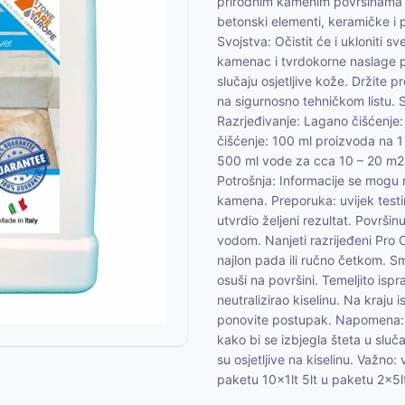
prirodnim kamenim površinama ko
betonski elementi, keramičke i 
Svojstva: Očistit će i ukloniti 
kamenac i tvrdokorne naslage prl
slučaju osjetljive kože. Držite
na sigurnosno tehničkom listu. S
Razrjeđivanje: Lagano čišćenje
čišćenje: 100 ml proizvoda na 
500 ml vode za cca 10 – 20 m2
Potrošnja: Informacije se mogu r
kamena. Preporuka: uvijek test
utvrdio željeni rezultat. Površinu
vodom. Nanjeti razrijeđeni Pro 
najlon pada ili ručno četkom. Sm
osuši na površini. Temeljito is
neutralizirao kiselinu. Na kraju 
ponovite postupak. Napomena: u
kako bi se izbjegla šteta u sluč
su osjetljive na kiselinu. Važno: v
paketu 10x1lt 5lt u paketu 2x5l