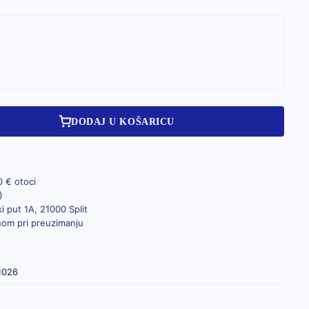
DODAJ U KOŠARICU
0 € otoci
)
i put 1A, 21000 Split
inom pri preuzimanju
1026