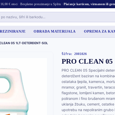
16,00 € otoci · Besplatno preuzimanje u Splitu ·
Plaćanje karticom, virmanom ili go
 REZINIRANJE
OBRADA MATERIJALA
OPREMA ZA K
CLEAN 05 1LT-DETERĐENT-SOL
Šifra: 2801026
PRO CLEAN 05
PRO CLEAN 05 Specijalni deterd
deterdžent baziran na kombinacij
ostataka ljepila, kamenca, morta
mramor, granit, travertin, teraco
flagstone, lomljeni kamen, beton
poliranom i fino brušenom mramor
uklanja žbuku, cement, ostatke 
upotrebu na nepoliranim grubo