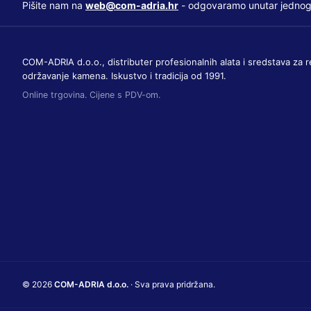
Pišite nam na
web@com-adria.hr
- odgovaramo unutar jednog
COM-ADRIA d.o.o., distributer profesionalnih alata i sredstava za r
održavanje kamena. Iskustvo i tradicija od 1991.
Online trgovina. Cijene s PDV-om.
© 2026
COM-ADRIA d.o.o.
· Sva prava pridržana.