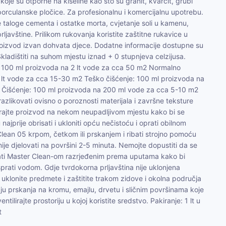
je su otporne na kiseline kao što su granit, kvarcit, grubi
porculanske pločice. Za profesionalnu i komercijalnu upotrebu.
sve taloge cementa i ostatke morta, cvjetanje soli u kamenu,
javštine. Prilikom rukovanja koristite zaštitne rukavice u
 proizvod izvan dohvata djece. Dodatne informacije dostupne su
kladištiti na suhom mjestu iznad + 0 stupnjeva celzijusa.
: 100 ml proizvoda na 2 lt vode za cca 50 m2 Normalno
1 lt vode za cca 15-30 m2 Teško čišćenje: 100 ml proizvoda na
 Čišćenje: 100 ml proizvoda na 200 ml vode za cca 5-10 m2
azlikovati ovisno o poroznosti materijala i završne teksture
irajte proizvod na nekom neupadljivom mjestu kako bi se
 najprije obrisati i ukloniti opću nečistoću i oprati obilnom
Clean 05 krpom, četkom ili prskanjem i ribati strojno pomoću
ije djelovati na površini 2-5 minuta. Nemojte dopustiti da se
prati Master Clean-om razrjeđenim prema uputama kako bi
isprati vodom. Gdje tvrdokorna prljavština nije uklonjena
klonite predmete i zaštitite trakom zidove i okolna područja
aju prskanja na kromu, emajlu, drvetu i sličnim površinama koje
entilirajte prostoriju u kojoj koristite sredstvo. Pakiranje: 1 lt u
t