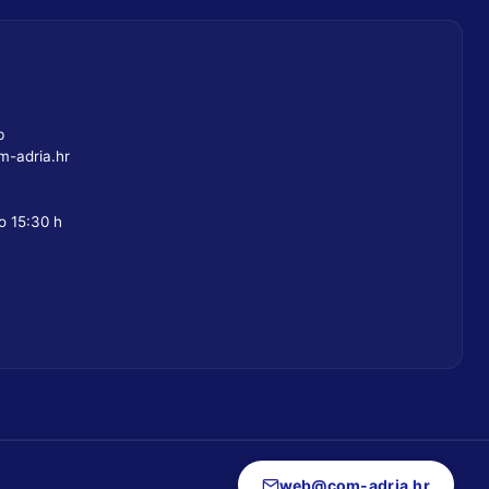
b
-adria.hr
o 15:30 h
web@com-adria.hr