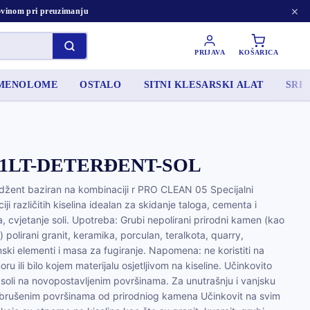
×
tovinom pri preuzimanju
PRIJAVA
KOŠARICA
AMENOLOME
OSTALO
SITNI KLESARSKI ALAT
SRED
 1LT-DETERĐENT-SOL
žent baziran na kombinaciji r PRO CLEAN 05 Specijalni
i različitih kiselina idealan za skidanje taloga, cementa i
, cvjetanje soli. Upotreba: Grubi nepolirani prirodni kamen (kao
) polirani granit, keramika, porculan, teralkota, quarry,
ski elementi i masa za fugiranje. Napomena: ne koristiti na
u ili bilo kojem materijalu osjetljivom na kiseline. Učinkovito
soli na novopostavljenim površinama. Za unutrašnju i vanjsku
 brušenim površinama od prirodniog kamena Učinkovit na svim