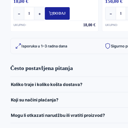
18,00 €
150,00 €
−
+
−
DODAJ
18,00 €
UKUPNO:
UKUPNO:
Isporuka u 1–3 radna dana
Sigurno p
Često postavljena pitanja
Koliko traje i koliko košta dostava?
Koji su načini plaćanja?
Mogu li otkazati narudžbu ili vratiti proizvod?