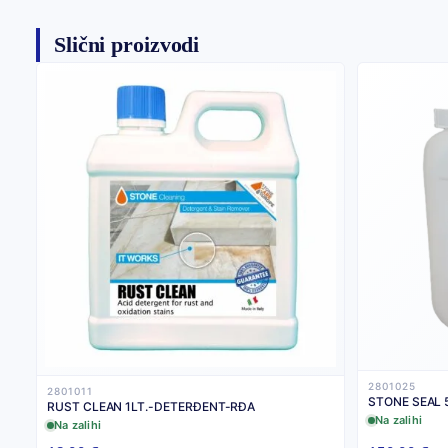
Slični proizvodi
2801025
2801011
STONE SEAL 
RUST CLEAN 1LT.-DETERĐENT-RĐA
Na zalihi
Na zalihi