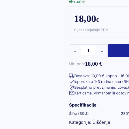
Na zalihi
18,00
€
Cijena uključuje PDV
−
+
18,00 €
Ukupno:
Dostava: 10,00 € kopno · 16,0
Isporuka u 1-3 radna dana (RH
Besplatno preuzimanje: Lovačk
Karticama, virmanom ili gotov
Specifikacije
Šifra (SKU)
280
Kategorije:
Čišćenje