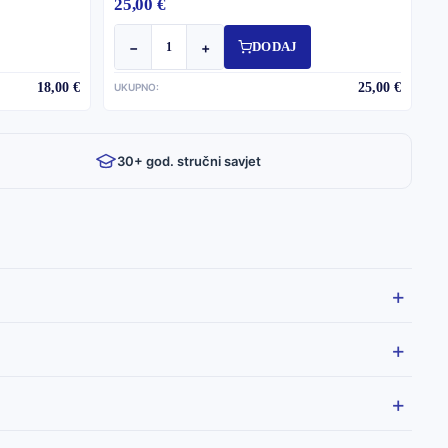
25,00 €
−
+
DODAJ
18,00 €
25,00 €
UKUPNO:
30+ god. stručni savjet