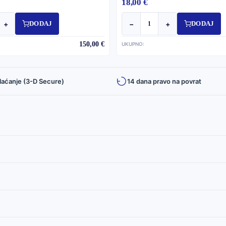
18,00 €
+
−
+
DODAJ
DODAJ
150,00 €
UKUPNO:
laćanje (3-D Secure)
14 dana pravo na povrat