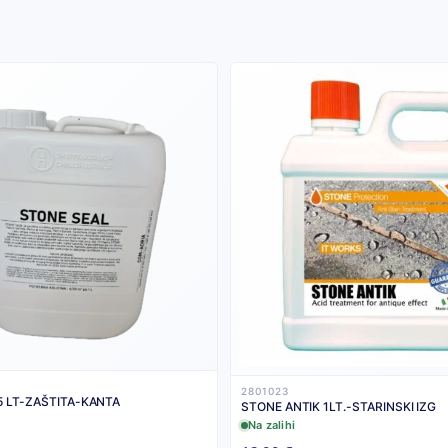
2801023
5 LT-ZAŠTITA-KANTA
STONE ANTIK 1LT.-STARINSKI IZG
Na zalihi