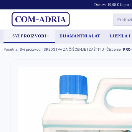
Dostava 10,00 € kopno · 
SVI PROIZVODI
DIJAMANTNI ALAT
LJEPILA I
Početna
/
Svi proizvodi
/
SREDSTVA ZA ČIŠĆENJE I ZAŠTITU
/
Čišćenje
/
PRO 