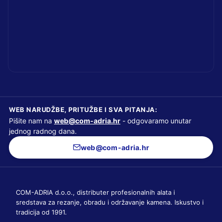
WEB NARUDŽBE, PRITUŽBE I SVA PITANJA:
Pišite nam na
web@com-adria.hr
- odgovaramo unutar
jednog radnog dana.
web@com-adria.hr
COM-ADRIA d.o.o., distributer profesionalnih alata i
sredstava za rezanje, obradu i održavanje kamena. Iskustvo i
tradicija od 1991.