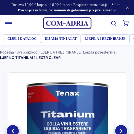
Dostava 10,00 € kopno · 16,00 € otoci · Besplatno preuzimanje u Splitu ·
×
Plaćanje karticom, virmanom ili gotovinom pri preuzimanju
CIJELI KATALOG
DIJAMANTNI ALAT
LJEPILA I REZINIRANJE
Početna
/
Svi proizvodi
/
LJEPILA I REZINIRANJE
/
Ljepila poliesterska
/
LJEPILO TITANIUM 1L EXTR CLEAR