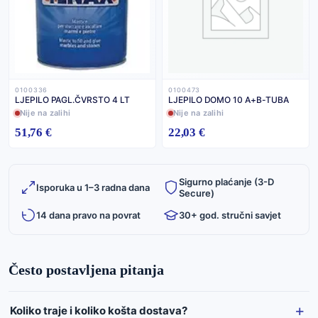
0100336
0100473
LJEPILO PAGL.ČVRSTO 4 LT
LJEPILO DOMO 10 A+B-TUBA
Nije na zalihi
Nije na zalihi
51,76 €
22,03 €
Sigurno plaćanje (3-D
Isporuka u 1–3 radna dana
Secure)
14 dana pravo na povrat
30+ god. stručni savjet
Često postavljena pitanja
Koliko traje i koliko košta dostava?