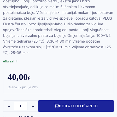
dostupno u boji i prozirnoj verziji, ekstra jako i brzo
stvrdnjavajuće, odlikuje se malim žućenjem i izvrsnom
postojanošću boje. Višenamjenski materijal, mekan i jednostavan
za gletanje, idealan je za vidljive spojeve i obradu kutova. PLUS
Ekstra čvrsto i brzo lijepljenjeSlabo žutiloIdealno za vidljive
spojeveTehničke karakteristikeIzgled: pasta u boji Mogućnost
bojanja: univerzalne paste za bojenje Omjer miješanja: 100+1/2
Vrijeme geliranja (25 °C): 3,30-4,30 min Vrijeme početne
čvrstoće u tankom sloju: (25°C): 20 min Vrijeme obradivosti (25
°C): 25-35 min
Na zalihi
40,00
€
Cijena uključuje PDV
−
+
DODAJ U KOŠARICU