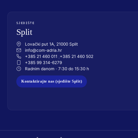
SJEDIŠTE
Split
Lovački put 1A, 21000 Split
info@com-adria.hr
+385 21 460 011
+385 21 460 502
+385 99 314-6279
Radnim danom · 7:30 do 15:30 h
Kontaktirajte nas (sjedište Split)