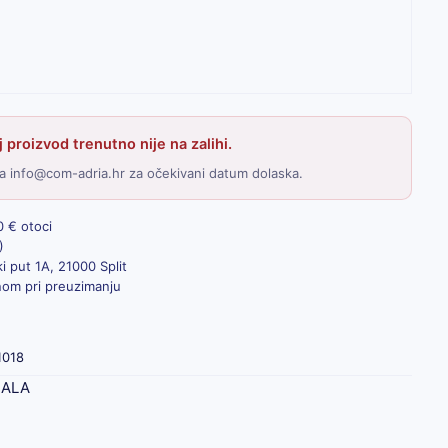
 proizvod trenutno nije na zalihi.
a info@com-adria.hr za očekivani datum dolaska.
0 € otoci
)
i put 1A, 21000 Split
inom pri preuzimanju
1018
JALA