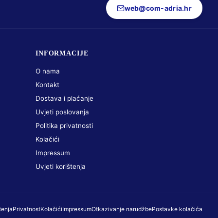
web@com-adria.hr
INFORMACIJE
O nama
Kontakt
Dostava i plaćanje
Uvjeti poslovanja
Politika privatnosti
Kolačići
Impressum
Uvjeti korištenja
tenja
Privatnost
Kolačići
Impressum
Otkazivanje narudžbe
Postavke kolačića