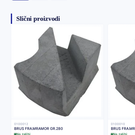
Slični proizvodi
0100012
0100010
BRUS FRA.MRAMOR GR.280
BRUS FRA.MR
Na zalihi
Na zalihi