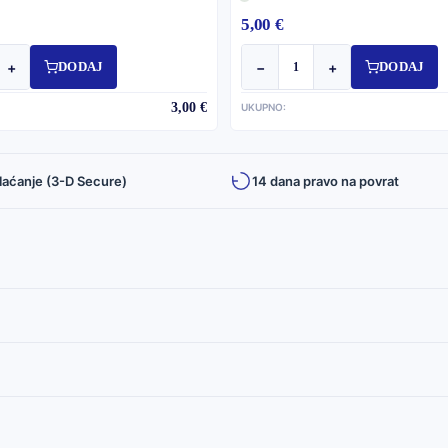
5,00 €
+
−
+
DODAJ
DODAJ
3,00 €
UKUPNO:
laćanje (3-D Secure)
14 dana pravo na povrat