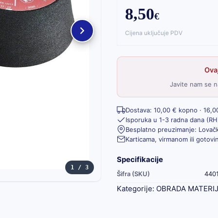
8,50
€
Cijena uključuje PDV
Ovaj
Javite nam se n
Dostava: 10,00 € kopno · 16,0
Isporuka u 1-3 radna dana (RH
Besplatno preuzimanje: Lovačk
Karticama, virmanom ili gotov
Specifikacije
1 / 3
Šifra (SKU)
440
Kategorije:
OBRADA MATERI