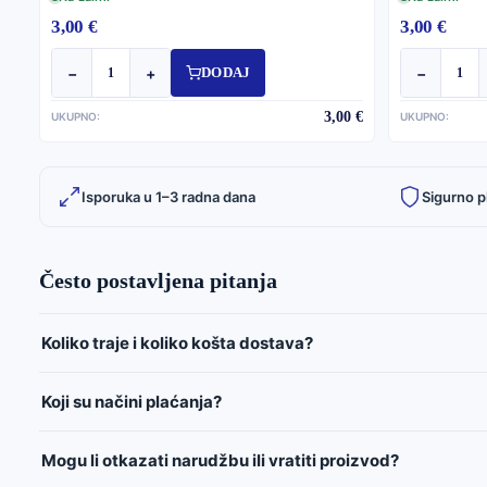
3,00 €
3,00 €
−
+
−
DODAJ
3,00 €
UKUPNO:
UKUPNO:
Isporuka u 1–3 radna dana
Sigurno p
Često postavljena pitanja
Koliko traje i koliko košta dostava?
Koji su načini plaćanja?
Mogu li otkazati narudžbu ili vratiti proizvod?