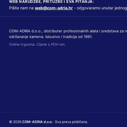
WEB NARUDŽBE, PRITUŽBE I SVA PITANJA:
Pišite nam na
web@com-adria.hr
- odgovaramo unutar jednog
COM-ADRIA d.o.o., distributer profesionalnih alata i sredstava za r
održavanje kamena. Iskustvo i tradicija od 1991.
Online trgovina. Cijene s PDV-om.
© 2026
COM-ADRIA d.o.o.
· Sva prava pridržana.