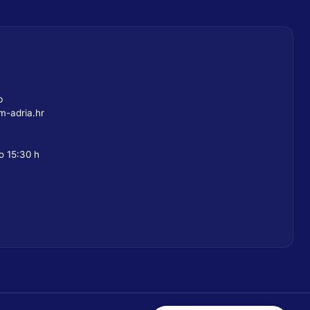
b
-adria.hr
o 15:30 h