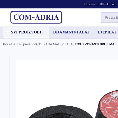
Dostava 10,00 € kopno · 
SVI PROIZVODI
DIJAMANTNI ALAT
LJEPILA I
Početna
/
Svi proizvodi
/
OBRADA MATERIJALA
/
FOX-ZVONASTI BRUS MALI