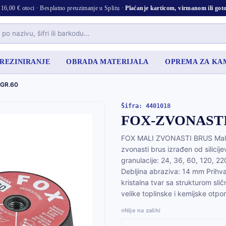
16,00 € otoci · Besplatno preuzimanje u Splitu ·
Plaćanje karticom, virmanom ili go
 REZINIRANJE
OBRADA MATERIJALA
OPREMA ZA K
 GR.60
Šifra: 4401018
FOX-ZVONASTI
FOX MALI ZVONASTI BRUS Mali 
zvonasti brus izrađen od silici
granulacije: 24, 36, 60, 120, 2
Debljina abraziva: 14 mm Prihvat
kristalna tvar sa strukturom sli
velike toplinske i kemijske otpor
Nije na zalihi