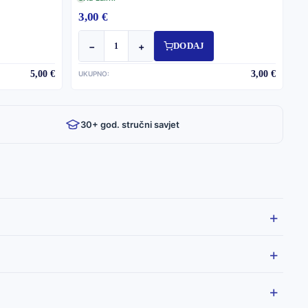
3,00 €
−
+
DODAJ
5,00 €
3,00 €
UKUPNO:
30+ god. stručni savjet