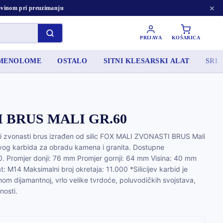
×
tovinom pri preuzimanju
PRIJAVA
KOŠARICA
AMENOLOME
OSTALO
SITNI KLESARSKI ALAT
SRED
 BRUS MALI GR.60
zvonasti brus izrađen od silic FOX MALI ZVONASTI BRUS Mali
jevog karbida za obradu kamena i granita. Dostupne
20. Promjer donji: 76 mm Promjer gornji: 64 mm Visina: 40 mm
: M14 Maksimalni broj okretaja: 11.000 *Silicijev karbid je
čnom dijamantnoj, vrlo velike tvrdoće, poluvodičkih svojstava,
nosti.