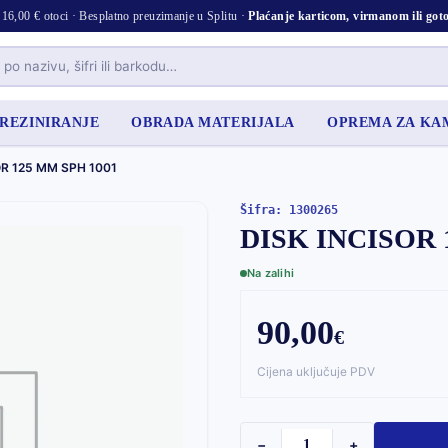
16,00 € otoci · Besplatno preuzimanje u Splitu ·
Plaćanje karticom, virmanom ili go
 REZINIRANJE
OBRADA MATERIJALA
OPREMA ZA K
OR 125 MM SPH 1001
Šifra: 1300265
DISK INCISOR 
Na zalihi
90,00
€
Cijena uključuje PDV
−
+