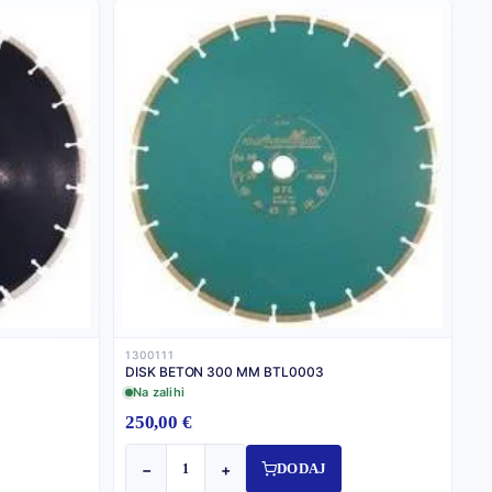
1300111
DISK BETON 300 MM BTL0003
Na zalihi
250,00 €
−
+
DODAJ