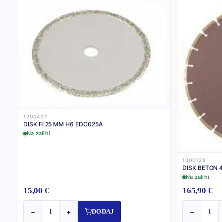
1200427
DISK FI 25 MM H6 EDC025A
Na zalihi
1300129
DISK BETON 
Na zalihi
15,00 €
165,90 €
−
+
−
DODAJ