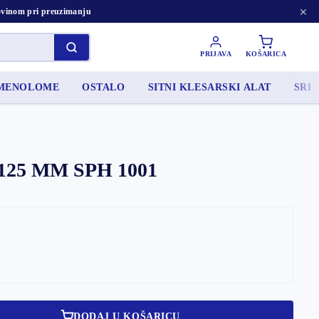
×
tovinom pri preuzimanju
PRIJAVA
KOŠARICA
AMENOLOME
OSTALO
SITNI KLESARSKI ALAT
SRED
125 MM SPH 1001
DODAJ U KOŠARICU