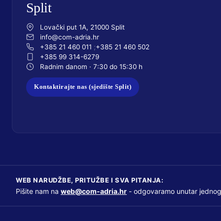
Split
Lovački put 1A, 21000 Split
info@com-adria.hr
+385 21 460 011
+385 21 460 502
+385 99 314-6279
Radnim danom · 7:30 do 15:30 h
Kontaktirajte nas (sjedište Split)
WEB NARUDŽBE, PRITUŽBE I SVA PITANJA:
Pišite nam na
web@com-adria.hr
- odgovaramo unutar jednog