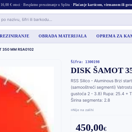
16,00 € otoci · Besplatno preuzimanje u Splitu ·
Plaćanje karticom, virmanom ili go
 REZINIRANJE
OBRADA MATERIJALA
OPREMA ZA K
T 350 MM RSA0102
Šifra: 1300198
DISK ŠAMOT 3
RSS Silico - Aluminous Brzi star
(samooštreći segmenti) Vatrostaln
gustoća 2 - 3.8) Rupa: 25.4 + 
Širina segmenta: 2.8
Nije na zalihi
450,00
€