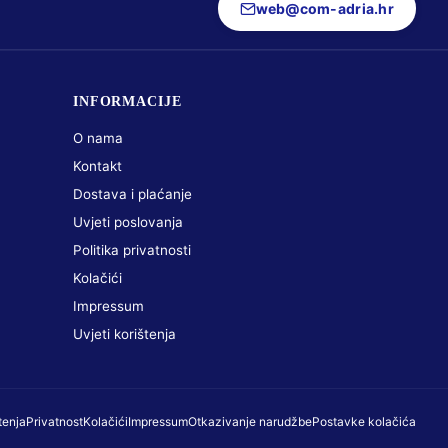
web@com-adria.hr
INFORMACIJE
O nama
Kontakt
Dostava i plaćanje
Uvjeti poslovanja
Politika privatnosti
Kolačići
Impressum
Uvjeti korištenja
tenja
Privatnost
Kolačići
Impressum
Otkazivanje narudžbe
Postavke kolačića