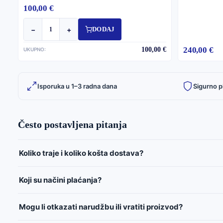
100,00 €
−
+
DODAJ
240,00 €
100,00 €
UKUPNO:
Isporuka u 1–3 radna dana
Sigurno p
Često postavljena pitanja
Koliko traje i koliko košta dostava?
Koji su načini plaćanja?
Mogu li otkazati narudžbu ili vratiti proizvod?