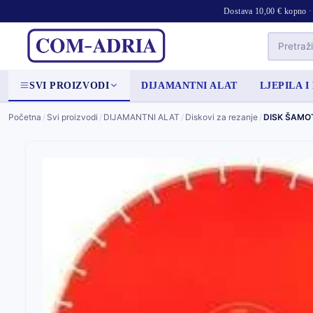
Dostava 10,00 € kopno · 
SVI PROIZVODI
DIJAMANTNI ALAT
LJEPILA I
Početna
/
Svi proizvodi
/
DIJAMANTNI ALAT
/
Diskovi za rezanje
/
DISK ŠAMO