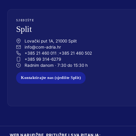
SJEDIŠTE
Split
Lovački put 1A, 21000 Split
info@com-adria.hr
+385 21 460 011
+385 21 460 502
+385 99 314-6279
Radnim danom · 7:30 do 15:30 h
Kontaktirajte nas (sjedište Split)
WEB NARUDŽBE, PRITUŽBE I SVA PITANJA: