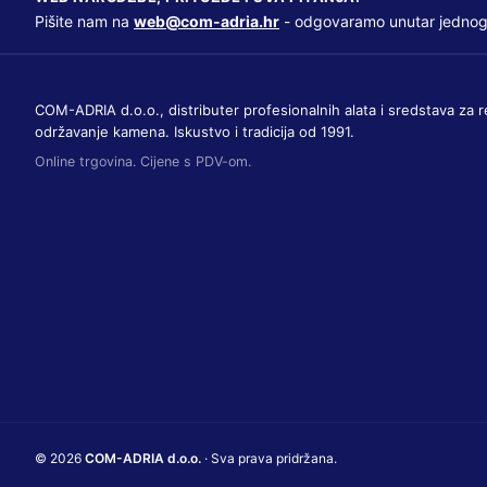
Pišite nam na
web@com-adria.hr
- odgovaramo unutar jednog
COM-ADRIA d.o.o., distributer profesionalnih alata i sredstava za r
održavanje kamena. Iskustvo i tradicija od 1991.
Online trgovina. Cijene s PDV-om.
© 2026
COM-ADRIA d.o.o.
· Sva prava pridržana.