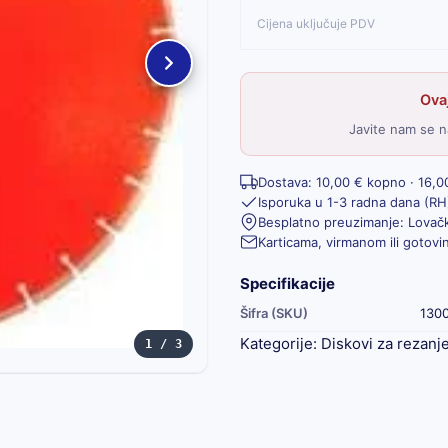
Cijena uključuje PDV
Ovaj
Javite nam se n
Dostava: 10,00 € kopno · 16,0
Isporuka u 1-3 radna dana (RH
Besplatno preuzimanje: Lovačk
Karticama, virmanom ili gotov
Specifikacije
Šifra (SKU)
130
Kategorije:
Diskovi za rezanj
1 / 3