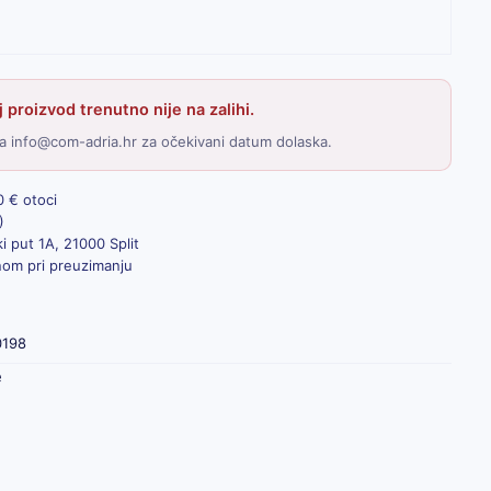
 proizvod trenutno nije na zalihi.
a info@com-adria.hr za očekivani datum dolaska.
0 € otoci
)
i put 1A, 21000 Split
inom pri preuzimanju
0198
e