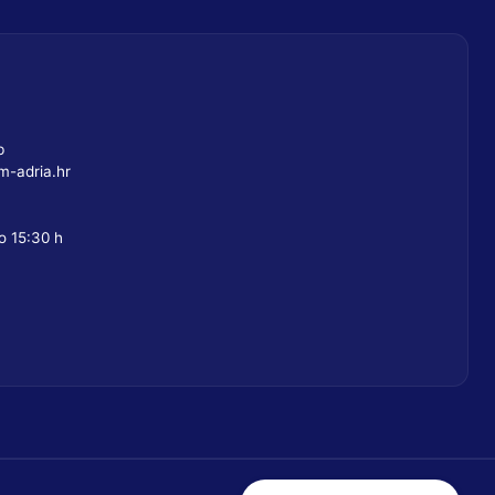
b
-adria.hr
o 15:30 h