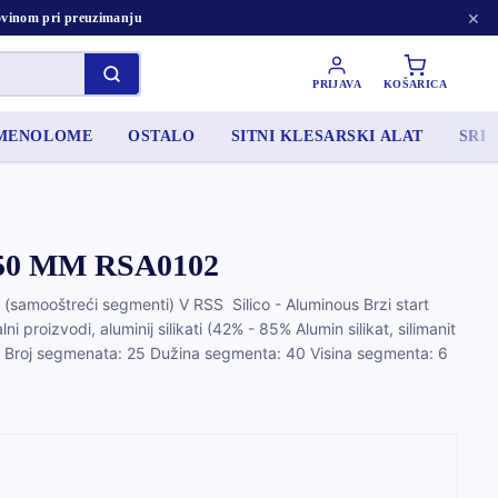
×
tovinom pri preuzimanju
PRIJAVA
KOŠARICA
AMENOLOME
OSTALO
SITNI KLESARSKI ALAT
SRED
50 MM RSA0102
t (samooštreći segmenti) V RSS Silico - Aluminous Brzi start
i proizvodi, aluminij silikati (42% - 85% Alumin silikat, silimanit
T Broj segmenata: 25 Dužina segmenta: 40 Visina segmenta: 6