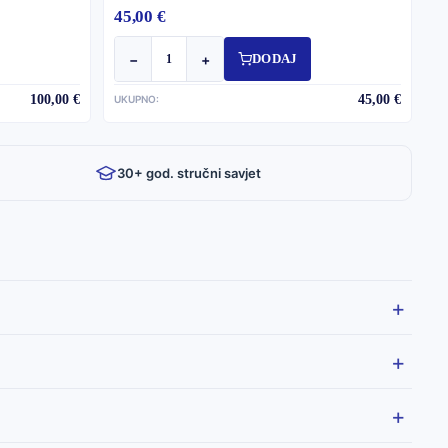
45,00 €
−
+
DODAJ
100,00 €
45,00 €
UKUPNO:
30+ god. stručni savjet