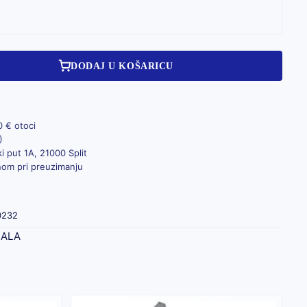
DODAJ U KOŠARICU
0 € otoci
)
i put 1A, 21000 Split
inom pri preuzimanju
0232
JALA