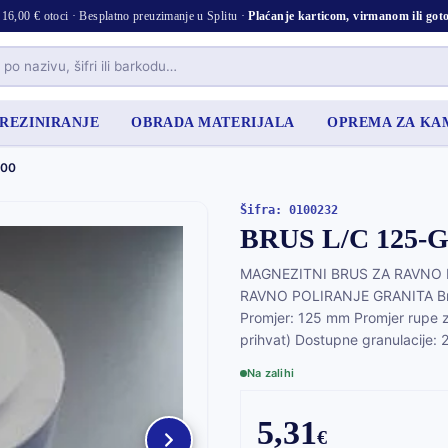
16,00 € otoci · Besplatno preuzimanje u Splitu ·
Plaćanje karticom, virmanom ili go
 REZINIRANJE
OBRADA MATERIJALA
OPREMA ZA K
800
Šifra: 0100232
BRUS L/C 125-
MAGNEZITNI BRUS ZA RAVNO P
RAVNO POLIRANJE GRANITA Brus z
Promjer: 125 mm Promjer rupe 
prihvat) Dostupne granulacij
Na zalihi
5,31
€