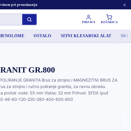
×
tovinom pri preuzimanju
PRIJAVA
KOŠARICA
AMENOLOME
OSTALO
SITNI KLESARSKI ALAT
SRED
GRANIT GR.800
OLIRANJE GRANITA Brus za strojno i MAGNEZITNI BRUS ZA
a strojno i ručno poliranje granita, za ravnu obradu.
za protok vode: 55 mm Visina: 32 mm Prihvat: SFDX (puž
e: 20-46-60-120-220-280-400-600-800