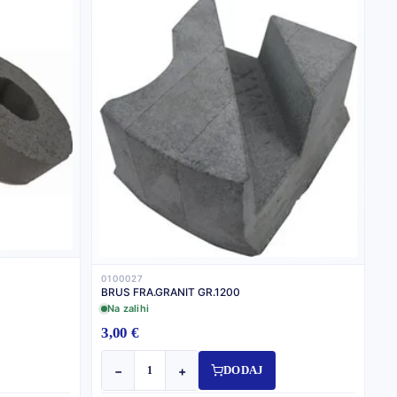
0100027
BRUS FRA.GRANIT GR.1200
Na zalihi
3,00 €
−
+
DODAJ