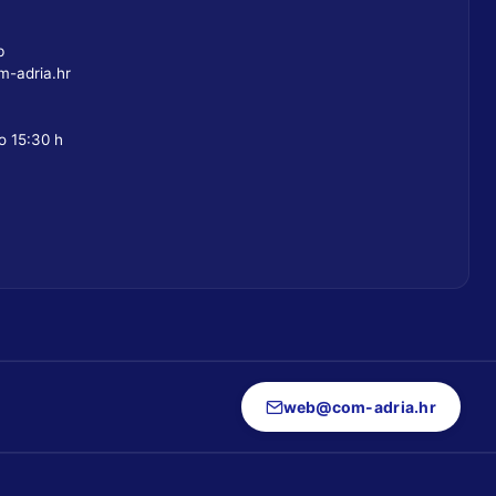
b
-adria.hr
o 15:30 h
web@com-adria.hr