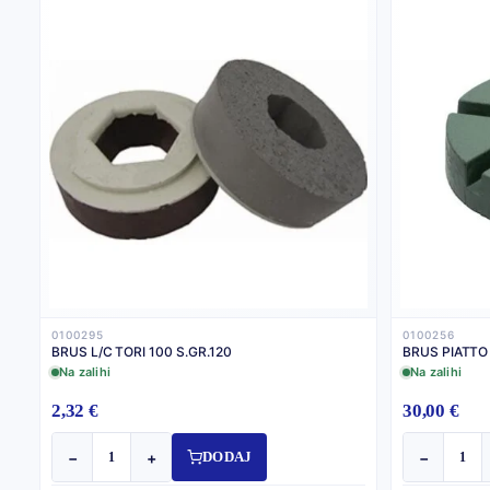
0100295
0100256
BRUS L/C TORI 100 S.GR.120
BRUS PIATTO
Na zalihi
Na zalihi
2,32 €
30,00 €
−
+
−
DODAJ