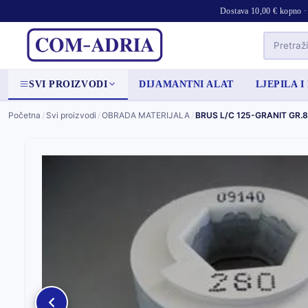
Dostava 10,00 € kopno · 
SVI PROIZVODI
DIJAMANTNI ALAT
LJEPILA I
Početna
/
Svi proizvodi
/
OBRADA MATERIJALA
/
BRUS L/C 125-GRANIT GR.