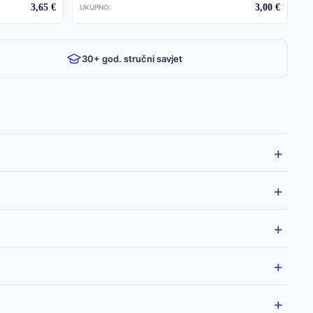
3,65 €
3,00 €
UKUPNO:
30+ god. stručni savjet