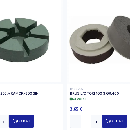
0100297
 250,MRAMOR-800 SIN
BRUS L/C TORI 100 S.GR.400
Na zalihi
3,65 €
+
−
+
DODAJ
DODAJ