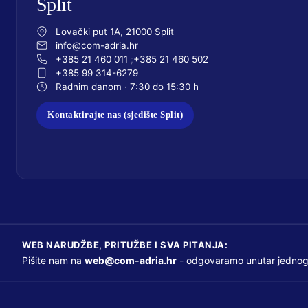
Split
Lovački put 1A, 21000 Split
info@com-adria.hr
+385 21 460 011
+385 21 460 502
+385 99 314-6279
Radnim danom · 7:30 do 15:30 h
Kontaktirajte nas (sjedište Split)
WEB NARUDŽBE, PRITUŽBE I SVA PITANJA:
Pišite nam na
web@com-adria.hr
- odgovaramo unutar jednog