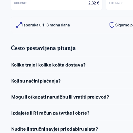
2,32 €
UKUPNO:
UKUPNO:
Isporuka u 1–3 radna dana
Sigurno p
Često postavljena pitanja
Koliko traje i koliko košta dostava?
Koji su načini plaćanja?
Mogu li otkazati narudžbu ili vratiti proizvod?
Izdajete li R1 račun za tvrtke i obrte?
Nudite li stručni savjet pri odabiru alata?