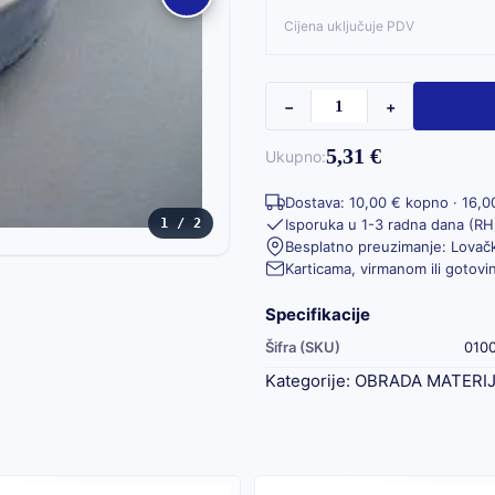
Cijena uključuje PDV
−
+
5,31 €
Ukupno:
Dostava: 10,00 € kopno · 16,0
Isporuka u 1-3 radna dana (RH
1 / 2
Besplatno preuzimanje: Lovačk
Karticama, virmanom ili gotov
Specifikacije
Šifra (SKU)
010
Kategorije:
OBRADA MATERI