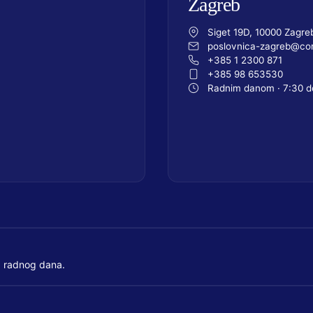
Zagreb
Siget 19D, 10000 Zagre
poslovnica-zagreb@com
+385 1 2300 871
+385 98 653530
Radnim danom · 7:30 d
 radnog dana.