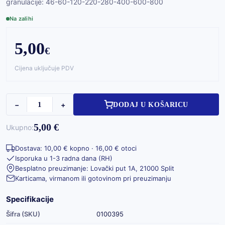
granulacije: 46-60-120-220-280-400-600-800
Na zalihi
5,00
€
Cijena uključuje PDV
−
+
DODAJ U KOŠARICU
5,00 €
Ukupno:
Dostava: 10,00 € kopno · 16,00 € otoci
Isporuka u 1-3 radna dana (RH)
Besplatno preuzimanje: Lovački put 1A, 21000 Split
Karticama, virmanom ili gotovinom pri preuzimanju
Specifikacije
Šifra (SKU)
0100395