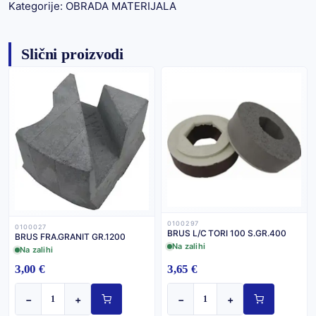
Kategorije:
OBRADA MATERIJALA
Slični proizvodi
0100297
0100027
BRUS L/C TORI 100 S.GR.400
BRUS FRA.GRANIT GR.1200
Na zalihi
Na zalihi
3,00 €
3,65 €
−
+
−
+