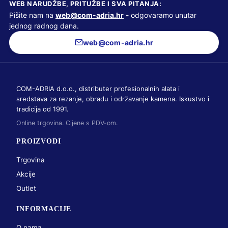
WEB NARUDŽBE, PRITUŽBE I SVA PITANJA:
Pišite nam na
web@com-adria.hr
- odgovaramo unutar
jednog radnog dana.
web@com-adria.hr
COM-ADRIA d.o.o., distributer profesionalnih alata i
sredstava za rezanje, obradu i održavanje kamena. Iskustvo i
tradicija od 1991.
Online trgovina. Cijene s PDV-om.
PROIZVODI
Trgovina
Akcije
Outlet
INFORMACIJE
O nama