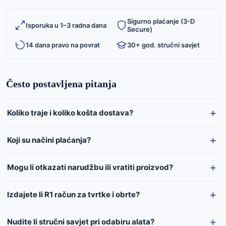
Sigurno plaćanje (3-D
Isporuka u 1–3 radna dana
Secure)
14 dana pravo na povrat
30+ god. stručni savjet
Često postavljena pitanja
Koliko traje i koliko košta dostava?
Koji su načini plaćanja?
Mogu li otkazati narudžbu ili vratiti proizvod?
Izdajete li R1 račun za tvrtke i obrte?
Nudite li stručni savjet pri odabiru alata?