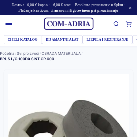
Dostava 10,00 € kopno · 16,00 € otoci · Besplatno preuzimanje u Splitu ·
×
Plaćanje karticom, virmanom ili gotovinom pri preuzimanju
CIJELI KATALOG
DIJAMANTNI ALAT
LJEPILA I REZINIRANJE
Početna
/
Svi proizvodi
/
OBRADA MATERIJALA
/
BRUS L/C 100DX SINT.GR.600