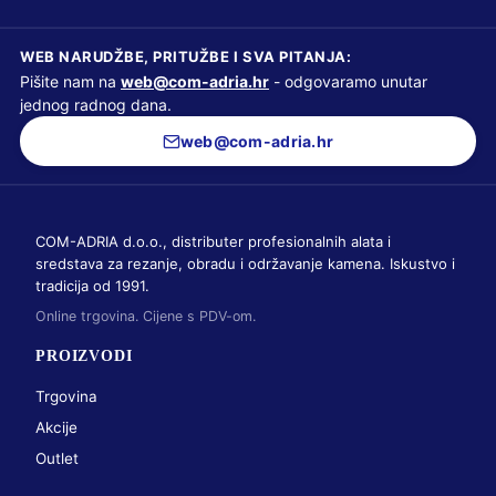
WEB NARUDŽBE, PRITUŽBE I SVA PITANJA:
Pišite nam na
web@com-adria.hr
- odgovaramo unutar
jednog radnog dana.
web@com-adria.hr
COM-ADRIA d.o.o., distributer profesionalnih alata i
sredstava za rezanje, obradu i održavanje kamena. Iskustvo i
tradicija od 1991.
Online trgovina. Cijene s PDV-om.
PROIZVODI
Trgovina
Akcije
Outlet