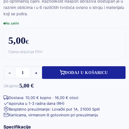
po optimalnoj cijeni. Raznolikost Raspon abraziva dostupan je u
raznim oblicima i u 6 različitih tvrdoća ovisno o stroju i materijalu
koji se polira.
Na zalihi
5,00
€
Cijena uključuje PDV
−
+
DODAJ U KOŠARICU
5,00 €
Ukupno:
Dostava: 10,00 € kopno · 16,00 € otoci
Isporuka u 1-3 radna dana (RH)
Besplatno preuzimanje: Lovački put 1A, 21000 Split
Karticama, virmanom ili gotovinom pri preuzimanju
Specifikacije