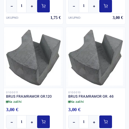
−
+
−
+
1,75 €
3,00 €
UKUPNO:
UKUPNO:
0100011
0100010
BRUS FRA.MRAMOR GR.120
BRUS FRA.MRAMOR GR. 46
Na zalihi
Na zalihi
3,00 €
3,00 €
−
+
−
+