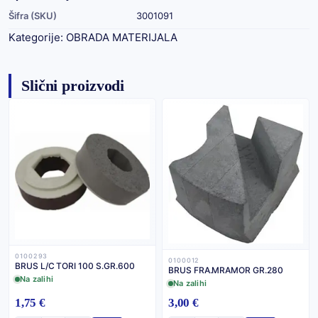
Šifra (SKU)
3001091
Kategorije:
OBRADA MATERIJALA
Slični proizvodi
0100293
0100012
BRUS L/C TORI 100 S.GR.600
BRUS FRA.MRAMOR GR.280
Na zalihi
Na zalihi
1,75 €
3,00 €