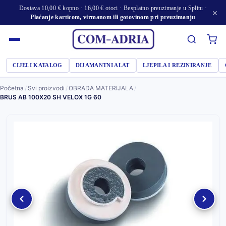
Dostava 10,00 € kopno · 16,00 € otoci · Besplatno preuzimanje u Splitu ·
×
Plaćanje karticom, virmanom ili gotovinom pri preuzimanju
CIJELI KATALOG
DIJAMANTNI ALAT
LJEPILA I REZINIRANJE
Početna
/
Svi proizvodi
/
OBRADA MATERIJALA
/
BRUS AB 100X20 SH VELOX 1G 60