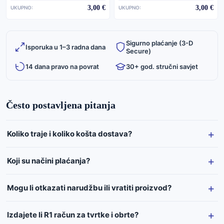
3,00 €
3,00 €
UKUPNO:
UKUPNO:
Sigurno plaćanje (3-D
Isporuka u 1–3 radna dana
Secure)
14 dana pravo na povrat
30+ god. stručni savjet
Često postavljena pitanja
Koliko traje i koliko košta dostava?
Koji su načini plaćanja?
Mogu li otkazati narudžbu ili vratiti proizvod?
Izdajete li R1 račun za tvrtke i obrte?