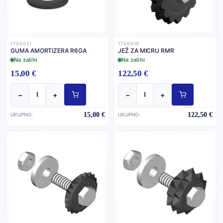
1700021
1700019
GUMA AMORTIZERA R6GA
JEŽ ZA MICRU RMR
Na zalihi
Na zalihi
15,00 €
122,50 €
−
+
−
+
15,00 €
122,50 €
UKUPNO:
UKUPNO: