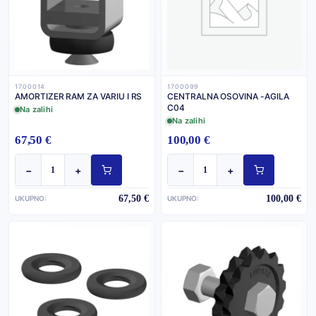
1700014
1700099
AMORTIZER RAM ZA VARIU I RS
CENTRALNA OSOVINA -AGILA
C04
Na zalihi
Na zalihi
67,50 €
100,00 €
−
+
−
+
67,50 €
100,00 €
UKUPNO:
UKUPNO: