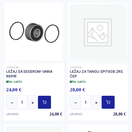
1700016
1700113
LEŽAJ SA SEGEROM-VARIA
LEŽAJ ZA TANGU SPIT608 2RS
R6PIR
ČEP
Na zalihi
Na zalihi
24,00 €
28,00 €
−
+
−
+
24,00 €
28,00 €
UKUPNO:
UKUPNO: