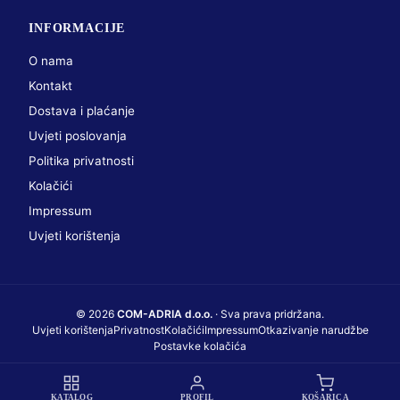
INFORMACIJE
O nama
Kontakt
Dostava i plaćanje
Uvjeti poslovanja
Politika privatnosti
Kolačići
Impressum
Uvjeti korištenja
© 2026
COM-ADRIA d.o.o.
· Sva prava pridržana.
Uvjeti korištenja
Privatnost
Kolačići
Impressum
Otkazivanje narudžbe
Postavke kolačića
Web dizajn i održavanje
KLIKOTEKA d.o.o.
KATALOG
PROFIL
KOŠARICA