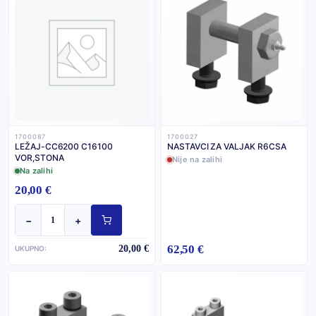
1700087
1700027
LEŽAJ-CC6200 C16100
NASTAVCI ZA VALJAK R6CSA
VOR,STONA
Nije na zalihi
Na zalihi
20,00 €
−
+
62,50 €
20,00 €
UKUPNO: