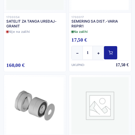
1700054
1700017
SATELIT ZA TANGA UREĐAJ-
SEMERING SA DIST.-VARIA
GRANIT
R6PIR1
Nije na zalihi
Na zalihi
17,50 €
−
+
160,00 €
17,50 €
UKUPNO: