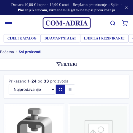
Dostava 10,00 € kopno · 16,00 € otoci · Besplatno preuzimanje u Splitu ·
×
Plaćanje karticom, virmanom ili gotovinom pri preuzimanju
CIJELI KATALOG
DIJAMANTNI ALAT
LJEPILA I REZINIRANJE
Početna
/
Svi proizvodi
FILTERI
Prikazano
1–24
od
33
proizvoda