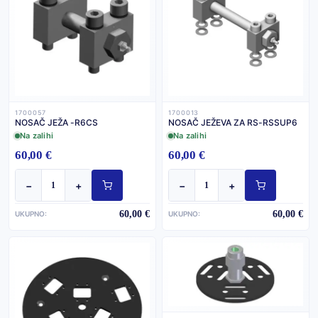
1700057
1700013
NOSAČ JEŽA -R6CS
NOSAČ JEŽEVA ZA RS-RSSUP6
Na zalihi
Na zalihi
60,00 €
60,00 €
−
+
−
+
60,00 €
60,00 €
UKUPNO:
UKUPNO: