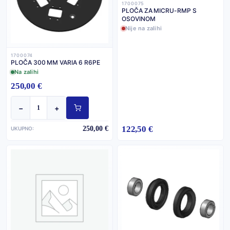
1700075
PLOČA ZA MICRU-RMP S
OSOVINOM
Nije na zalihi
1700074
PLOČA 300 MM VARIA 6 R6PE
Na zalihi
250,00 €
−
+
122,50 €
250,00 €
UKUPNO: