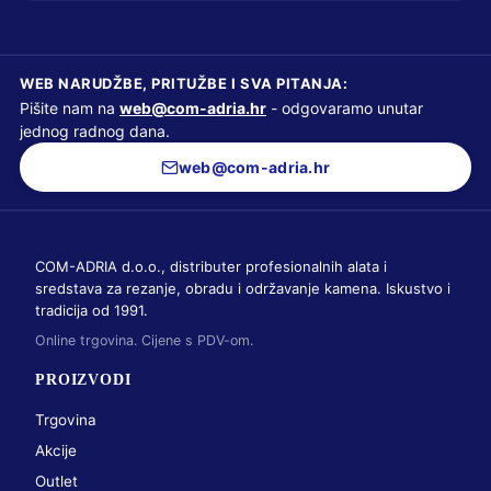
WEB NARUDŽBE, PRITUŽBE I SVA PITANJA:
Pišite nam na
web@com-adria.hr
- odgovaramo unutar
jednog radnog dana.
web@com-adria.hr
COM-ADRIA d.o.o., distributer profesionalnih alata i
sredstava za rezanje, obradu i održavanje kamena. Iskustvo i
tradicija od 1991.
Online trgovina. Cijene s PDV-om.
PROIZVODI
Trgovina
Akcije
Outlet