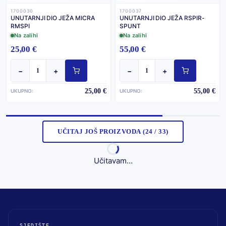
1700030
1700037
UNUTARNJI DIO JEŽA MICRA
UNUTARNJI DIO JEŽA RSPIR-
RMSPI
SPUNT
Na zalihi
Na zalihi
25,00 €
55,00 €
−
+
−
+
25,00 €
55,00 €
UKUPNO:
UKUPNO:
UČITAJ JOŠ PROIZVODA (24 / 33)
Učitavam…
SJEDIŠTE