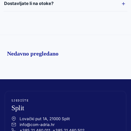
Dostavljate li na otoke?
Nedavno pregledano
SJEDIŠTE
Split
Lovački put 1A, 21000 Split
info@com-adria.hr
+385 21 460 011
+385 21 460 502