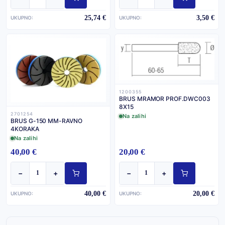
25,74 €
3,50 €
UKUPNO:
UKUPNO:
1200355
BRUS MRAMOR PROF.DWC003
8X15
2701254
Na zalihi
BRUS G-150 MM-RAVNO
4KORAKA
Na zalihi
40,00 €
20,00 €
−
+
−
+
40,00 €
20,00 €
UKUPNO:
UKUPNO: