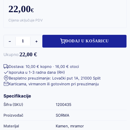
22,00
€
Cijena uključuje PDV
−
+
DODAJ U KOŠARICU
22,00 €
Ukupno:
Dostava: 10,00 € kopno · 16,00 € otoci
Isporuka u 1-3 radna dana (RH)
Besplatno preuzimanje: Lovački put 1A, 21000 Split
Karticama, virmanom ili gotovinom pri preuzimanju
Specifikacije
Šifra (SKU)
1200435
Proizvođač
SORMA
Materijal
Kamen, mramor