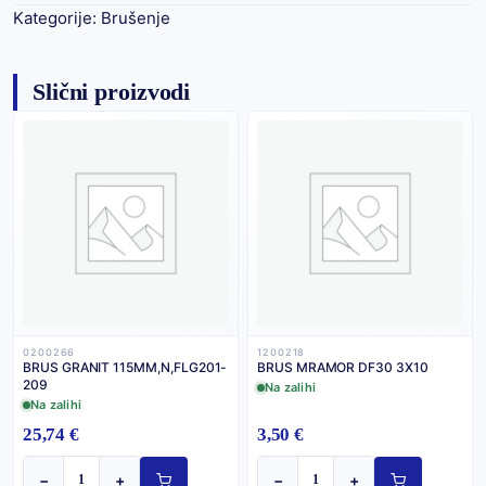
Kategorije:
Brušenje
Slični proizvodi
0200266
1200218
BRUS GRANIT 115MM,N,FLG201-
BRUS MRAMOR DF30 3X10
209
Na zalihi
Na zalihi
25,74 €
3,50 €
−
+
−
+