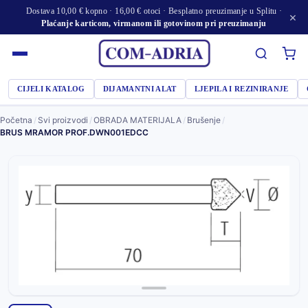
Dostava 10,00 € kopno · 16,00 € otoci · Besplatno preuzimanje u Splitu ·
×
Plaćanje karticom, virmanom ili gotovinom pri preuzimanju
CIJELI KATALOG
DIJAMANTNI ALAT
LJEPILA I REZINIRANJE
Početna
/
Svi proizvodi
/
OBRADA MATERIJALA
/
Brušenje
/
BRUS MRAMOR PROF.DWN001EDCC