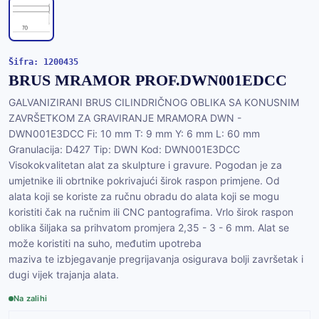
Šifra: 1200435
BRUS MRAMOR PROF.DWN001EDCC
GALVANIZIRANI BRUS CILINDRIČNOG OBLIKA SA KONUSNIM
ZAVRŠETKOM ZA GRAVIRANJE MRAMORA DWN -
DWN001E3DCC Fi: 10 mm T: 9 mm Y: 6 mm L: 60 mm
Granulacija: D427 Tip: DWN Kod: DWN001E3DCC
Visokokvalitetan alat za skulpture i gravure. Pogodan je za
umjetnike ili obrtnike pokrivajući širok raspon primjene. Od
alata koji se koriste za ručnu obradu do alata koji se mogu
koristiti čak na ručnim ili CNC pantografima. Vrlo širok raspon
oblika šiljaka sa prihvatom promjera 2,35 - 3 - 6 mm. Alat se
može koristiti na suho, međutim upotreba
maziva te izbjegavanje pregrijavanja osigurava bolji završetak i
dugi vijek trajanja alata.
Na zalihi