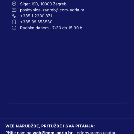
Siget 19D, 10000 Zagreb
poslovnica-zagreb@com-adria.hr
+385 1 2300 871
+385 98 653530
Radnim danom · 7:30 do 15:30 h
WEB NARUDŽBE, PRITUŽBE I SVA PITANJA:
Pišite nam na
web@com-adria.hr
- odgovaramo unutar