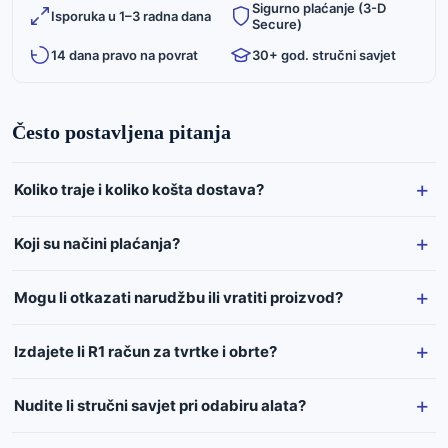
Sigurno plaćanje (3-D
Isporuka u 1–3 radna dana
Secure)
14 dana pravo na povrat
30+ god. stručni savjet
Često postavljena pitanja
Koliko traje i koliko košta dostava?
Koji su načini plaćanja?
Mogu li otkazati narudžbu ili vratiti proizvod?
Izdajete li R1 račun za tvrtke i obrte?
Nudite li stručni savjet pri odabiru alata?