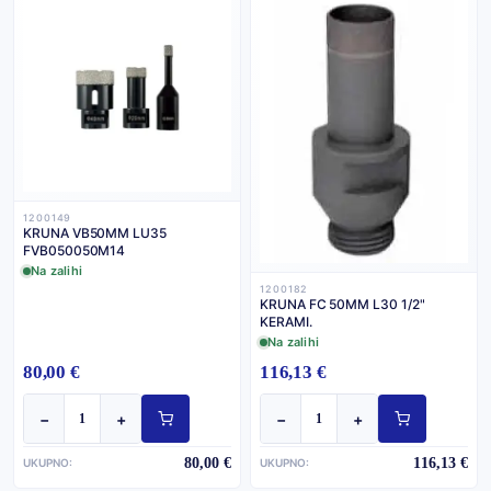
1200149
KRUNA VB50MM LU35
FVB050050M14
Na zalihi
1200182
KRUNA FC 50MM L30 1/2"
KERAMI.
Na zalihi
80,00 €
116,13 €
−
+
−
+
80,00 €
116,13 €
UKUPNO:
UKUPNO: