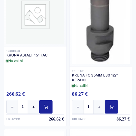
1300058
KRUNA ASFALT 151 FAC
Na zalihi
1200181
KRUNA FC 35MM L30 1/2"
KERAMI.
Na zalihi
266,62 €
86,27 €
−
+
−
+
266,62 €
86,27 €
UKUPNO:
UKUPNO: