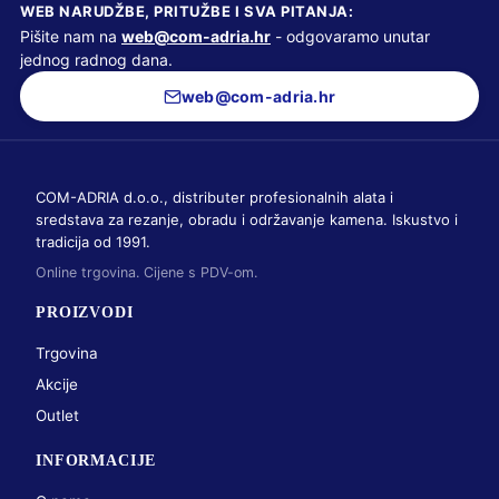
WEB NARUDŽBE, PRITUŽBE I SVA PITANJA:
Pišite nam na
web@com-adria.hr
- odgovaramo unutar
jednog radnog dana.
web@com-adria.hr
COM-ADRIA d.o.o., distributer profesionalnih alata i
sredstava za rezanje, obradu i održavanje kamena. Iskustvo i
tradicija od 1991.
Online trgovina. Cijene s PDV-om.
PROIZVODI
Trgovina
Akcije
Outlet
INFORMACIJE