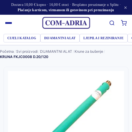
Dostava 10,00 € kopno · 16,00 € otoci · Besplatno preuzimanje u Splitu ·
×
Plaćanje karticom, virmanom ili gotovinom pri preuzimanju
CIJELI KATALOG
DIJAMANTNI ALAT
LJEPILA I REZINIRANJE
Početna
/
Svi proizvodi
/
DIJAMANTNI ALAT
/
Krune za bušenje
/
KRUNA FKJC0008 D.20/120