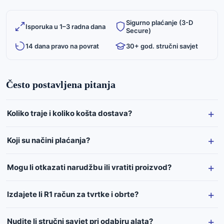
Sigurno plaćanje (3-D
Isporuka u 1–3 radna dana
Secure)
14 dana pravo na povrat
30+ god. stručni savjet
Često postavljena pitanja
Koliko traje i koliko košta dostava?
Koji su načini plaćanja?
Mogu li otkazati narudžbu ili vratiti proizvod?
Izdajete li R1 račun za tvrtke i obrte?
Nudite li stručni savjet pri odabiru alata?