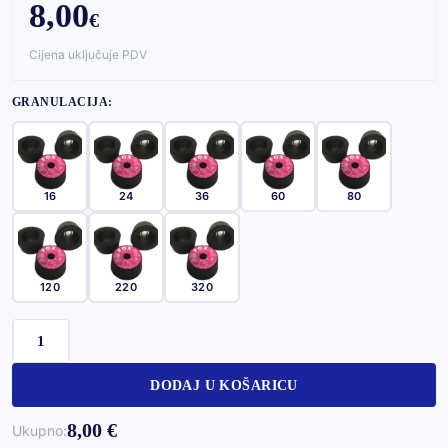
8,00
€
Cijena uključuje PDV
GRANULACIJA:
16
24
36
60
80
120
220
320
FOX-
ZVONASTI
BRUS
DODAJ U KOŠARICU
količina
8,00 €
Ukupno: