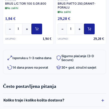
0100299
0100162
BRUS L/C TORI 100 S.GR.800
BRUS PIATTO 250,GRANIT-
PORALU
Na zalihi
Na zalihi
1,94 €
29,20 €
−
+
−
+
1,94 €
29,20 €
UKUPNO:
UKUPNO:
Sigurno plaćanje (3-D
Isporuka u 1–3 radna dana
Secure)
14 dana pravo na povrat
30+ god. stručni savjet
Često postavljena pitanja
Koliko traje i koliko košta dostava?