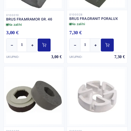
0100028
0100010
BRUS FRA.GRANIT PORALUX
BRUS FRA.MRAMOR GR. 46
Na zalihi
Na zalihi
3,00 €
7,30 €
−
+
−
+
3,00 €
7,30 €
UKUPNO:
UKUPNO: