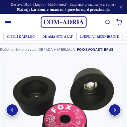
Dostava 10,00 € kopno · 16,00 € otoci · Besplatno preuzimanje u Splitu ·
×
Plaćanje karticom, virmanom ili gotovinom pri preuzimanju
CIJELI KATALOG
DIJAMANTNI ALAT
LJEPILA I REZINIRANJE
Početna
/
Svi proizvodi
/
OBRADA MATERIJALA
/
FOX-ZVONASTI BRUS