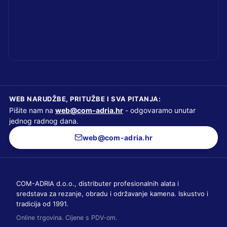
WEB NARUDŽBE, PRITUŽBE I SVA PITANJA:
Pišite nam na
web@com-adria.hr
- odgovaramo unutar
jednog radnog dana.
web@com-adria.hr
COM-ADRIA d.o.o., distributer profesionalnih alata i
sredstava za rezanje, obradu i održavanje kamena. Iskustvo i
tradicija od 1991.
Online trgovina. Cijene s PDV-om.