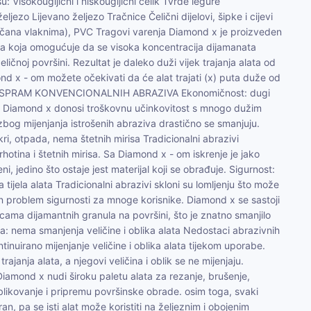
u: Visokougljični i niskougljični čelik Tvrde legure
eljezo Lijevano željezo Tračnice Čelični dijelovi, šipke i cijevi
jačana vlaknima), PVC Tragovi varenja Diamond x je proizveden
a koja omogućuje da se visoka koncentracija dijamanata
eličnoj površini. Rezultat je daleko duži vijek trajanja alata od
d x - om možete očekivati da će alat trajati (x) puta duže od
TI SPRAM KONVENCIONALNIH ABRAZIVA Ekonomičnost: dugi
ost Diamond x donosi troškovnu učinkovitost s mnogo dužim
i zbog mijenjanja istrošenih abraziva drastično se smanjuju.
ri, otpada, nema štetnih mirisa Tradicionalni abrazivi
krhotina i štetnih mirisa. Sa Diamond x - om iskrenje je jako
ni, jedino što ostaje jest materijal koji se obrađuje. Sigurnost:
tijela alata Tradicionalni abrazivi skloni su lomljenju što može
jan problem sigurnosti za mnoge korisnike. Diamond x se sastoji
ricama dijamantnih granula na površini, što je znatno smanjilo
ata: nema smanjenja veličine i oblika alata Nedostaci abrazivnih
ontinuirano mijenjanje veličine i oblika alata tijekom uporabe.
ajanja alata, a njegovi veličina i oblik se ne mijenjaju.
Diamond x nudi široku paletu alata za rezanje, brušenje,
blikovanje i pripremu površinske obrade. osim toga, svaki
n, pa se isti alat može koristiti na željeznim i obojenim