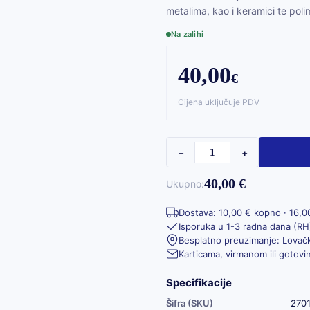
metalima, kao i keramici te poli
Na zalihi
40,00
€
Cijena uključuje PDV
−
+
40,00 €
Ukupno:
Dostava: 10,00 € kopno · 16,0
Isporuka u 1-3 radna dana (RH
Besplatno preuzimanje: Lovačk
Karticama, virmanom ili gotov
Specifikacije
Šifra (SKU)
270