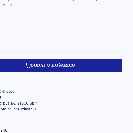
merima.
DODAJ U KOŠARICU
0 € otoci
)
i put 1A, 21000 Split
inom pri preuzimanju
1248