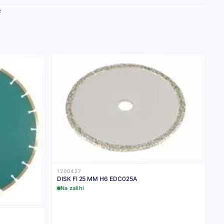
e
1200427
DISK FI 25 MM H6 EDC025A
Na zalihi