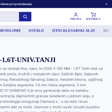
×
tovinom pri preuzimanju
PRIJAVA
KOŠARICA
AMENOLOME
OSTALO
SITNI KLESARSKI ALAT
SRED
-1,6T-UNIV.TANJI
 za rezanje lima, cijevi, ko DISK X 180 MM - 1.6T Tanki disk za
lnih ploča, kružnih i nodularnih cijevi, čeličnih šipki, željeznih
arnog (fleksibilnog) lijevanog željeza, metalnih klinova, ugljičnog
mm Debljina segmenta: 1.6 mm Visina segmenta: 3 mm
 X? DIAMOND X je nova generacija alata za metalnu
centraciju dijamantnih granula nanešenih u jednom sloju, a
 tehnologija omogućuje Diamond x - u da reže i brusi
jamantni alat ne može. Diamond x može rezati i brusiti izuzetno