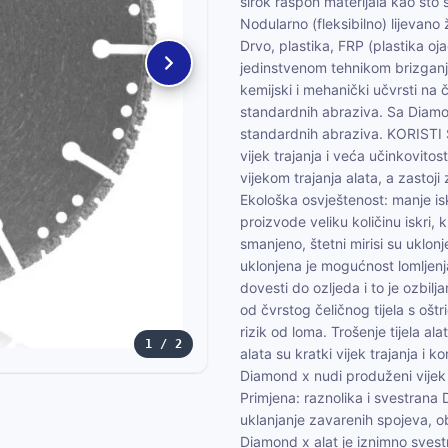
širok raspon materijala kao što s
Nodularno (fleksibilno) lijevano ž
Drvo, plastika, FRP (plastika o
jedinstvenom tehnikom brizganj
kemijski i mehanički učvrsti na č
standardnih abraziva. Sa Diamon
standardnih abraziva. KORIS
vijek trajanja i veća učinkovit
vijekom trajanja alata, a zastoj
Ekološka osvještenost: manje isk
proizvode veliku količinu iskri, 
smanjeno, štetni mirisi su uklonje
uklonjena je mogućnost lomljenja 
dovesti do ozljeda i to je ozbil
od čvrstog čeličnog tijela s ošt
rizik od loma. Trošenje tijela al
1 / 2
alata su kratki vijek trajanja i k
Diamond x nudi produženi vijek tr
Primjena: raznolika i svestrana 
uklanjanje zavarenih spojeva, o
Diamond x alat je iznimno svestra