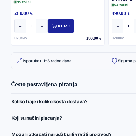
Na zalihi
Na zalihi
280,00 €
490,00 €
−
+
−
DODAJ
280,00 €
UKUPNO:
UKUPNO:
Isporuka u 1–3 radna dana
Sigurno p
Često postavljena pitanja
Koliko traje i koliko košta dostava?
Koji su načini plaćanja?
Mogu li otkazati narudžbu ili vratiti proizvod?