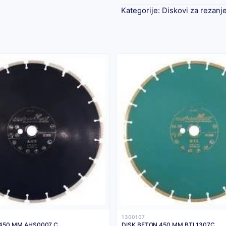
Kategorije:
Diskovi za rezanj
1300107
DISK ASFALT 450 MM AHS0007 C
DISK BETON 450 MM BTL1307C