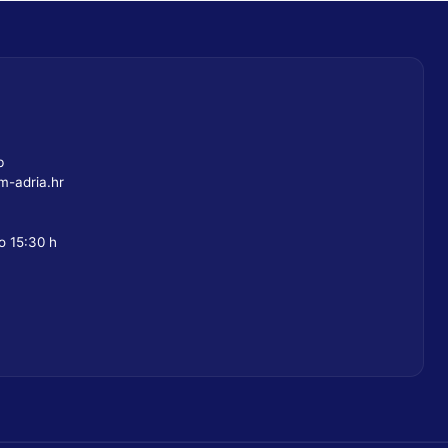
b
-adria.hr
o 15:30 h