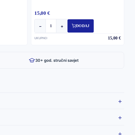
15,00 €
−
+
DODAJ
15,00 €
UKUPNO:
30+ god. stručni savjet