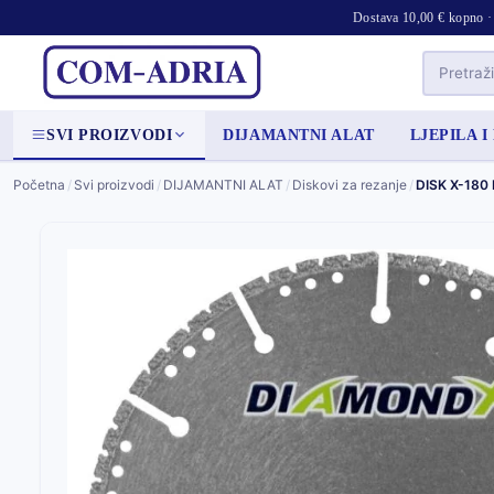
Dostava 10,00 € kopno · 
SVI PROIZVODI
DIJAMANTNI ALAT
LJEPILA I
Početna
/
Svi proizvodi
/
DIJAMANTNI ALAT
/
Diskovi za rezanje
/
DISK X-180