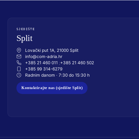
SJEDIŠTE
Split
Lovački put 1A, 21000 Split
info@com-adria.hr
+385 21 460 011
+385 21 460 502
+385 99 314-6279
Radnim danom · 7:30 do 15:30 h
Kontaktirajte nas (sjedište Split)