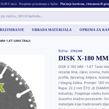
16,00 € otoci · Besplatno preuzimanje u Splitu ·
Plaćanje karticom, virmanom ili go
 REZINIRANJE
OBRADA MATERIJALA
OPREMA ZA K
 MM-1,6T-UNIV.TANJI
Šifra: 2701248
DISK X-180 MM
DISK X 180 MM - 1.6T Tanki disk
rezanje lima, cijevi, kovina, meta
profila, lijevanog željeza, nodul
/ blagog čelika. Promjer: 180 
Rupa: 22.2 mm ŠTO JE DIAMOND
industriju. Posjeduje visoku kon
izuzetno snažno povezanih. Ova
materijale koje tradicionalni di