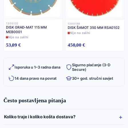
1300132
1300198
DISK GRAĐ-MAT 115 MM
DISK ŠAMOT 350 MM RSA0102
MEB0001
Nije na zalihi
Nije na zalihi
53,09 €
450,00 €
Sigurno plaćanje (3-D
Isporuka u 1–3 radna dana
Secure)
14 dana pravo na povrat
30+ god. stručni savjet
Često postavljena pitanja
Koliko traje i koliko košta dostava?