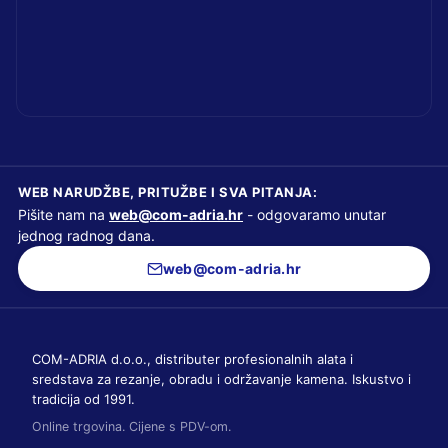
WEB NARUDŽBE, PRITUŽBE I SVA PITANJA:
Pišite nam na
web@com-adria.hr
- odgovaramo unutar
jednog radnog dana.
web@com-adria.hr
COM-ADRIA d.o.o., distributer profesionalnih alata i
sredstava za rezanje, obradu i održavanje kamena. Iskustvo i
tradicija od 1991.
Online trgovina. Cijene s PDV-om.