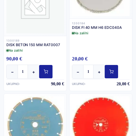
1200184
DISK FI 40 MM H6 EDC040A
Na zalihi
1300189
DISK BETON 150 MM RAT0007
Na zalihi
90,00 €
20,00 €
−
+
−
+
90,00 €
20,00 €
UKUPNO:
UKUPNO: