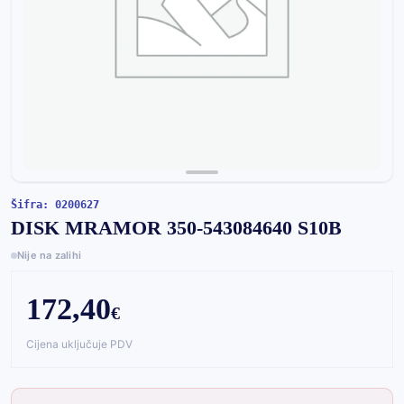
Šifra: 0200627
DISK MRAMOR 350-543084640 S10B
Nije na zalihi
172,40
€
Cijena uključuje PDV