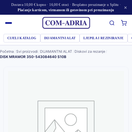
Dostava 10,00 € kopno · 16,00 € otoci · Besplatno preuzimanje u Splitu ·
×
Plaćanje karticom, virmanom ili gotovinom pri preuzimanju
CIJELI KATALOG
DIJAMANTNI ALAT
LJEPILA I REZINIRANJE
Početna
/
Svi proizvodi
/
DIJAMANTNI ALAT
/
Diskovi za rezanje
/
DISK MRAMOR 350-543084640 S10B