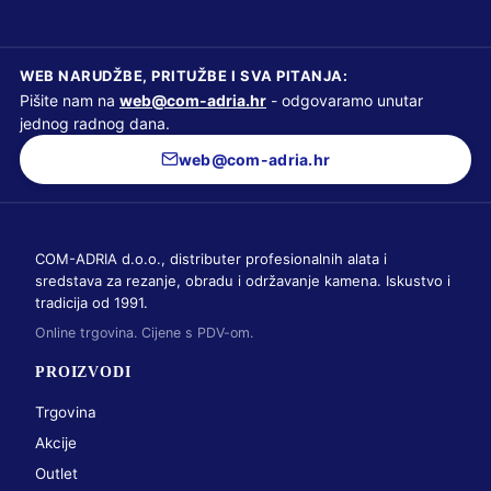
WEB NARUDŽBE, PRITUŽBE I SVA PITANJA:
Pišite nam na
web@com-adria.hr
- odgovaramo unutar
jednog radnog dana.
web@com-adria.hr
COM-ADRIA d.o.o., distributer profesionalnih alata i
sredstava za rezanje, obradu i održavanje kamena. Iskustvo i
tradicija od 1991.
Online trgovina. Cijene s PDV-om.
PROIZVODI
Trgovina
Akcije
Outlet