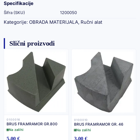
Specifikacije
Šifra (SKU)
1200050
Kategorije:
OBRADA MATERIJALA
,
Ručni alat
Slični proizvodi
0100016
0100010
BRUS FRA.MRAMOR GR.800
BRUS FRA.MRAMOR GR. 46
Na zalihi
Na zalihi
5,00 €
3,00 €