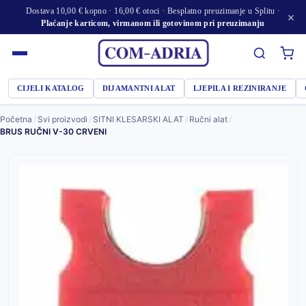
Dostava 10,00 € kopno · 16,00 € otoci · Besplatno preuzimanje u Splitu ·
×
Plaćanje karticom, virmanom ili gotovinom pri preuzimanju
CIJELI KATALOG
DIJAMANTNI ALAT
LJEPILA I REZINIRANJE
Početna
/
Svi proizvodi
/
SITNI KLESARSKI ALAT
/
Ručni alat
/
BRUS RUČNI V-30 CRVENI