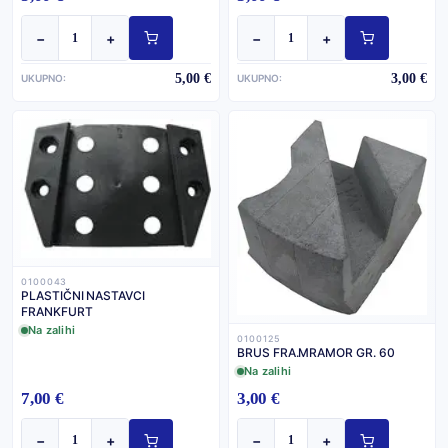
−
+
−
+
5,00 €
3,00 €
UKUPNO:
UKUPNO:
0100043
PLASTIČNI NASTAVCI
FRANKFURT
Na zalihi
0100125
BRUS FRA.MRAMOR GR. 60
Na zalihi
7,00 €
3,00 €
−
+
−
+