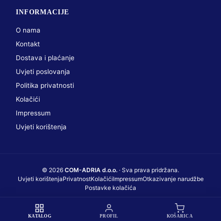
INFORMACIJE
O nama
Kontakt
Dostava i plaćanje
Uvjeti poslovanja
Politika privatnosti
Kolačići
Impressum
Uvjeti korištenja
© 2026
COM-ADRIA d.o.o.
· Sva prava pridržana.
Uvjeti korištenja
Privatnost
Kolačići
Impressum
Otkazivanje narudžbe
Postavke kolačića
BRUS RUČNI V-30 CRVENI
Web dizajn i održavanje
KLIKOTEKA d.o.o.
DODAJ
KATALOG
PROFIL
KOŠARICA
38,75 €