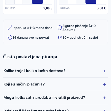
7,00 €
3,00 €
UKUPNO:
UKUPNO:
Sigurno plaćanje (3-D
Isporuka u 1–3 radna dana
Secure)
14 dana pravo na povrat
30+ god. stručni savjet
Često postavljena pitanja
Koliko traje i koliko košta dostava?
Koji su načini plaćanja?
Mogu li otkazati narudžbu ili vratiti proizvod?
Izdajete li R1 račun za tvrtke i obrte?