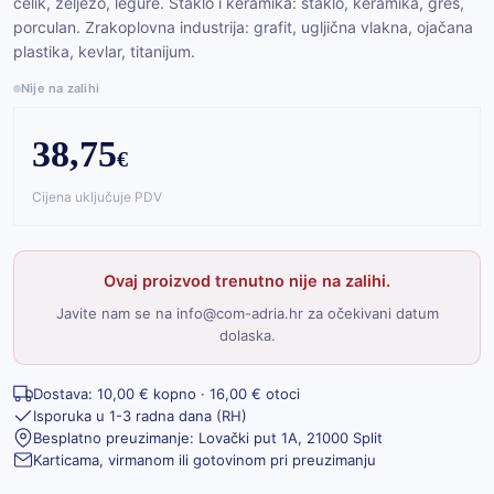
čelik, željezo, legure. Staklo i keramika: staklo, keramika, gres,
porculan. Zrakoplovna industrija: grafit, ugljična vlakna, ojačana
plastika, kevlar, titanijum.
Nije na zalihi
38,75
€
Cijena uključuje PDV
Ovaj proizvod trenutno nije na zalihi.
Javite nam se na info@com-adria.hr za očekivani datum
dolaska.
Dostava: 10,00 € kopno · 16,00 € otoci
Isporuka u 1-3 radna dana (RH)
Besplatno preuzimanje: Lovački put 1A, 21000 Split
Karticama, virmanom ili gotovinom pri preuzimanju